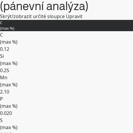
(pánevní analýza)
Skrýt/zobrazit určité sloupce
Upravit
C
(max
%
)
C
(max
%
)
0.12
Si
(max
%
)
0.25
Mn
(max
%
)
2.10
P
(max
%
)
0.020
S
(max
%
)