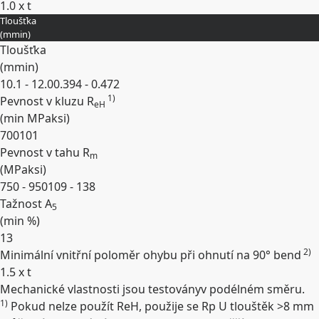
1.0 x t
Tloušťka
Rozbalit
(
mm
in
)
Tloušťka
(
mm
in
)
10.1 - 12.0
0.394 - 0.472
1)
Pevnost v kluzu R
eH
(min
MPa
ksi
)
700
101
Pevnost v tahu R
m
(
MPa
ksi
)
750 - 950
109 - 138
Tažnost A
5
(min
%
)
13
2)
Minimální vnitřní poloměr ohybu při ohnutí na 90° bend
1.5 x t
Mechanické vlastnosti jsou testoványv podélném směru.
Rozbalit
1)
Pokud nelze použít ReH, použije se Rp U tlouštěk >8 mm