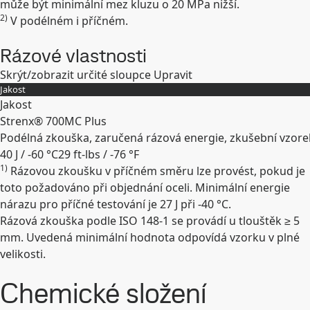
může být minimální mez kluzu o 20 MPa nižší.
2)
V podélném i příčném.
Rázové vlastnosti
Skrýt/zobrazit určité sloupce
Upravit
Jakost
Jakost
Strenx® 700MC Plus
Podélná zkouška, zaručená rázová energie, zkušební vzo
40 J / -60 °C
29 ft-lbs / -76 °F
1)
Rázovou zkoušku v příčném směru lze provést, pokud je
Rozbalit
toto požadováno při objednání oceli. Minimální energie
nárazu pro příčné testování je 27 J při -40 °C.
Rázová zkouška podle ISO 148-1 se provádí u tlouštěk ≥ 5
mm. Uvedená minimální hodnota odpovídá vzorku v plné
velikosti.
Chemické složení