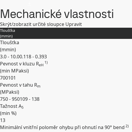
Mechanické vlastnosti
Skrýt/zobrazit určité sloupce
Upravit
Tloušťka
(
mm
in
)
Tloušťka
(
mm
in
)
3.0 - 10.0
0.118 - 0.393
1)
Pevnost v kluzu R
eH
(min
MPa
ksi
)
700
101
Pevnost v tahu R
m
(
MPa
ksi
)
750 - 950
109 - 138
Tažnost A
5
(min
%
)
13
2)
Minimální vnitřní poloměr ohybu při ohnutí na 90° bend