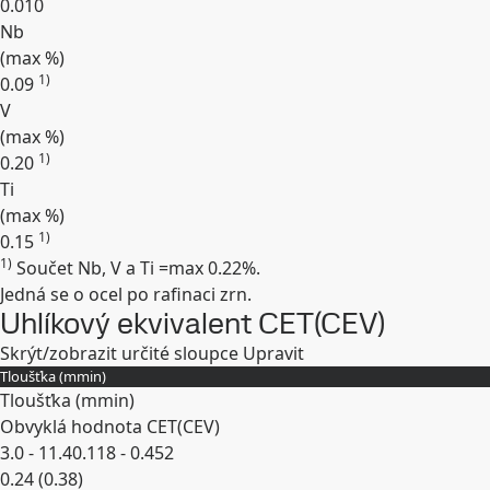
0.010
Nb
(max
%
)
1)
0.09
V
(max
%
)
1)
0.20
Ti
(max
%
)
1)
0.15
1)
Součet Nb, V a Ti =max 0.22%.
Rozbalit
Jedná se o ocel po rafinaci zrn.
Uhlíkový ekvivalent CET(CEV)
Skrýt/zobrazit určité sloupce
Upravit
Tloušťka (
mm
in
)
Tloušťka (
mm
in
)
Obvyklá hodnota CET(CEV)
3.0 - 11.4
0.118 - 0.452
0.24 (0.38)