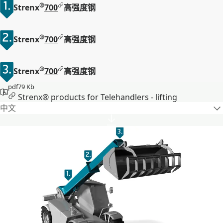
®
Strenx
700
高强度钢
®
Strenx
700
高强度钢
®
Strenx
700
高强度钢
pdf
79 Kb
Strenx® products for Telehandlers - lifting
中文