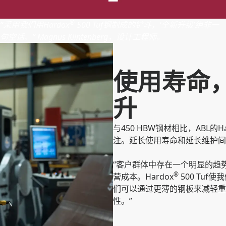
®
“采用我们用Hardox
500 Tuf钢制成的铲斗，‘全新升级’绝非一
句空话。” Magnus Klintenberg，设计工程师。
使用寿命
升
与450 HBW钢材相比，ABL的Ha
注。延长使用寿命和延长维护间
“客户群体中存在一个明显的趋
®
营成本。Hardox
500 Tuf
们可以通过更薄的钢板来减轻重
性。”