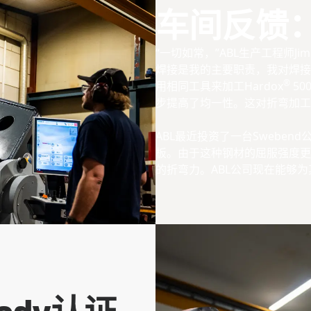
车间反馈
“一切如常，”ABL生产工程师Jimm
焊接是我的主要职责，我对焊接
®
用相同工具来加工Hardox
50
步提高了均一性。这对折弯加工
ABL最近投资了一台Sweben
板。由于这种钢材的屈服强度更高
的折弯力。ABL公司现在能够