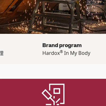
Brand program
®
理
Hardox
In My Body