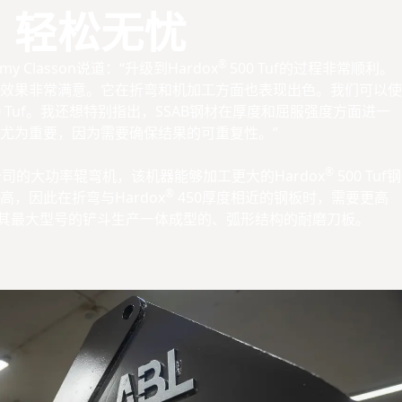
：轻松无忧
®
y Classon说道：“升级到Hardox
500 Tuf的过程非常顺利。
效果非常满意。它在折弯和机加工方面也表现出色。我们可以使
0 Tuf。我还想特别指出，SSAB钢材在厚度和屈服强度方面进一
尤为重要，因为需要确保结果的可重复性。”
®
d公司的大功率辊弯机，该机器能够加工更大的Hardox
500 Tuf钢
®
，因此在折弯与Hardox
450厚度相近的钢板时，需要更高
为其最大型号的铲斗生产一体成型的、弧形结构的耐磨刀板。