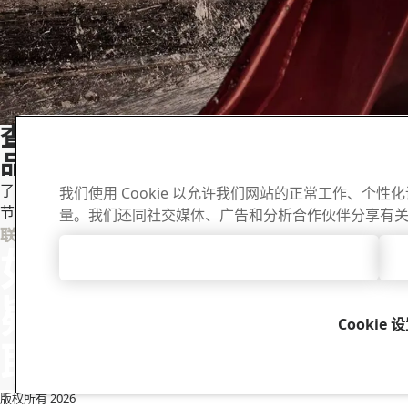
®
查看Hardox
悍达®耐磨板的全系列产
品
®
了解Hardox
耐磨钢的硬度和韧性如何帮助您完成更多工作、
我们使用 Cookie 以允许我们网站的正常工作、个
节省维护成本并延长设备的使用寿命。
量。我们还同社交媒体、广告和分析合作伙伴分享有
下载中心
联系 Hardox
如有任何问题或
接受所有 Cookie
搜索和下载 SS
料。
疑问 , 请与我们
Cookie 
联系
转到下载
版权所有 2026