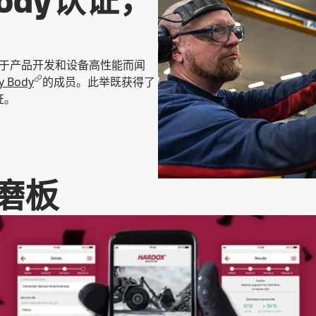
 Body认证，
力于产品开发和设备高性能而闻
y Body
的成员。此举既获得了
证。
磨板