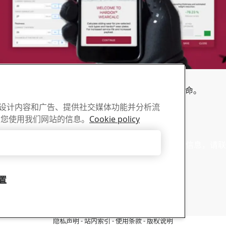
®
下载Hardox
WearCalc App
®
计算使用Hardox
悍达®耐磨板如何延长设备使用寿命‌。
性化设计内容和广告、提供社交媒体功能并分析流
关您使用我们网站的信息。
Cookie policy
销售
只接受必要的cookies
AB 的宣传册、证书以及其它材
有关销售咨询和产品信息，请联
员
设置
联系销售人员
隐私声明
-
站内索引
-
使用条款
-
版权说明