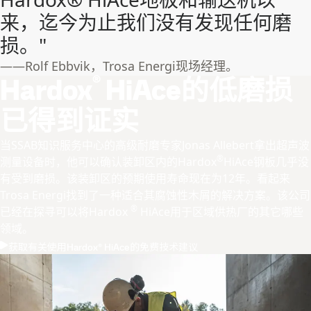
来，迄今为止我们没有发现任何磨
损。"
——Rolf Ebbvik，Trosa Energi现场经理。
®
Hardox
HiAce的低磨损
已得到证实
当SSAB知识服务中心的高级耐磨专家Jonas Allebert拿出超声波
®
测量设备时，他可以确认装卸区内的Hardox
HiAce钢板几乎没
有受到磨损。该装卸区的预期使用寿命现在为12年。看起来
Trosa Energi找到了一种适合其腐蚀性木屑的解决方案。该公司
®
已经在探寻可以将Hardox
HiAce用于区域供热厂的其它哪些
领域。
获取有关使用Hardox® HiAce的免费技术建议