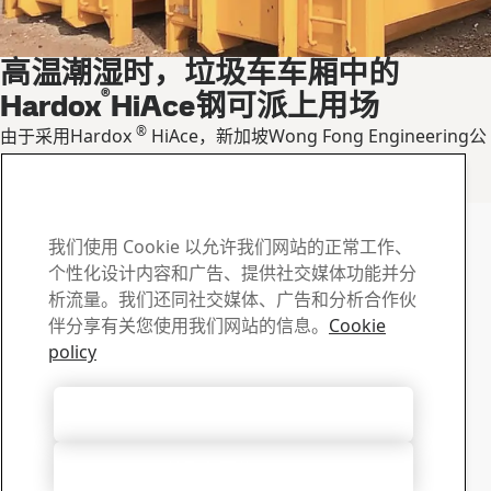
高温潮湿时，垃圾车车厢中的
®
Hardox
HiAce钢可派上用场
®
由于采用Hardox
HiAce，新加坡Wong Fong Engineering公
司制造的垃圾车车厢能承受酸性载荷的腐蚀和磨损。
垃圾车车厢如何在酸性环境中减轻重量
联系 Hardox
如有任何问题或疑问 , 请
我们使用 Cookie 以允许我们网站的正常工作、
个性化设计内容和广告、提供社交媒体功能并分
与我们联系
析流量。我们还同社交媒体、广告和分析合作伙
伴分享有关您使用我们网站的信息。
Cookie
下载中心
policy
搜索和下载 SSAB 的宣传册、证书以及其它材料。
转到下载
接受所有 Cookie
销售
有关销售咨询和产品信息，请联系我们的销售人员
只接受必要的cookies
联系销售人员