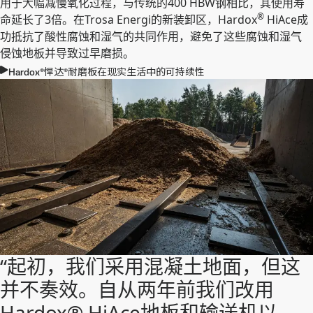
用于大幅减慢氧化过程，与传统的400 HBW钢相比，其使用寿
®
命延长了3倍。在Trosa Energi的新装卸区，Hardox
HiAce成
功抵抗了酸性腐蚀和湿气的共同作用，避免了这些腐蚀和湿气
侵蚀地板并导致过早磨损。
Hardox®悍达®耐磨板在现实生活中的可持续性
“起初，我们采用混凝土地面，但这
并不奏效。自从两年前我们改用
Hardox® HiAce地板和输送机以