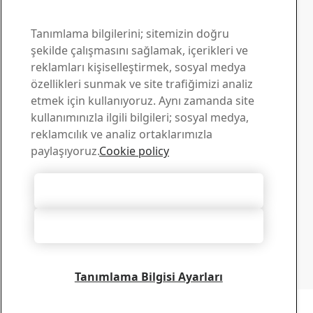
Toolox iletişim
Sorularınız için bizimle
Tanımlama bilgilerini; sitemizin doğru
şekilde çalışmasını sağlamak, içerikleri ve
iletişim kurun
reklamları kişiselleştirmek, sosyal medya
özellikleri sunmak ve site trafiğimizi analiz
Yükleme Merkezi
etmek için kullanıyoruz. Aynı zamanda site
SSAB broşürlerini, sertifikalarını ve diğer materyalleri
kullanımınızla ilgili bilgileri; sosyal medya,
aratıp bilgisayarınıza yükleyebilirsiniz.
reklamcılık ve analiz ortaklarımızla
Yüklemelere git
paylaşıyoruz.
Cookie policy
Satış
Satışla ilgili sorular ve ürün bilgileri için satış destek
Tüm Tanımlama Bilgilerini Kabul Et
ekibimizle iletişim kurun
Satış ile iletişim
Tümünü Reddet
Teknik destek
İhtiyacınız olan yanıtları deneyimli teknik destek
ekibimizden alın
Tanımlama Bilgisi Ayarları
Teknik Destek ile iletişime geçin
Telif hakkı 2026
Gizlilik Beyanı
-
Site haritası
-
Kullanım Şartları
-
Yayıncı bilgileri