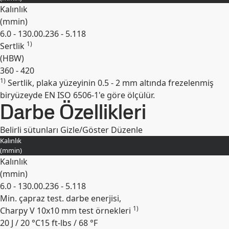
Kalınlık
(
mm
in
)
6.0 - 130.0
0.236 - 5.118
1)
Sertlik
(
HBW
)
360 - 420
1)
Sertlik, plaka yüzeyinin 0.5 - 2 mm altında frezelenmiş
Genişlet
biryüzeyde EN ISO 6506-1'e göre ölçülür.
Darbe Özellikleri
Belirli sütunları Gizle/Göster
Düzenle
Kalınlık
(
mm
in
)
Kalınlık
(
mm
in
)
6.0 - 130.0
0.236 - 5.118
Min. çapraz test. darbe enerjisi,
1)
Charpy V 10x10 mm test örnekleri
20 J / 20 °C
15 ft-lbs / 68 °F