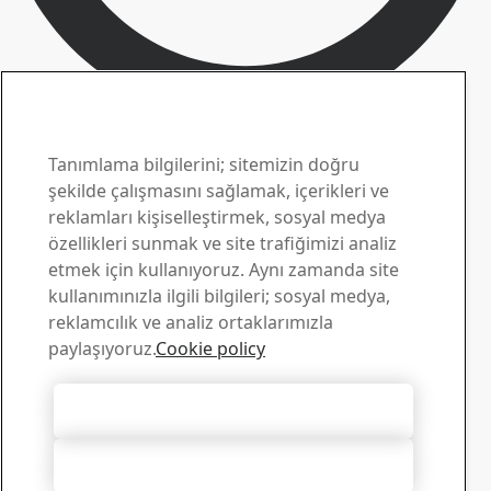
Toolox iletişim
Sorularınız için bizimle
Tanımlama bilgilerini; sitemizin doğru
şekilde çalışmasını sağlamak, içerikleri ve
iletişim kurun
reklamları kişiselleştirmek, sosyal medya
özellikleri sunmak ve site trafiğimizi analiz
Yükleme Merkezi
etmek için kullanıyoruz. Aynı zamanda site
SSAB broşürlerini, sertifikalarını ve diğer materyalleri
kullanımınızla ilgili bilgileri; sosyal medya,
aratıp bilgisayarınıza yükleyebilirsiniz.
reklamcılık ve analiz ortaklarımızla
Yüklemelere git
paylaşıyoruz.
Cookie policy
Satış
Satışla ilgili sorular ve ürün bilgileri için satış destek
Tüm Tanımlama Bilgilerini Kabul Et
ekibimizle iletişim kurun
Satış ile iletişim
Tümünü Reddet
Teknik destek