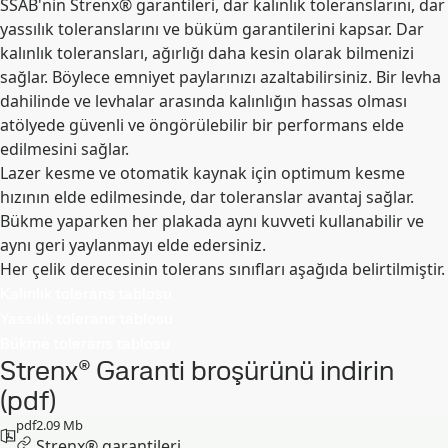
SSAB'nin Strenx® garantileri, dar kalınlık toleranslarını, dar
yassılık toleranslarını ve büküm garantilerini kapsar. Dar
kalınlık toleransları, ağırlığı daha kesin olarak bilmenizi
sağlar. Böylece emniyet paylarınızı azaltabilirsiniz. Bir levha
dahilinde ve levhalar arasında kalınlığın hassas olması
atölyede güvenli ve öngörülebilir bir performans elde
edilmesini sağlar.
Lazer kesme ve otomatik kaynak için optimum kesme
hızının elde edilmesinde, dar toleranslar avantaj sağlar.
Bükme yaparken her plakada aynı kuvveti kullanabilir ve
aynı geri yaylanmayı elde edersiniz.
Her çelik derecesinin tolerans sınıfları aşağıda belirtilmiştir.
Kalınlık tolerans tablosu
Yassılık tolerans tablosu
Bükme tolerans tablosu
Strenx® Garanti broşürünü indirin
(pdf)
pdf
2.09 Mb
Strenx® garantileri