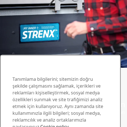
Strenx® iletişim
Sorularınız için bizimle
Tanımlama bilgilerini; sitemizin doğru
şekilde çalışmasını sağlamak, içerikleri ve
iletişim kurun
reklamları kişiselleştirmek, sosyal medya
özellikleri sunmak ve site trafiğimizi analiz
Strenx® Bülteni ile bir adım önde olun
etmek için kullanıyoruz. Aynı zamanda site
Bültenimize abone olun ve en son sektör haberlerini, ürün
kullanımınızla ilgili bilgileri; sosyal medya,
güncellemelerini ve ilham verici hikayeleri alın
reklamcılık ve analiz ortaklarımızla
Kaydolun
paylaşıyoruz.
Cookie policy