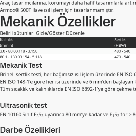
Araç tasarımcılarına, korumayı daha hafif tasarımlarla artır
Armox® 500T ilave ısıl işlem için tasarlanmamıştır.
Mekanik Özellikler
Belirli sütunları Gizle/Göster
Düzenle
Kalınlık
Sertlik
(
mm
in
)
(
HBW
)
3.0 - 80.0
0.118 - 3.150
480 - 540
80.1 - 130.0
3.154 - 5.118
470 - 540
Mekanik Test
Brinell sertlik testi, her bağımsız ısıl işlem üzerinde EN ISO 
EN ISO 148-1’e göre her ısı üzerinde ve 6 mm’den başlayan k
Tüm sıcaklık ve kalınlıklarda EN ISO 6892-1'ye göre çekme te
Ultrasonik test
EN 10160 Sınıf E
S
uyarınca 80 mm’ye kadar ve E
S
for > 8
3
3
1
2
Darbe Özellikleri