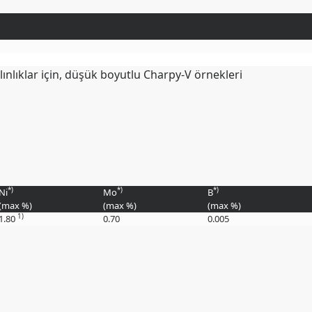
lıklar için, düşük boyutlu Charpy-V örnekleri
*)
*)
*)
Ni
Mo
B
(max
%
)
(max
%
)
(max
%
)
1)
1.80
0.70
0.005