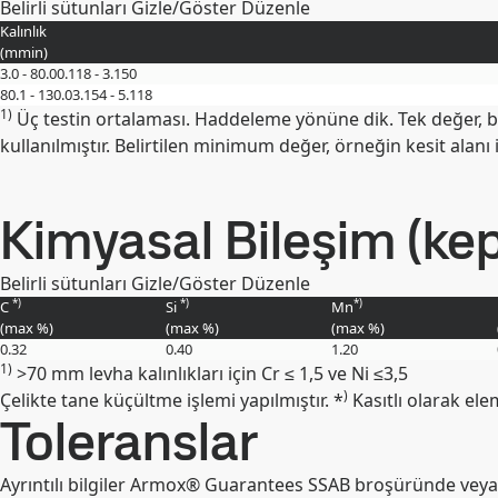
Belirli sütunları Gizle/Göster
Düzenle
Kalınlık
(
mm
in
)
3.0 - 80.0
0.118 - 3.150
80.1 - 130.0
3.154 - 5.118
1)
Üç testin ortalaması. Haddeleme yönüne dik. Tek değer, b
kullanılmıştır. Belirtilen minimum değer, örneğin kesit alanı il
Kimyasal Bileşim (kep
Belirli sütunları Gizle/Göster
Düzenle
*)
*)
*)
C
Si
Mn
(max
%
)
(max
%
)
(max
%
)
0.32
0.40
1.20
1)
>70 mm levha kalınlıkları için Cr ≤ 1,5 ve Ni ≤3,5
)
Çelikte tane küçültme işlemi yapılmıştır. *
Kasıtlı olarak ele
Toleranslar
Ayrıntılı bilgiler Armox® Guarantees SSAB broşüründe veya