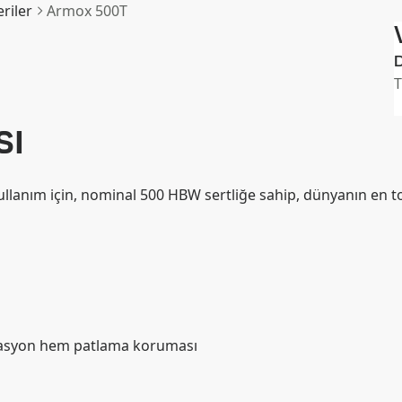
riler
Armox 500T
D
T
sı
llanım için, nominal 500 HBW sertliğe sahip, dünyanın en t
rasyon hem patlama koruması