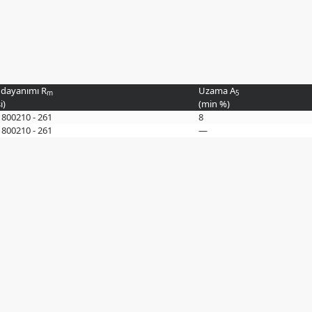
dayanımı R
Uzama A
m
5
i
)
(min
%
)
1800
210 - 261
8
1800
210 - 261
—