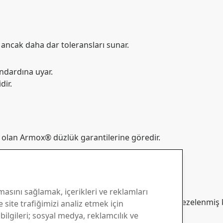
, ancak daha dar toleransları sunar.
ndardına uyar.
dir.
ıcı olan Armox® düzlük garantilerine göredir.
masını sağlamak, içerikleri ve reklamları
ar 50 mm'yi aşan kalınlıklar ise standart olarak frezelenmiş k
 site trafiğimizi analiz etmek için
 bilgileri; sosyal medya, reklamcılık ve