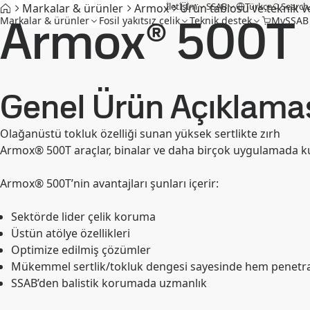
İletİşİm
SSAB
Türkçe
Search
Markalar & ürünler
Armox
Ürün tablosu ve teknik ve
Armox® 500T
Markalar & ürünler
Fosil yakıtsız çelik
Teknik destek
MySSAB
Genel Ürün Açıklama
Olağanüstü tokluk özelliği sunan yüksek sertlikte zırh
Armox® 500T araçlar, binalar ve daha birçok uygulamada ku
Armox® 500T’nin avantajları şunları içerir:
Sektörde lider çelik koruma
Üstün atölye özellikleri
Optimize edilmiş çözümler
Mükemmel sertlik/tokluk dengesi sayesinde hem penet
SSAB’den balistik korumada uzmanlık