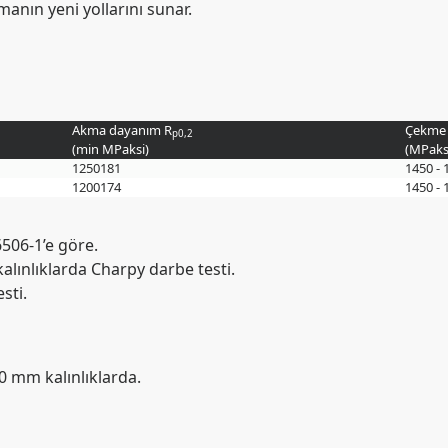
manın yeni yollarını sunar.
Akma dayanım R
Çekme 
p0,2
(min
MPa
ksi
)
(
MPa
ks
1250
181
1450 - 
1200
174
1450 - 
6506-1’e göre.
alınlıklarda Charpy darbe testi.
sti.
0 mm kalınlıklarda.