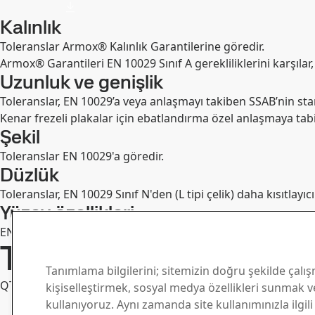
Kalınlık
Toleranslar Armox® Kalınlık Garantilerine göredir.
Armox® Garantileri EN 10029 Sınıf A gerekliliklerini karşılar
Uzunluk ve genişlik
Toleranslar, EN 10029’a veya anlaşmayı takiben SSAB’nin sta
Kenar frezeli plakalar için ebatlandırma özel anlaşmaya tabi
Şekil
Toleranslar EN 10029'a göredir.
Düzlük
Toleranslar, EN 10029 Sınıf N'den (L tipi çelik) daha kısıtlay
Yüzey özellikleri
EN 10163-2 Sınıf B, Alt Sınıf 3'e göre.
Teslimat Koşulları
Tanımlama bilgilerini; sitemizin doğru şekilde çalış
QT (Su verilmiş ve Temperlenmiş) olarak teslim edilir. Plakal
kişiselleştirmek, sosyal medya özellikleri sunmak ve
kullanıyoruz. Aynı zamanda site kullanımınızla ilgili