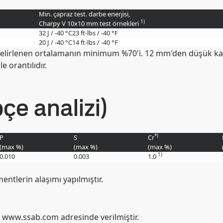
Min. çapraz test. darbe enerjisi,
1)
Charpy V 10x10 mm test örnekleri
32 J / -40 °C
23 ft-lbs / -40 °F
20 J / -40 °C
14 ft-lbs / -40 °F
elirlenen ortalamanın minimum %70'i. 12 mm'den düşük kalın
e orantılıdır.
çe analizi)
*)
P
S
Cr
(max
%
)
(max
%
)
(max
%
)
1)
0.010
0.003
1.0
mentlerin alaşımı yapılmıştır.
 www.ssab.com adresinde verilmiştir.