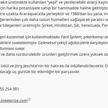
kıt üretmekte kullanılan “yeşil” ve yenilenebilir enerji kayna
 için harika potansiyele sahip bir hammadde haline gelmiştir. A
re uzakta Araraquara’da yerleşiktir ve 1986’dan bu yana, mad
 diğerlerinden çok daha üstün hizmetleri sağlayarak yaratıcı 
 bileşenleri üretmiştir. Şirket, Hindistan, Şili, Venezuela, 
eri kazanmak için kullanılmaktadır. Facil System, şekerkamışı anı
dirlere cıvatalanmıştır. Geleneksel çekiçli öğütücülerle karşılaştırı
rformans sunar.
li ve daha sürdürülebilir ürünleri geliştirmek üzere yüksek d
dül ve Jörg Jeschke’nin bir hatırası ile ödüllendirilecektir. 
lacağı üç günlük bir etkinliğin bir parçasıdır.
155 254 381
steelprize.com