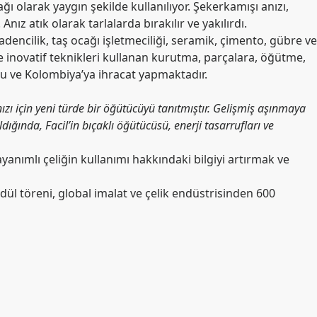
ğı olarak yaygın şekilde kullanılıyor. Şekerkamışı anızı,
nız atık olarak tarlalarda bırakılır ve yakılırdı.
encilik, taş ocağı işletmeciliği, seramik, çimento, gübre ve
ve inovatif teknikleri kullanan kurutma, parçalara, öğütme,
Peru ve Kolombiya’ya ihracat yapmaktadır.
zı için yeni türde bir öğütücüyü tanıtmıştır. Gelişmiş aşınmaya
ldığında, Facil’in bıçaklı öğütücüsü, enerji tasarrufları ve
ayanımlı çeliğin kullanımı hakkındaki bilgiyi artırmak ve
Ödül töreni, global imalat ve çelik endüstrisinden 600