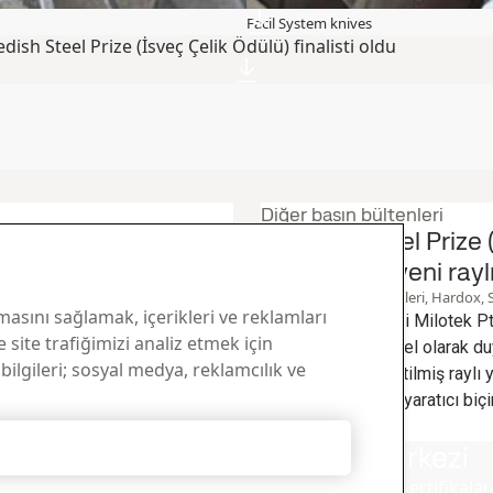
Facil System knives
dish Steel Prize (İsveç Çelik Ödülü) finalisti oldu
Diğer basın bültenleri
kinesi 2015 The
Swedish Steel Prize (İ
listi oldu
Milotek’ten yeni rayl
10
Kas
İsveç Çelik Ödülleri, Hardox, 
masını sağlamak, içerikleri ve reklamları
 makinesi geliştirmeleri için
Güney Afrika şirketi Milotek P
 site trafiğimizi analiz etmek için
ergonomiye odaklanmış Ponsse
yenilikçi ve çevresel olarak duy
 bilgileri; sosyal medya, reklamcılık ve
hem hasat performansının hem
modüler bir yükseltilmiş raylı 
h Steel Prize için dört
mukavemetli çelik yaratıcı biçi
finalistinden biri.
Tüm öyküyü oku
Tümünü Reddet
Yükleme Merkezi
mcı olabiliriz?
SSAB broşürlerini, sertifikalar