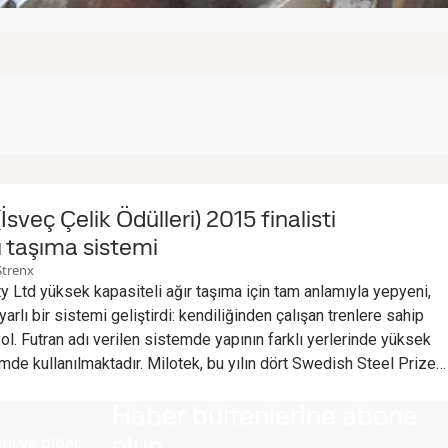
sveç Çelik Ödülleri) 2015 finalisti
ı taşıma sistemi
Strenx
ty Ltd yüksek kapasiteli ağır taşıma için tam anlamıyla yepyeni,
arlı bir sistemi geliştirdi: kendiliğinden çalışan trenlere sahip
yol. Futran adı verilen sistemde yapının farklı yerlerinde yüksek
mde kullanılmaktadır. Milotek, bu yılın dört Swedish Steel Prize
Haber bültenlerine abone
olun
ını ve diğer