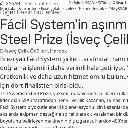
İletİşİm
SSAB
Türkçe
Search
SSAB
Basın bültenleri
Markalar & ürünler
Fosil yakıtsız çelik
Teknik destek
MySSAB
Diğer basın bültenleri
Fácil System’in aşınm
Steel Prize (İsveç Çeli
İsveç Çelik Ödülleri, Hardox
Brezilyalı Fácil System şirketi tarafından ham
doğrama işlemini daha verimli hale getiriyor. 
üretkenlik ve daha uzun hizmet ömrü bulunuyor. 
için dört finalistten birisi oldu.
The Swedish Steel Prize, yüksek mukavemetli çelikleri kullan
lider olan SSAB tarafından her yıl verilir. K
azanan, 19 Kasım t
Fácil System biyokütle enerji kojenerasyonu için kazanlarda 
akslarda ekipman desteğine spiral olarak cıvatalanan bir dizi
boyutunu belirleyen makinenin dış ızgarası, Hardox 450’den 
düşürür ve enerji tasarrufları sağlar.