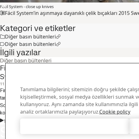
Facil System - close up knives
Fácil System’in aşınmaya dayanıklı çelik bıçakları 2015 Swe
Kategori ve etiketler
Diğer basın bültenleri
Diğer basın bültenleri
İlgili yazılar
Diğer basın bültenleri
Finli Ponsse’den yeni nesil orman hasat ma
Swedish Steel Prize (İsveç çelik ödülleri) fina
11
Kas
İsveç Çelik Ödülleri, Hardox, Strenx
Tanımlama bilgilerini; sitemizin doğru şekilde çalış
Finli şirket Ponsse Plc, tasarımcılarına yeni nesil bir orman hasat
kişiselleştirmek, sosyal medya özellikleri sunmak ve
tam yetki verdi. Sonuçta, operatörün etrafında şekillendirilen 
kullanıyoruz. Aynı zamanda site kullanımınızla ilgili
Scorpion ortaya çıktı. Yüksek mukavemetli çelikler Ponsse’nin 
analiz ortaklarımızla paylaşıyoruz.
Cookie policy
kontrolünün gelişmesini sağladı. Ponsse Scorpion bu yılki Swedis
finalistten birisi oldu.
Tüm öyküyü oku
SSAB ile
Tüm Tanımlama Bilgilerini Kabul Et
İletİşİm
Size nasıl yardı