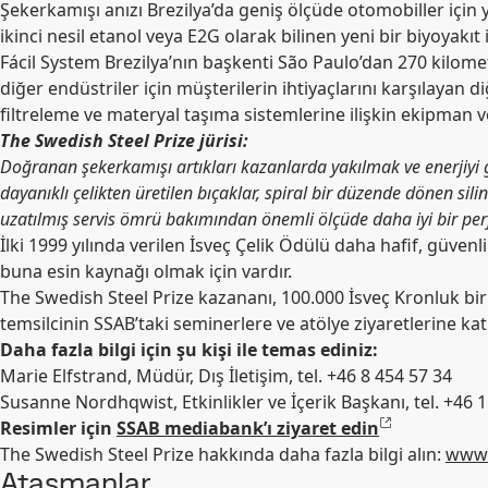
Şekerkamışı anızı Brezilya’da geniş ölçüde otomobiller için ya
ikinci nesil etanol veya E2G olarak bilinen yeni bir biyoyakıt
Fácil System Brezilya’nın başkenti São Paulo’dan 270 kilomet
diğer endüstriler için müşterilerin ihtiyaçlarını karşılayan
filtreleme ve materyal taşıma sistemlerine ilişkin ekipman ve
The Swedish Steel Prize jürisi:
Doğranan şekerkamışı artıkları kazanlarda yakılmak ve enerjiyi g
dayanıklı çelikten üretilen bıçaklar, spiral bir düzende dönen silin
uzatılmış servis ömrü bakımından önemli ölçüde daha iyi bir pe
İlki 1999 yılında verilen İsveç Çelik Ödülü daha hafif, güven
buna esin kaynağı olmak için vardır.
The Swedish Steel Prize kazananı, 100.000 İsveç Kronluk bir ö
temsilcinin SSAB’taki seminerlere ve atölye ziyaretlerine katı
Daha fazla bilgi için şu kişi ile temas ediniz:
Marie Elfstrand, Müdür, Dış İletişim, tel. +46 8 454 57 34
Susanne Nordhqwist, Etkinlikler ve İçerik Başkanı, tel. +46 
Resimler için
SSAB mediabank’ı
ziyaret edin
The Swedish Steel Prize hakkında daha fazla bilgi alın:
www.
Ataşmanlar