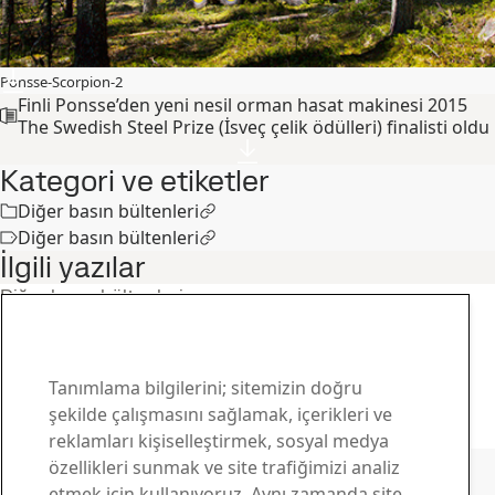
Ponsse-Scorpion-2
Finli Ponsse’den yeni nesil orman hasat makinesi 2015
The Swedish Steel Prize (İsveç çelik ödülleri) finalisti oldu
Kategori ve etiketler
Diğer basın bültenleri
Diğer basın bültenleri
İlgili yazılar
Diğer basın bültenleri
Swedish Steel Prize (İsveç Çelik Ödülleri)
2015 finalisti Milotek’ten yeni raylı taşıma
sistemi
Tanımlama bilgilerini; sitemizin doğru
10
Kas
İsveç Çelik Ödülleri, Hardox, Strenx
şekilde çalışmasını sağlamak, içerikleri ve
Tüm öyküyü oku
reklamları kişiselleştirmek, sosyal medya
SSAB ile iletişime geçin
özellikleri sunmak ve site trafiğimizi analiz
etmek için kullanıyoruz. Aynı zamanda site