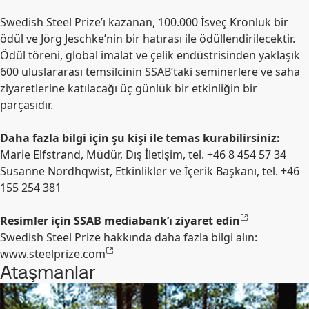
Swedish Steel Prize’ı kazanan, 100.000 İsveç Kronluk bir
ödül ve Jörg Jeschke’nin bir hatırası ile ödüllendirilecektir.
Ödül töreni, global imalat ve çelik endüstrisinden yaklaşık
600 uluslararası temsilcinin SSAB’taki seminerlere ve saha
ziyaretlerine katılacağı üç günlük bir etkinliğin bir
parçasıdır.
Daha fazla bilgi için şu kişi ile temas kurabilirsiniz:
Marie Elfstrand, Müdür, Dış İletişim, tel. +46 8 454 57 34
Susanne Nordhqwist, Etkinlikler ve İçerik Başkanı, tel. +46
155 254 381
Resimler için
SSAB mediabank’ı ziyaret edin
Swedish Steel Prize hakkında daha fazla bilgi alın:
www.steelprize.com
Ataşmanlar