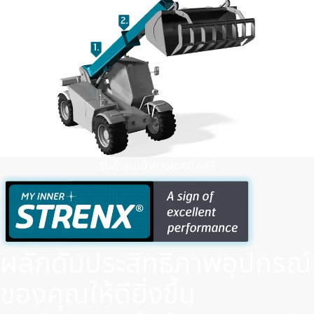
รับคําแนะนําทางเทคนิคฟรี
ผลักดันประสิทธิภาพอุปกรณ์
ของคุณให้ดียิ่งขึ้น