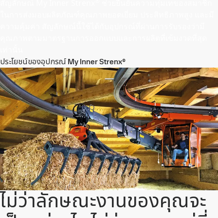
®
สัญลักษณ์ My Inner Strenx
ช่วยยืนยันความทุ่มเทของสมาชิก
ในการส่งมอบผลิตภัณฑ์คุณภาพยอดเยี่ยม ประสิทธิภาพสูง และมี
ความคุ้มค่า สัญลักษณ์นี้ใช้ได้กับอุปกรณ์ที่ผ่านการรับรองว่ามี
คุณภาพตามมาตรฐานการออกแบบและการผลิตที่เข้มงวดที่สุด
เท่านั้น
ประโยชน์ของอุปกรณ์ My Inner Strenx®
ไม่ว่าลักษณะงานของคุณจะ