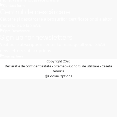
Contact form
Centrul de descărcare
Căutare și descărcare a broșurilor, certificatelor și a altor
materiale de la SSAB.
Spre Descărcare
Sign up for newsletters
Visit our subscription center to manage all your SSAB
newsletters subscriptions
Sign up here
Copyright 2026
Declarație de confidențialitate
-
Sitemap
-
Condiții de utilizare
-
Caseta
tehnică
Cookie Options