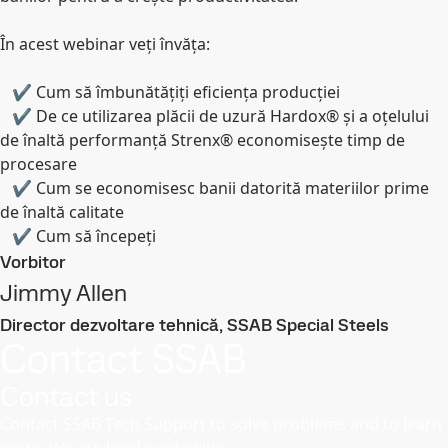
În acest webinar veți învăța:
✔ Cum să îmbunătățiți eficiența producției
✔ De ce utilizarea plăcii de uzură Hardox® și a oțelului
de înaltă performanță Strenx® economisește timp de
procesare
✔ Cum se economisesc banii datorită materiilor prime
de înaltă calitate
✔ Cum să începeți
Vorbitor
Jimmy Allen
Director dezvoltare tehnică, SSAB Special Steels
Contact SSAB
Contact us
Contact SSAB Tech Support to solve problems and to learn
more. We are local worldwide