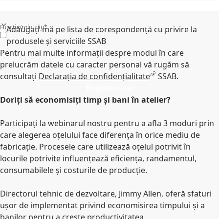
Funcția/rolul tău*
Adăugați-mă pe lista de corespondență cu privire la
produsele și serviciile SSAB
Pentru mai multe informații despre modul în care
prelucrăm datele cu caracter personal vă rugăm să
consultați
Declarația de confidențialitate
SSAB.
Register now
Doriți să economisiți timp și bani în atelier?
Participați la webinarul nostru pentru a afla 3 moduri prin
care alegerea oțelului face diferența în orice mediu de
fabricație. Procesele care utilizează oțelul potrivit în
locurile potrivite influențează eficiența, randamentul,
consumabilele și costurile de producție.
Directorul tehnic de dezvoltare, Jimmy Allen, oferă sfaturi
ușor de implementat privind economisirea timpului și a
banilor pentru a crește productivitatea.