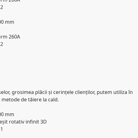
 2
000 mm
erm 260A
 2
selor, grosimea plăcii și cerințele clienților, putem utiliza în
metode de tăiere la cald.
000 mm
șit rotativ infinit 3D
 1