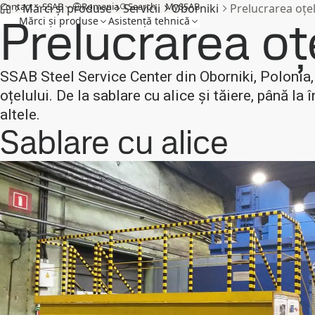
Contact
SSAB
Romania
Search
MySSAB
Mărci și produse
Servicii
Oborniki
Prelucrarea oțel
Prelucrarea oț
Mărci și produse
Asistenţă tehnică
SSAB Steel Service Center din Oborniki, Polonia, 
oțelului. De la sablare cu alice și tăiere, până la 
altele.
Sablare cu alice