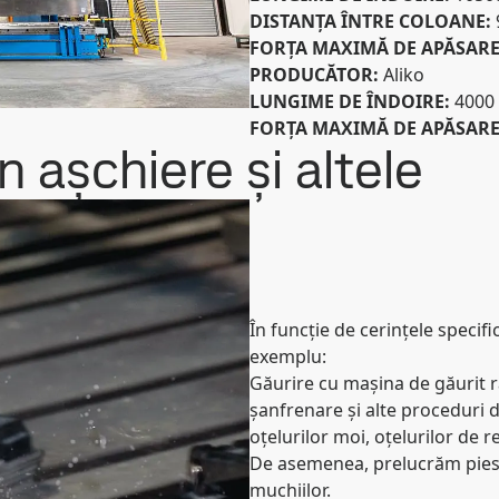
DISTANȚA ÎNTRE COLOANE:
FORȚA MAXIMĂ DE APĂSAR
PRODUCĂTOR:
Aliko
LUNGIME DE ÎNDOIRE:
4000
FORȚA MAXIMĂ DE APĂSAR
n așchiere și altele
În funcție de cerințele specif
exemplu:
Găurire cu mașina de găurit ra
șanfrenare și alte proceduri 
oțelurilor moi, oțelurilor de r
De asemenea, prelucrăm piese
muchiilor.