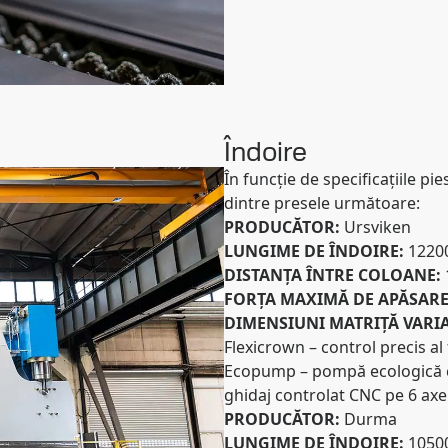
Îndoire
În funcție de specificațiile pie
dintre presele următoare:
PRODUCĂTOR:
Ursviken
LUNGIME DE ÎNDOIRE:
1220
DISTANȚA ÎNTRE COLOANE:
FORȚA MAXIMĂ DE APĂSAR
DIMENSIUNI MATRIȚĂ VARIA
Flexicrown – control precis al 
Ecopump – pompă ecologică 
ghidaj controlat CNC pe 6 axe
PRODUCĂTOR:
Durma
LUNGIME DE ÎNDOIRE:
1050