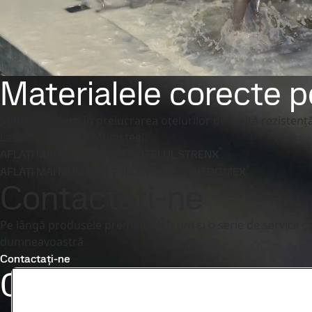
Materialele corecte p
Suntem experți în prelucrarea oțelurilor de înaltă rezistenț
®
Laser
, sau SSAB Multisteel.
®
AFLAȚI MAI MULTE DESPRE OȚELUL STRENX
®
AFLAȚI MAI MULTE DESPRE OȚELUL SSAB DOMEX
Contactați-ne
Pe lângă produsele premium, oferim și o serie de servicii 
dumneavoastră.
Contactați-ne
Contactați-ne
Service 
Găsiți cel mai 