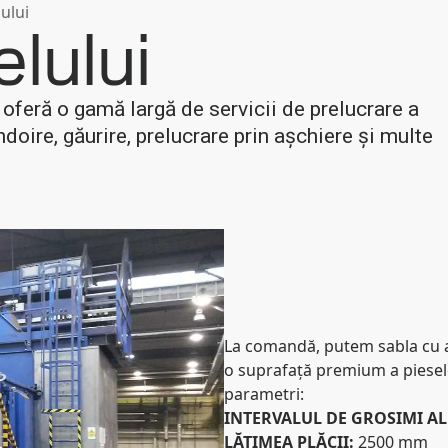
ului
elului
oferă o gamă largă de servicii de prelucrare a
îndoire, găurire, prelucrare prin așchiere și multe
La comandă, putem sabla cu ali
o suprafață premium a pieselor
parametri:
INTERVALUL DE GROSIMI ALE
LĂȚIMEA PLĂCII:
2500 mm