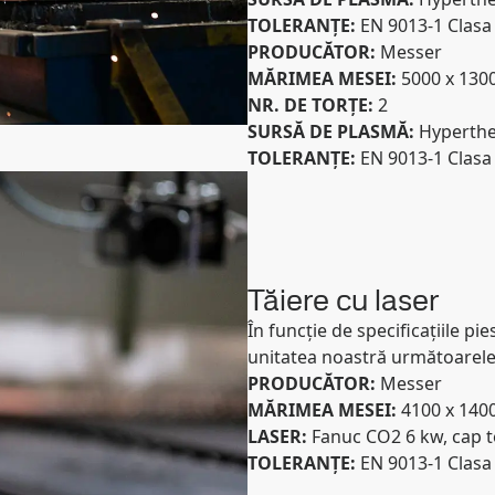
TOLERANȚE:
EN 9013-1 Clasa
PRODUCĂTOR:
Messer
MĂRIMEA MESEI:
5000 x 13
NR. DE TORȚE:
2
SURSĂ DE PLASMĂ:
Hyperth
TOLERANȚE:
EN 9013-1 Clasa
Tăiere cu laser
În funcție de specificațiile pie
unitatea noastră următoarele 
PRODUCĂTOR:
Messer
MĂRIMEA MESEI:
4100 x 14
LASER:
Fanuc CO2 6 kw, cap te
TOLERANȚE:
EN 9013-1 Clasa