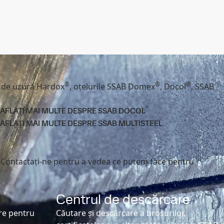
®
®
®
a de uzură Hardox
, oțelurile SSAB Domex
, Docol
, SSAB
®
AFLAȚI MAI MULTE DESPRE SSAB DOCOL
AFLAȚI MAI MULTE DESPRE SSAB MULTISTEEL
. Contactați-ne pentru a vedea ce putem face pentru
Centrul de descărcare
ere pentru
Căutare și descărcare a broșurilor,