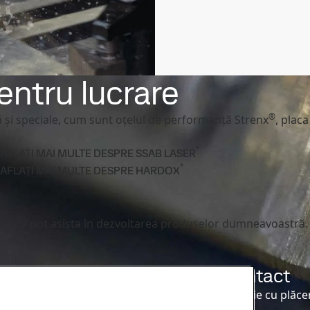
entru lucrare
®
ă și speciale, cum sunt oțelul de performanță Strenx
, plac
®
AFLAȚI MAI MULTE DESPRE SSAB LASER
®
AFLAȚI MAI MULTE DESPRE HARDOX
care vă pot asista în dezvoltarea produselor dumneavoastră
Centers
Date de contact
apropiat Service Center.
Vă stăm la dispoziție cu plăc