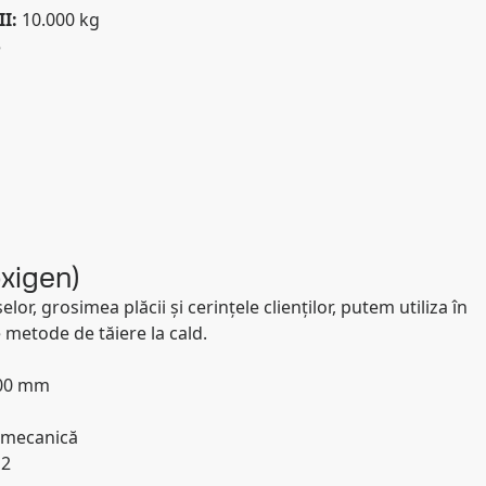
II:
10.000 kg
5
oxigen)
selor, grosimea plăcii și cerințele clienților, putem utiliza în
metode de tăiere la cald.
000 mm
 mecanică
 2