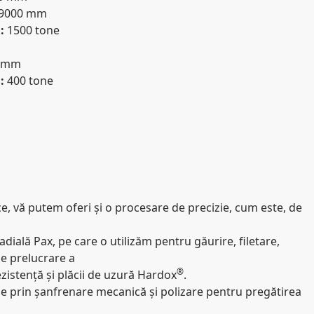
9000 mm
E:
1500 tone
 mm
E:
400 tone
ice, vă putem oferi și o procesare de precizie, cum este, de
dială Pax, pe care o utilizăm pentru găurire, filetare,
de prelucrare a
®
ezistență și plăcii de uzură Hardox
.
 prin șanfrenare mecanică și polizare pentru pregătirea