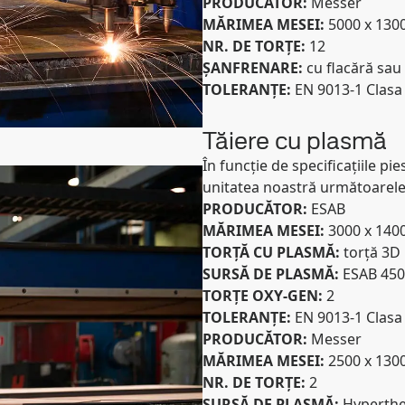
PRODUCĂTOR:
Messer
MĂRIMEA MESEI:
5000 x 13
NR. DE TORȚE:
12
ȘANFRENARE:
cu flacără sa
TOLERANȚE:
EN 9013-1 Clasa
Tăiere cu plasmă
În funcție de specificațiile pie
unitatea noastră următoarele 
PRODUCĂTOR:
ESAB
MĂRIMEA MESEI:
3000 x 14
TORȚĂ CU PLASMĂ:
torță 3D
SURSĂ DE PLASMĂ:
ESAB 45
TORȚE OXY-GEN:
2
TOLERANȚE:
EN 9013-1 Clasa
PRODUCĂTOR:
Messer
MĂRIMEA MESEI:
2500 x 13
NR. DE TORȚE:
2
SURSĂ DE PLASMĂ:
Hyperth