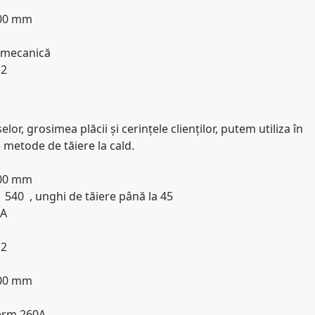
000 mm
u mecanică
 2
selor, grosimea plăcii și cerințele clienților, putem utiliza în
metode de tăiere la cald.
000 mm
 540 , unghi de tăiere până la 45
0A
 2
000 mm
erm 260A