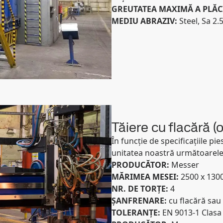
GREUTATEA MAXIMĂ A PLĂC
MEDIU ABRAZIV:
Steel, Sa 2.
Tăiere cu flacără (
În funcție de specificațiile pie
unitatea noastră următoarele 
PRODUCĂTOR:
Messer
MĂRIMEA MESEI:
2500 x 13
NR. DE TORȚE:
4
ȘANFRENARE:
cu flacără sau
TOLERANȚE:
EN 9013-1 Clasa