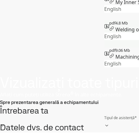
My Inner 
English
pdf
4.8 Mb
Welding o
English
pdf
9.06 Mb
Machinin
English
Vizualizați toate tipu
®
Aflați cum puteți utiliza Strenx
în alte echipamente.
Spre prezentarea generală a echipamentului
Întrebarea ta
Tipul de asistență
*
Datele dvs. de contact
Prenumele
*