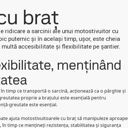
cu braț
 ridicare a sarcinii ale unui motostivuitor cu
ic puternic și în același timp, ușor, este cheia
multă accesibilitate și flexibilitate pe șantier.
xibilitate, menținând
tatea
în timp ce transportă o sarcină, acționează ca o pârghie și
greutatea proprie a brațului este esențială pentru
ență-greutate este esențial.
ate ajuta motostivuitoarele cu braț să manipuleze aproape
 în timp ce mențineți rezistența, stabilitatea și siguranța