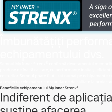
Îmbunătățiți perform
echipamentului dvs.
®
Semnul My Inner Strenx
confirmă devotamentul membrilor
produse de înaltă calitate, cu performanțe înalte și eficient
costurilor. Semnul poate fi utilizat numai pe echipamente ca
a respecta cele mai stricte standarde de calitate la proiectar
Beneficiile echipamentului My Inner Strenx®
Indiferent de aplicația
susține afacerea