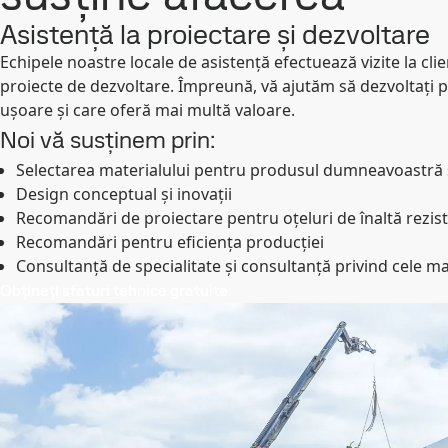
Asistență la proiectare și dezvoltare
Echipele noastre locale de asistență efectuează vizite la clie
proiecte de dezvoltare. Împreună, vă ajutăm să dezvoltați 
ușoare și care oferă mai multă valoare.
Noi vă susținem prin:
Selectarea materialului pentru produsul dumneavoastră 
Design conceptual și inovații
Recomandări de proiectare pentru oțeluri de înaltă rezis
Recomandări pentru eficiența producției
Consultanță de specialitate și consultanță privind cele ma
ObținețI sfaturi tehnice gratuite