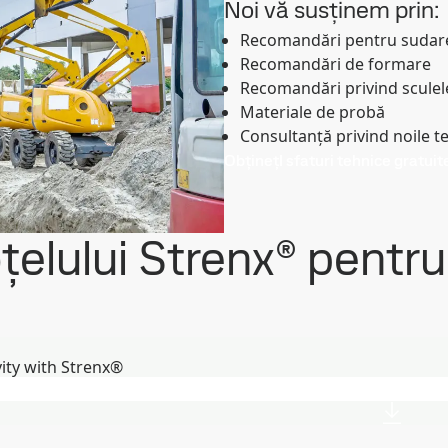
Noi vă susținem prin:
Recomandări pentru sudar
Recomandări de formare
Recomandări privind sculel
Materiale de probă
Consultanță privind noile t
ObținețI sfaturi tehnice gratuit
țelului Strenx® pentr
vity with Strenx®