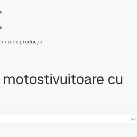
e
e
ehnici de producție
e
u motostivuitoare cu