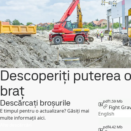
Descoperiți puterea o
braț
Descărcați broșurile
pdf
1.59 Mb
Fight Gra
E timpul pentru o actualizare? Găsiți mai
English
multe informații aici.
Alte descărcări
pdf
4.42 Mb