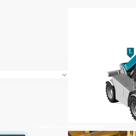
ObținețI sfaturi tehnice gratuite