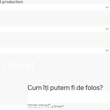
d production
 ridicat
Cum îți putem fi de folos?
Care este domeniul de activitate al companiei tale
*
Introdu mesajul
*
Adresa de e-mail a firmei
*