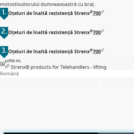
motostivuitorului dumneavoastră cu braț.
®
Oțeluri de înaltă rezistență Strenx
700
®
Oțeluri de înaltă rezistență Strenx
700
®
Oțeluri de înaltă rezistență Strenx
700
pdf
96 Kb
Strenx® products for Telehandlers - lifting
Română