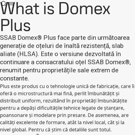
What is Domex
Plus
SSAB Domex® Plus face parte din următoarea
generație de oțeluri de înaltă rezistență, slab
aliate (HLSA). Este o versiune dezvoltată în
continuare a consacratului oțel SSAB Domex®,
renumit pentru proprietățile sale extrem de
constante.
Plus este produs cu o tehnologie unică de fabricație, care îi
oferă o microstructură mai fină, perlit îmbunătățit și
distribuit uniform, rezultând în proprietăți îmbunătățite
pentru a depăși dificultățile tehnice legate de ștanțare,
poansonare și modelare prin presare. De asemenea, are
calități excelente de formare, atât la nivel local, cât și la
nivel global. Pentru că știm că detaliile sunt totul.