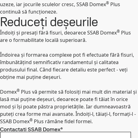
®
uzeze, iar jocurile sculelor cresc, SSAB Domex
Plus
continuă să funcționeze.
Reduceți deșeurile
®
Îndoiți și presați fără fisuri, deoarece SSAB Domex
Plus
are o formabilitate locală superioară.
Îndoirea și formarea complexe pot fi efectuate fără fisuri,
îmbunătățind semnificativ randamentul și calitatea
produsului final. Când fiecare detaliu este perfect - veți
obține mai puține deșeuri.
®
Domex
Plus vă permite să folosiți mai mult din material și
lasă mai puține deșeuri, deoarece poate fi tăiat în orice
mod și își poate păstra proprietățile. Iar dumneavoastră
puteți crea forme mai avansate. Îndoiți-l, tăiați-l, formați-l -
®
SSAB Domex
Plus rămâne fidel formei.
Contactați SSAB Domex®