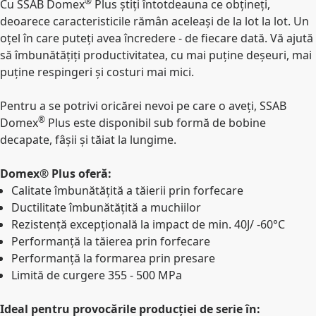
®
Cu SSAB Domex
Plus știți întotdeauna ce obțineți,
deoarece caracteristicile rămân aceleași de la lot la lot. Un
oțel în care puteți avea încredere - de fiecare dată. Vă ajută
să îmbunătățiți productivitatea, cu mai puține deșeuri, mai
puține respingeri și costuri mai mici.
Pentru a se potrivi oricărei nevoi pe care o aveți, SSAB
®
Domex
Plus este disponibil sub formă de bobine
decapate, fâșii și tăiat la lungime.
Domex® Plus oferă:
Calitate îmbunătățită a tăierii prin forfecare
Ductilitate îmbunătățită a muchiilor
Rezistență excepțională la impact de min. 40J/ -60°C
Performanță la tăierea prin forfecare
Performanță la formarea prin presare
Limită de curgere 355 - 500 MPa
Ideal pentru provocările producției de serie în: