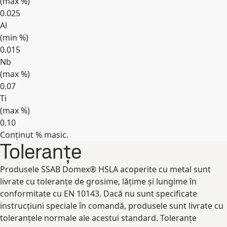
(max
%
)
0.025
Al
(min
%
)
0.015
Nb
(max
%
)
0.07
Ti
(max
%
)
0.10
Conținut % masic.
Expand
Toleranțe
Produsele SSAB Domex® HSLA acoperite cu metal sunt
livrate cu toleranțe de grosime, lățime și lungime în
conformitate cu EN 10143. Dacă nu sunt specificate
instrucțiuni speciale în comandă, produsele sunt livrate cu
toleranțele normale ale acestui standard. Toleranțe