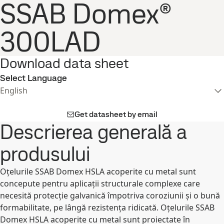
SSAB Domex®
300LAD
Download data sheet
Select Language
English
Get datasheet by email
Descrierea generală a
produsului
Oțelurile SSAB Domex HSLA acoperite cu metal sunt
concepute pentru aplicații structurale complexe care
necesită protecție galvanică împotriva coroziunii și o bună
formabilitate, pe lângă rezistența ridicată. Oțelurile SSAB
Domex HSLA acoperite cu metal sunt proiectate în