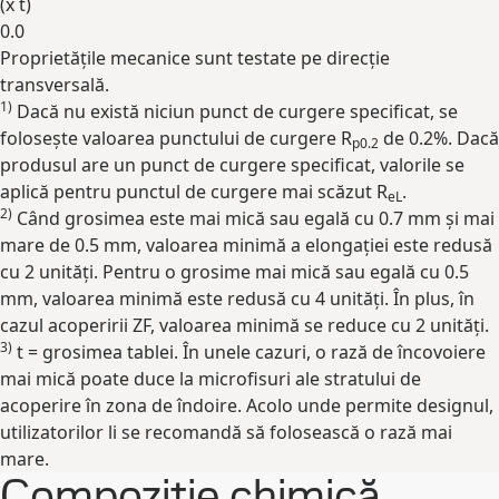
(
x t
)
0.0
Proprietățile mecanice sunt testate pe direcție
Expand
transversală.
1)
Dacă nu există niciun punct de curgere specificat, se
folosește valoarea punctului de curgere R
de 0.2%. Dacă
p0.2
produsul are un punct de curgere specificat, valorile se
aplică pentru punctul de curgere mai scăzut R
.
eL
2)
Când grosimea este mai mică sau egală cu 0.7 mm și mai
mare de 0.5 mm, valoarea minimă a elongației este redusă
cu 2 unități. Pentru o grosime mai mică sau egală cu 0.5
mm, valoarea minimă este redusă cu 4 unități. În plus, în
cazul acoperirii ZF, valoarea minimă se reduce cu 2 unități.
3)
t = grosimea tablei. În unele cazuri, o rază de încovoiere
mai mică poate duce la microfisuri ale stratului de
acoperire în zona de îndoire. Acolo unde permite designul,
utilizatorilor li se recomandă să folosească o rază mai
mare.
Compoziție chimică