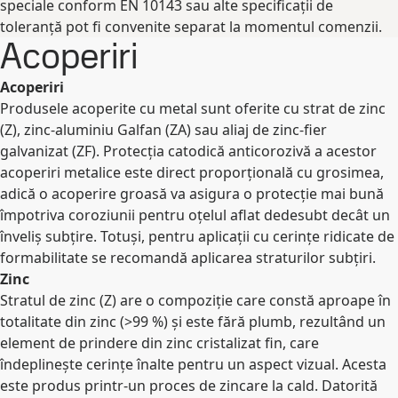
speciale conform EN 10143 sau alte specificații de
toleranță pot fi convenite separat la momentul comenzii.
Acoperiri
Acoperiri
Produsele acoperite cu metal sunt oferite cu strat de zinc
(Z), zinc-aluminiu Galfan (ZA) sau aliaj de zinc-fier
galvanizat (ZF). Protecția catodică anticorozivă a acestor
acoperiri metalice este direct proporțională cu grosimea,
adică o acoperire groasă va asigura o protecție mai bună
împotriva coroziunii pentru oțelul aflat dedesubt decât un
înveliș subțire. Totuși, pentru aplicații cu cerințe ridicate de
formabilitate se recomandă aplicarea straturilor subțiri.
Zinc
Stratul de zinc (Z) are o compoziție care constă aproape în
totalitate din zinc (>99 %) și este fără plumb, rezultând un
element de prindere din zinc cristalizat fin, care
îndeplinește cerințe înalte pentru un aspect vizual. Acesta
este produs printr-un proces de zincare la cald. Datorită