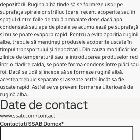
depozitării. Rugina albă tinde să se formeze ușor pe
suprafața spiralelor strălucitoare, recent acoperite sau în
spațiul dintre foile de tablă ambalate dens dacă apa
condensată sau apa de ploaie se acumulează pe suprafață
și nu se poate evapora rapid. Pentru a evita apariția ruginii
albe, trebuie să mențineți produsele acoperite uscate în
timpul transportului și depozitării. Din cauza modificărilor
zilnice de temperatură sau la introducerea produselor reci
într-o clădire caldă, se poate forma condens între plăci sau
foi. Dacă se udă și începe să se formeze rugină albă,
acestea trebuie separate și așezate astfel încât să fie
uscate rapid. Astfel se va preveni formarea ulterioară de
rugină albă.
Date de contact
www.ssab.com/contact
Contactați SSAB Domex®
Contactați-ne pentru