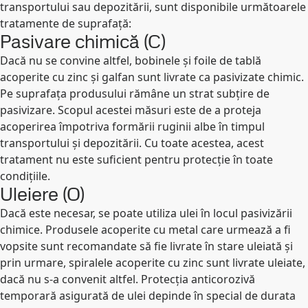
transportului sau depozitării, sunt disponibile următoarele
tratamente de suprafață:
Pasivare chimică (C)
Dacă nu se convine altfel, bobinele și foile de tablă
acoperite cu zinc și galfan sunt livrate ca pasivizate chimic.
Pe suprafața produsului rămâne un strat subțire de
pasivizare. Scopul acestei măsuri este de a proteja
acoperirea împotriva formării ruginii albe în timpul
transportului și depozitării. Cu toate acestea, acest
tratament nu este suficient pentru protecție în toate
condițiile.
Uleiere (O)
Dacă este necesar, se poate utiliza ulei în locul pasivizării
chimice. Produsele acoperite cu metal care urmează a fi
vopsite sunt recomandate să fie livrate în stare uleiată și
prin urmare, spiralele acoperite cu zinc sunt livrate uleiate,
dacă nu s-a convenit altfel. Protecția anticorozivă
temporară asigurată de ulei depinde în special de durata