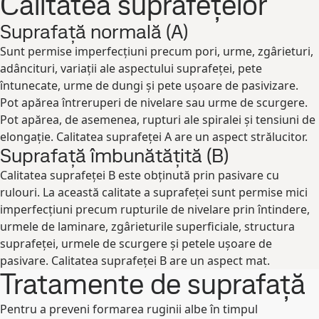
Calitatea suprafețelor
Suprafață normală (A)
Sunt permise imperfecțiuni precum pori, urme, zgârieturi,
adâncituri, variații ale aspectului suprafeței, pete
întunecate, urme de dungi și pete ușoare de pasivizare.
Pot apărea întreruperi de nivelare sau urme de scurgere.
Pot apărea, de asemenea, rupturi ale spiralei și tensiuni de
elongație. Calitatea suprafeței A are un aspect strălucitor.
Suprafață îmbunătățită (B)
Calitatea suprafeței B este obținută prin pasivare cu
rulouri. La această calitate a suprafeței sunt permise mici
imperfecțiuni precum rupturile de nivelare prin întindere,
urmele de laminare, zgârieturile superficiale, structura
suprafeței, urmele de scurgere și petele ușoare de
pasivare. Calitatea suprafeței B are un aspect mat.
Tratamente de suprafață
Pentru a preveni formarea ruginii albe în timpul