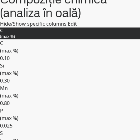
(analiza în oală)
Hide/Show specific columns
Edit
C
(max
%
)
C
(max
%
)
0.10
Si
(max
%
)
0.30
Mn
(max
%
)
0.80
P
(max
%
)
0.025
S