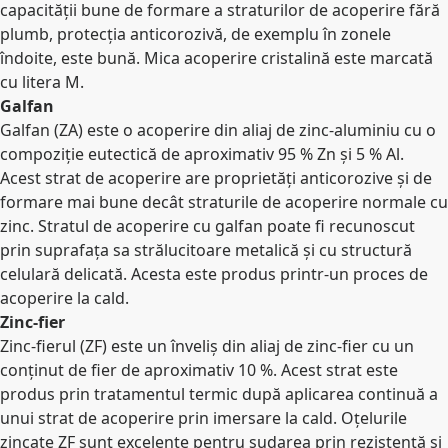
capacității bune de formare a straturilor de acoperire fără
plumb, protecția anticorozivă, de exemplu în zonele
îndoite, este bună. Mica acoperire cristalină este marcată
cu litera M.
Galfan
Galfan (ZA) este o acoperire din aliaj de zinc-aluminiu cu o
compoziție eutectică de aproximativ 95 % Zn și 5 % Al.
Acest strat de acoperire are proprietăți anticorozive și de
formare mai bune decât straturile de acoperire normale cu
zinc. Stratul de acoperire cu galfan poate fi recunoscut
prin suprafața sa strălucitoare metalică și cu structură
celulară delicată. Acesta este produs printr-un proces de
acoperire la cald.
Zinc-fier
Zinc-fierul (ZF) este un înveliș din aliaj de zinc-fier cu un
conținut de fier de aproximativ 10 %. Acest strat este
produs prin tratamentul termic după aplicarea continuă a
unui strat de acoperire prin imersare la cald. Oțelurile
zincate ZF sunt excelente pentru sudarea prin rezistență și