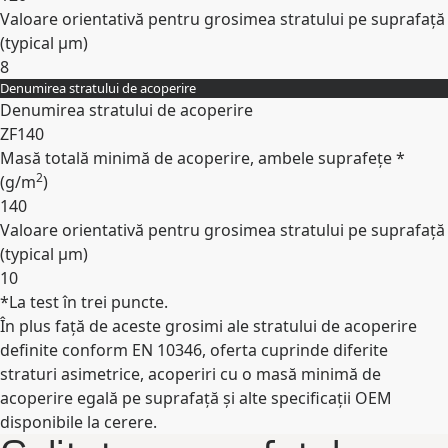
Valoare orientativă pentru grosimea stratului pe suprafață
(typical
µm
)
8
Denumirea stratului de acoperire
Expand
Denumirea stratului de acoperire
ZF140
Masă totală minimă de acoperire, ambele suprafețe *
2
(
g/m
)
140
Valoare orientativă pentru grosimea stratului pe suprafață
(typical
µm
)
10
*La test în trei puncte.
Expand
În plus față de aceste grosimi ale stratului de acoperire
definite conform EN 10346, oferta cuprinde diferite
straturi asimetrice, acoperiri cu o masă minimă de
acoperire egală pe suprafață și alte specificații OEM
disponibile la cerere.