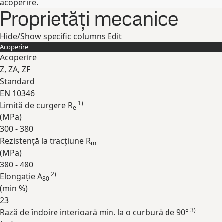
acoperire.
Proprietăți mecanice
Hide/Show specific columns
Edit
Acoperire
Acoperire
Z, ZA, ZF
Standard
EN 10346
1)
Limită de curgere R
e
(
MPa
)
300 - 380
Rezistență la tracțiune R
m
(
MPa
)
380 - 480
2)
Elongație A
80
(min
%
)
23
3)
Rază de îndoire interioară min. la o curbură de 90°