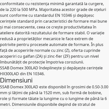
conformitate cu rezistența minimă garantată la curgere,
de la 220 la 500 MPa. Majoritatea acestor grade de oțeluri
sunt conforme cu standardul EN 10346 și depășesc
cerințele standard prin caracteristici de formare mai bune
și mai consecvente, ceea ce crește productivitatea în
ateliere datorită rezultatului de formare stabil. O variație
redusă a proprietăților mecanice le face extrem de
potrivite pentru procesele automate de formare. În plus
față de acoperirile normale cu zinc (Z), oferta cuprinde
acoperiri cu galfan (ZA) și zinc-fier (ZF) pentru un nivel
îmbunătățit de protecție împotriva coroziunii.
SSAB Domex 300LAD îndeplinește și depășește cerințele
HX300LAD din EN 10346.
Dimensiuni
SSAB Domex 300LAD este disponibil în grosimi de 0.50-3.00
mm și lățimi de până la 1520 mm, sub formă de bobine,
role și formate tăiate la lungime cu o lungime de până la 6
metri. Dimensiunile disponibile depind de stratul de