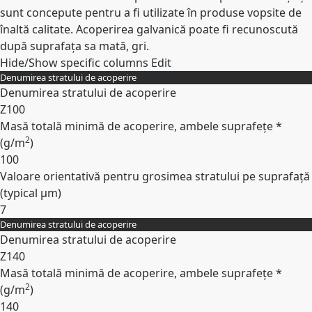
sunt concepute pentru a fi utilizate în produse vopsite de
înaltă calitate. Acoperirea galvanică poate fi recunoscută
după suprafața sa mată, gri.
Hide/Show specific columns
Edit
Denumirea stratului de acoperire
Denumirea stratului de acoperire
Z100
Masă totală minimă de acoperire, ambele suprafețe *
2
(
g/m
)
100
Valoare orientativă pentru grosimea stratului pe suprafață
(typical
µm
)
7
Denumirea stratului de acoperire
Expand
Denumirea stratului de acoperire
Z140
Masă totală minimă de acoperire, ambele suprafețe *
2
(
g/m
)
140