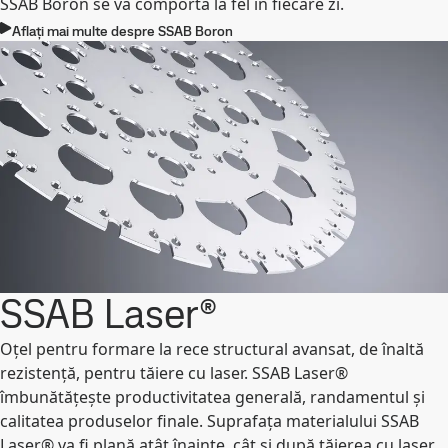
SSAB Boron se va comporta la fel în fiecare zi.
Aflați mai multe despre SSAB Boron
SSAB Laser®
Oțel pentru formare la rece structural avansat, de înaltă
rezistență, pentru tăiere cu laser. SSAB Laser®
îmbunătățește productivitatea generală, randamentul și
calitatea produselor finale. Suprafața materialului SSAB
Laser® va fi plană atât înainte, cât şi după tăierea cu laser.