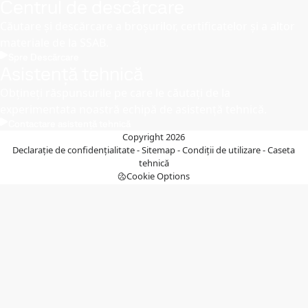
Centrul de descărcare
Căutare și descărcare a broșurilor, certificatelor și a altor
materiale de la SSAB.
Spre Descărcare
Asistență tehnică
Obțineți răspunsurile pe care le căutați de la
experimentata noastră echipă de asistență tehnică.
Contactare asistență tehnică
Copyright 2026
Declarație de confidențialitate
-
Sitemap
-
Condiții de utilizare
-
Caseta
tehnică
Cookie Options