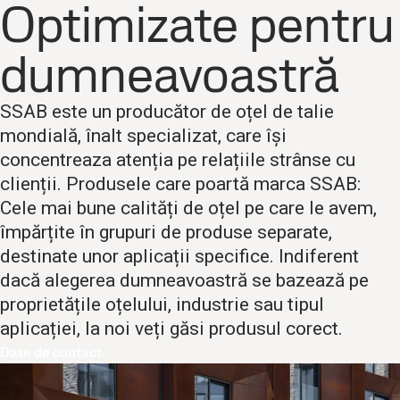
Optimizate pentru
dumneavoastră
SSAB este un producător de oțel de talie
mondială, înalt specializat, care își
concentreaza atenția pe relațiile strânse cu
clienții. Produsele care poartă marca SSAB:
Cele mai bune calități de oțel pe care le avem,
împărțite în grupuri de produse separate,
destinate unor aplicații specifice. Indiferent
dacă alegerea dumneavoastră se bazează pe
proprietățile oțelului, industrie sau tipul
aplicației, la noi veți găsi produsul corect.
Date de contact