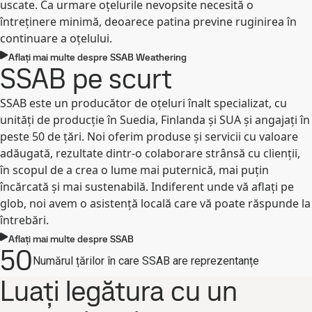
uscate. Ca urmare oțelurile nevopsite necesită o
întreținere minimă, deoarece patina previne ruginirea în
continuare a oțelului.
Aflați mai multe despre SSAB Weathering
SSAB pe scurt
SSAB este un producător de oțeluri înalt specializat, cu
unități de producție în Suedia, Finlanda şi SUA și angajați în
peste 50 de țări. Noi oferim produse şi servicii cu valoare
adăugată, rezultate dintr-o colaborare strânsă cu clienții,
în scopul de a crea o lume mai puternică, mai puțin
încărcată şi mai sustenabilă. Indiferent unde vă aflați pe
glob, noi avem o asistență locală care vă poate răspunde la
întrebări.
Aflați mai multe despre SSAB
50
Numărul țărilor în care SSAB are reprezentanțe
Luați legătura cu un