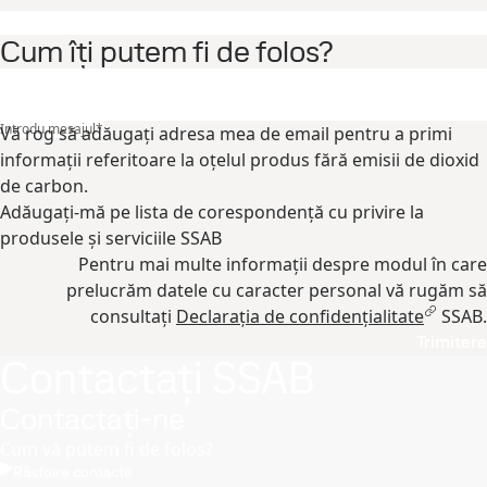
Cum îți putem fi de folos?
Introdu mesajul
*
Vă rog să adăugaţi adresa mea de email pentru a primi
informaţii referitoare la oţelul produs fără emisii de dioxid
de carbon.
Adăugați-mă pe lista de corespondență cu privire la
produsele și serviciile SSAB
Pentru mai multe informații despre modul în care
prelucrăm datele cu caracter personal vă rugăm să
consultați
Declarația de confidențialitate
SSAB.
Trimitere
Contactați SSAB
Contactați-ne
Cum vă putem fi de folos?
Răsfoire contacte