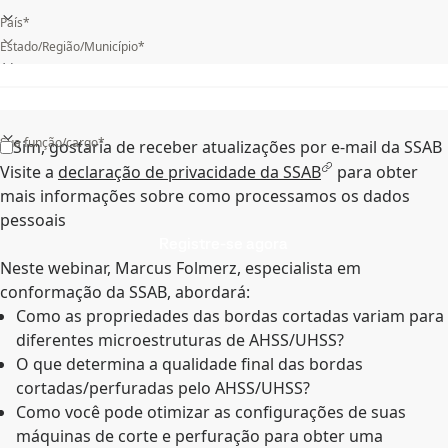
País*
Estado/Região/Município*
Qual a sua indústria?*
Sua função/cargo*
Sim, gostaria de receber atualizações por e-mail da SSAB
Visite a
declaração de privacidade da SSAB
para obter
mais informações sobre como processamos os dados
pessoais
Registre-se agora
Neste webinar, Marcus Folmerz, especialista em
conformação da SSAB, abordará:
Como as propriedades das bordas cortadas variam para
diferentes microestruturas de AHSS/UHSS?
O que determina a qualidade final das bordas
cortadas/perfuradas pelo AHSS/UHSS?
Como você pode otimizar as configurações de suas
máquinas de corte e perfuração para obter uma