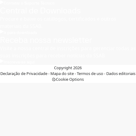
Contatar o Suporte Técnico
Central de Downloads
Procure e baixe os catálogos, certificados e outros
materiais da SSAB.
Ir para downloads
Receba nossa newsletter
Visite a nossa central de inscrições para gerenciar todas as
suas inscrições para receber notícias da SSAB
Inscreva-se aqui
Copyright 2026
Declaração de Privacidade
-
Mapa do site
-
Termos de uso
-
Dados editoriais
Cookie Options