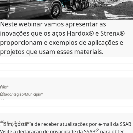
Neste webinar vamos apresentar as
inovações que os aços Hardox® e Strenx®
proporcionam e exemplos de aplicações e
projetos que usam esses materiais.
País*
Estado/Região/Município*
Qual a sua indústria?*
Sua função/cargo*
Sim, gostaria de receber atualizações por e-mail da SSAB
Visite a
declaração de privacidade da SSAB
para obter