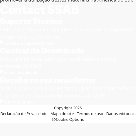
Contact SSAB
Suporte Técnico
Obtenha as respostas que precisa com a nossa experiente
equipe de suporte técnico
Contatar o Suporte Técnico
Central de Downloads
Procure e baixe os catálogos, certificados e outros
materiais da SSAB.
Ir para downloads
Receba nossa newsletter
Visite a nossa central de inscrições para gerenciar todas as
suas inscrições para receber notícias da SSAB
Inscreva-se aqui
Copyright 2026
Declaração de Privacidade
-
Mapa do site
-
Termos de uso
-
Dados editoriais
Cookie Options