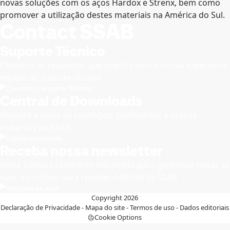
novas soluções com os aços Hardox e Strenx, bem como
promover a utilização destes materiais na América do Sul.
Contact SSAB
Suporte Técnico
Obtenha as respostas que precisa com a nossa experiente
equipe de suporte técnico
Contatar o Suporte Técnico
Central de Downloads
Procure e baixe os catálogos, certificados e outros
materiais da SSAB.
Ir para downloads
Receba nossa newsletter
Visite a nossa central de inscrições para gerenciar todas as
suas inscrições para receber notícias da SSAB
Inscreva-se aqui
Copyright 2026
Declaração de Privacidade
-
Mapa do site
-
Termos de uso
-
Dados editoriais
Cookie Options