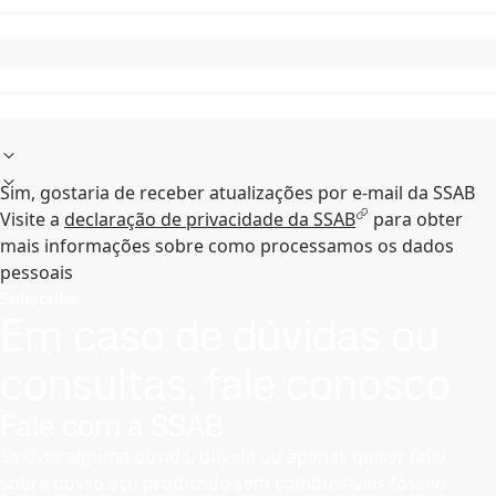
Sim, gostaria de receber atualizações por e-mail da SSAB
Visite a
declaração de privacidade da SSAB
para obter
mais informações sobre como processamos os dados
pessoais
Subscribe
Em caso de dúvidas ou
consultas, fale conosco
Fale com a SSAB
Se tiver alguma dúvida, dúvida ou apenas quiser falar
sobre nosso aço produzido sem combustíveis fósseis,