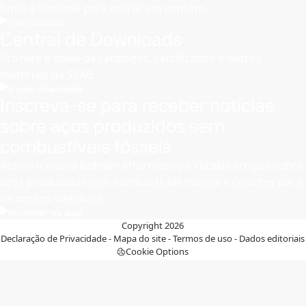
fique à vontade para entrar em contato.
Fale conosco
Central de Downloads
Procure e baixe os catálogos, certificados e outros
materiais da SSAB.
Ir para downloads
Inscreva-se para receber notícias
sobre aços produzidos sem
combustíveis fósseis
Assine o nosso boletim informativo e receba artigos sobre
aços produzidos sem combustíveis fósseis e convites para
os nossos webinars.
Inscrever-se aqui
Copyright 2026
Declaração de Privacidade
-
Mapa do site
-
Termos de uso
-
Dados editoriais
Cookie Options