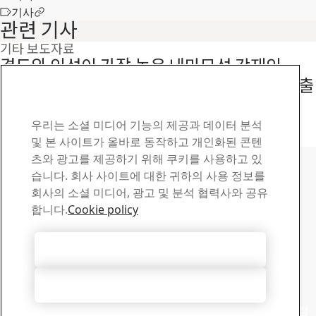
기사
관련 기사
기타 보도자료
경도와 인성이 가장 높은 내마모성 강재인
Hardox® 제품이 출시 50주년을 맞이하여 배출
가스 제로 제품으로도 공급됩니다.
16
12
Hardox
우리는 소셜 미디어 기능의 제공과 데이터 분석
스토리 전체 읽기
및 본 사이트가 올바로 동작하고 개인화된 콘텐
SSAB 연락처
츠와 광고를 제공하기 위해 쿠키를 사용하고 있
습니다. 회사 사이트에 대한 귀하의 사용 정보를
연락처
회사의 소셜 미디어, 광고 및 분석 협력사와 공유
무엇을 도와드릴까요?
합니다.
Cookie policy
연락처 검색
다운로드 센터
모든 쿠키 허용
SSAB 브로셔와 인증서, 기타 자료 검색 및 다운로드
다운로드로 이동
모두 거부
뉴스레터 신청
구독 센터에 방문하셔서 신청하신 모든 SSAB 뉴스레터 구독 정