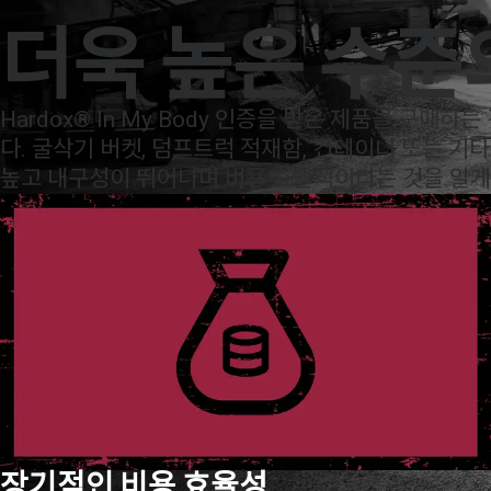
연락처
SSAB
한국어
Search
브랜드 & 제품
Hardox
Hardox Memberships
Hardo
더욱 높은 수준
브랜드 & 제품
화석연료 사용 제로 강재
기술 지원
MySSAB
Hardox® In My Body 인증을 받은 제품을 구매
다. 굴삭기 버켓, 덤프트럭 적재함, 컨테이너 또는 기
높고 내구성이 뛰어나며 비용 효율적이라는 것을 알게
장기적인 비용 효율성