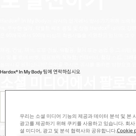
로 발전하기
®
Hardox
In My Body는 각자의 업계에서 앞서 가기위해 노력하
®
며, 우수한 설계, 탁월한 제조 품질 및 정품 Hardox
내마모 강판
은 60개국에서 500개 이상의 회원사들을 지원하고 있으며 그 
채광, 건설, 채석, 도로 건설, 재활용, 철거 또는 농업 등 그 어
기 및 휠 로더 버켓, 덤프트럭 적재함, 컨테이너, 철강 스킵, 그
높이시길 원하십니까? 연락을 주시면 귀사를 올바른 방향으로 
Hardox® In My Body 팀에 연락하십시오
소셜 미디어에서 팔로
우리는 소셜 미디어 기능의 제공과 데이터 분석 및 본
광고를 제공하기 위해 쿠키를 사용하고 있습니다. 회사
#hardoxinmybody를 태그하여 당사 갤러
셜 미디어, 광고 및 분석 협력사와 공유합니다.
Cookie p