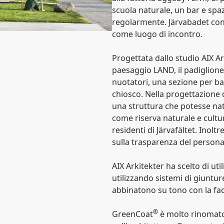
scuola naturale, un bar e spaz
regolarmente. Järvabadet cont
come luogo di incontro.
Progettata dallo studio AIX Ar
paesaggio LAND, il padiglione
nuotatori, una sezione per bamb
chiosco. Nella progettazione d
una struttura che potesse natu
come riserva naturale e cultur
residenti di Järvafältet. Inoltr
sulla trasparenza del personal
AIX Arkitekter ha scelto di uti
utilizzando sistemi di giunture
abbinatono su tono con la fac
®
GreenCoat
è molto rinomato p