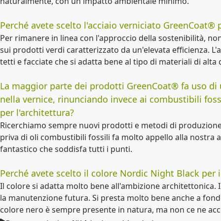
naturalmente, con un impatto ambientale minimo.
Perché avete scelto l'acciaio verniciato GreenCoat® pe
Per rimanere in linea con l'approccio della sostenibilità, n
sui prodotti verdi caratterizzato da un'elevata efficienza. L
tetti e facciate che si adatta bene al tipo di materiali di alta 
La maggior parte dei prodotti GreenCoat® fa uso di 
nella vernice, rinunciando invece ai combustibili fos
per l'architettura?
Ricerchiamo sempre nuovi prodotti e metodi di produzione p
priva di oli combustibili fossili fa molto appello alla nos
fantastico che soddisfa tutti i punti.
Perché avete scelto il colore Nordic Night Black per i
Il colore si adatta molto bene all'ambizione architettonica. 
la manutenzione futura. Si presta molto bene anche a fondere
colore nero è sempre presente in natura, ma non ce ne ac