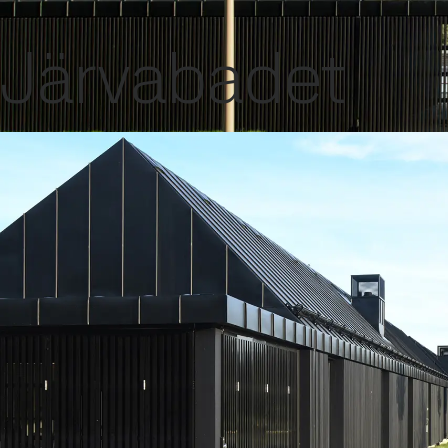
Contattaci
SSAB
Italia
Sea
Marchi e prodotti
GreenCoat
Architettura pluripre
Marchi e prodotti
Acciaio fossil-free
Assistenza tecnica
MyS
Järvabadet