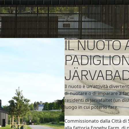
rch
miata
SAB
IL NUOTO 
PADIGLION
JÄRVABA
Il nuoto è un'attività diverten
di nuotare o di imparare a farl
residenti di Järvafältet (un d
luogo in cui poterlo fare.
Commissionato dalla Città di S
alla fattoria Eggeby Farm, di 