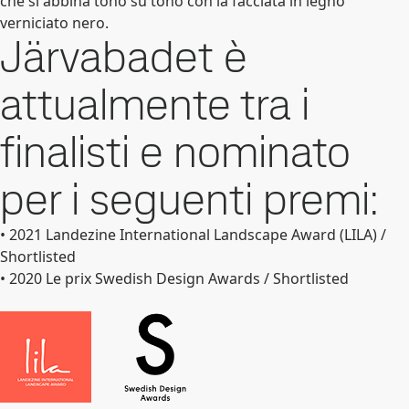
che si abbina tono su tono con la facciata in legno
verniciato nero.
Järvabadet è
attualmente tra i
finalisti e nominato
per i seguenti premi:
• 2021 Landezine International Landscape Award (LILA) /
Shortlisted
• 2020 Le prix Swedish Design Awards / Shortlisted