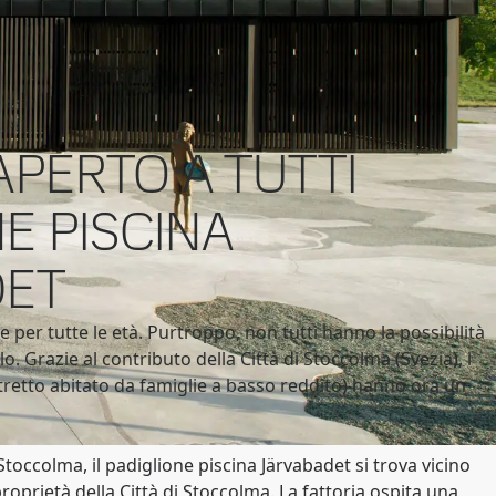
APERTO A TUTTI
E PISCINA
DET
te per tutte le età. Purtroppo, non tutti hanno la possibilità
o. Grazie al contributo della Città di Stoccolma (Svezia), i
istretto abitato da famiglie a basso reddito) hanno ora un
toccolma, il padiglione piscina Järvabadet si trova vicino
proprietà della Città di Stoccolma. La fattoria ospita una