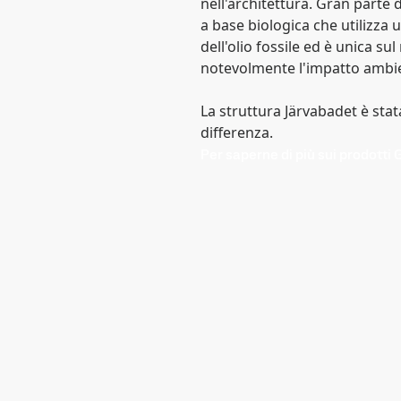
nell'architettura. Gran parte
a base biologica che utilizza 
dell'olio fossile ed è unica s
notevolmente l'impatto ambie
La struttura Järvabadet è stata
differenza.
Per saperne di più sui prodott