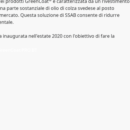
 dei prodotti GreenCoat
è caratterizzata da un rivestimento
una parte sostanziale di olio di colza svedese al posto
ul mercato. Questa soluzione di SSAB consente di ridurre
ntale.
 inaugurata nell'estate 2020 con l'obiettivo di fare la
i GreenCoat PRO BT