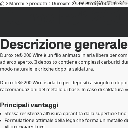
Contattaci
SSAB
Italia
Sea
Marchi e prodotti
Duroxite
Offerta di prodotti e sc
Duroxite® 200
Marchi e prodotti
Acciaio fossil-free
Assistenza tecnica
MyS
Descrizione generale
Duroxite® 200 Wire è un filo animato in aria libera per com
ad arco aperto. Il deposito contiene complessi carburici dur
modo naturale le cricche dopo la saldatura.
Duroxite® 200 Wire è adatto per depositi a singolo o doppio
raccomandazioni del metallo di base. In caso di saldatura ver
Principali vantaggi
Stessa resistenza all'usura garantita dalla superficie fino
Formulazione ottimale della lega che forma un metallo du
all'usura e agli urti.