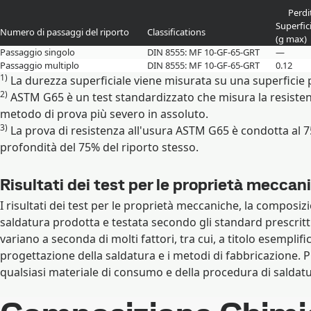
Perdi
Superfic
Numero di passaggi del riporto
Classifications
(g max)
Passaggio singolo
DIN 8555: MF 10-GF-65-GRT
—
Passaggio multiplo
DIN 8555: MF 10-GF-65-GRT
0.12
1)
La durezza superficiale viene misurata su una superficie pi
2)
ASTM G65 è un test standardizzato che misura la resiste
metodo di prova più severo in assoluto.
3)
La prova di resistenza all'usura ASTM G65 è condotta al 75
profondità del 75% del riporto stesso.
Risultati dei test per le proprietà meccan
I risultati dei test per le proprietà meccaniche, la composiz
saldatura prodotta e testata secondo gli standard prescritti 
variano a seconda di molti fattori, tra cui, a titolo esempli
progettazione della saldatura e i metodi di fabbricazione. Pr
qualsiasi materiale di consumo e della procedura di saldatu