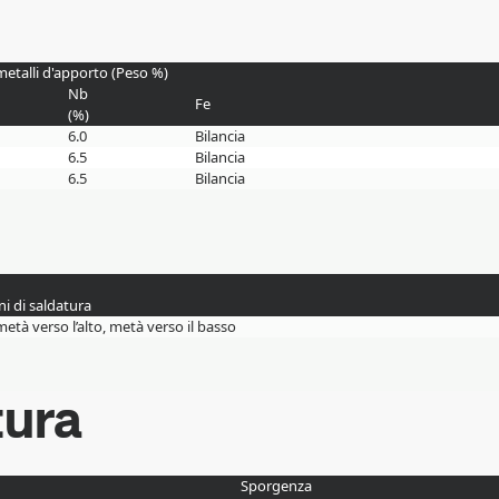
metalli d'apporto (Peso %)
Nb
Fe
(
%
)
6.0
Bilancia
6.5
Bilancia
6.5
Bilancia
ni di saldatura
metà verso l’alto, metà verso il basso
tura
Sporgenza