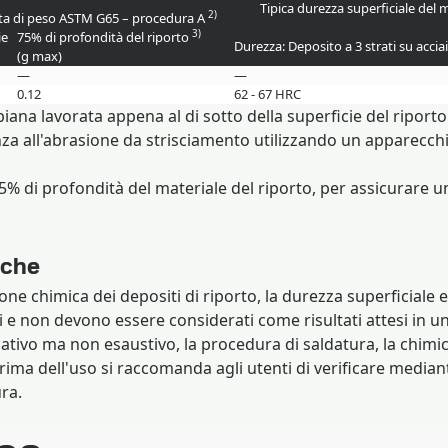
Tipica durezza superficiale del 
2)
ta di peso ASTM G65 – procedura A
3)
ie
75% di profondità del riporto
Durezza: Deposito a 3 strati su accia
(g max)
—
—
0.12
62 - 67 HRC
ana lavorata appena al di sotto della superficie del riporto
nza all'abrasione da strisciamento utilizzando un apparecc
% di profondità del materiale del riporto, per assicurare un
iche
ione chimica dei depositi di riporto, la durezza superficiale
e non devono essere considerati come risultati attesi in una 
ficativo ma non esaustivo, la procedura di saldatura, la chimi
ima dell'uso si raccomanda agli utenti di verificare mediante 
ra.