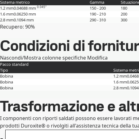
Sistema metrico
Gamma
Situazion
0.045"
1.2 mm
0.04688 mm
150 - 200
180
1.6 mm
0.06250 mm
190 - 210
200
2.8 mm
0.1094 mm
290 - 310
300
Recupero: 90%
Condizioni di fornitu
Nascondi/Mostra colonne specifiche
Modifica
Pacco standard
Tipo
Sistema metr
Bobina
1.2 mm
0.046
Bobina
1.6 mm
0.062
Bobina
2.8 mm
0.109
Trasformazione e alt
I componenti con riporti saldati possono essere lavorati m
prodotti Duroxite® o rivolgiti all'assistenza tecnica della tu