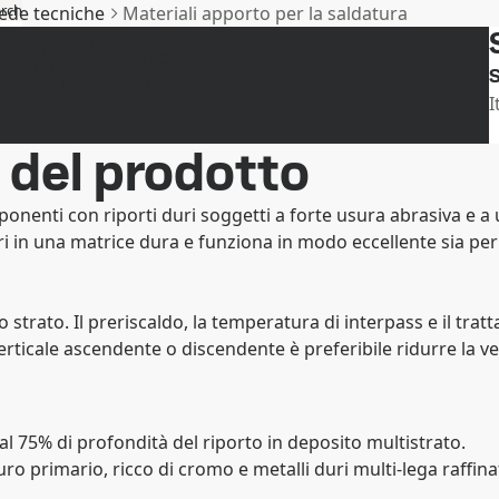
rch
hede tecniche
Materiali apporto per la saldatura
 Wire
SAB
S
I
 del prodotto
ponenti con riporti duri soggetti a forte usura abrasiva e a
i in una matrice dura e funziona in modo eccellente sia per 
 strato. Il preriscaldo, la temperatura di interpass e il tr
ticale ascendente o discendente è preferibile ridurre la velo
 al 75% di profondità del riporto in deposito multistrato.
ro primario, ricco di cromo e metalli duri multi-lega raffi