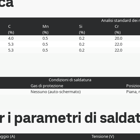
ca
Analisi standard dei 
C
Mn
Si
Cr
(
%
)
(
%
)
(
%
)
(
%
)
4.0
0.5
0.2
20.0
5.3
0.5
0.2
22.0
5.3
0.5
0.2
22.0
Condizioni di saldatura
Gas di protezione
Posizio
Nessuno (auto-schermato)
Piana, 
i parametri di salda
ggio (A)
Tensione (V)