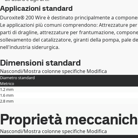
Applicazioni standard
Duroxite® 200 Wire è destinato principalmente a componenti 
Le applicazioni più comuni comprendono: Attrezzature per il 
parti di dragline, attrezzature per frantumazione, componen
sollevamento del catalizzatore, giranti della pompa, pale de
nell'industria siderurgica.
Dimensioni standard
Nascondi/Mostra colonne specifiche
Modifica
Diametro standard
Metrico
1.2 mm
1.6 mm
2.8 mm
Proprietà meccanic
Nascondi/Mostra colonne specifiche
Modifica