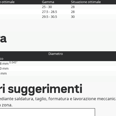
e ottimale
Gamma
Situazione ottimale
25 - 30
28
27.5 - 28.5
28
29.5 - 30.5
30
ra
Diametro
ico
0.045"
88 mm
50 mm
4 mm
ri suggerimenti
ediante saldatura, taglio, formatura e lavorazione meccanic
a zona.