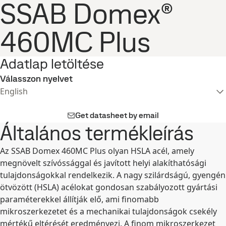
SSAB Domex®
460MC Plus
Adatlap letöltése
Válasszon nyelvet
English
Get datasheet by email
Általános termékleírás
Az SSAB Domex 460MC Plus olyan HSLA acél, amely
megnövelt szívóssággal és javított helyi alakíthatósági
tulajdonságokkal rendelkezik. A nagy szilárdságú, gyengén
ötvözött (HSLA) acélokat gondosan szabályozott gyártási
paraméterekkel állítják elő, ami finomabb
mikroszerkezetet és a mechanikai tulajdonságok csekély
mértékű eltérését eredményezi. A finom mikroszerkezet