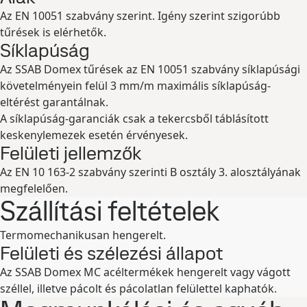
Az EN 10051 szabvány szerint. Igény szerint szigorúbb
tűrések is elérhetők.
Síklapúság
Az SSAB Domex tűrések az EN 10051 szabvány síklapúsági
követelményein felül 3 mm/m maximális síklapúság-
eltérést garantálnak.
A síklapúság-garanciák csak a tekercsből táblásított
keskenylemezek esetén érvényesek.
Felületi jellemzők
Az EN 10 163-2 szabvány szerinti B osztály 3. alosztályának
megfelelően.
Szállítási feltételek
Termomechanikusan hengerelt.
Felületi és szélezési állapot
Az SSAB Domex MC acéltermékek hengerelt vagy vágott
széllel, illetve pácolt és pácolatlan felülettel kaphatók.