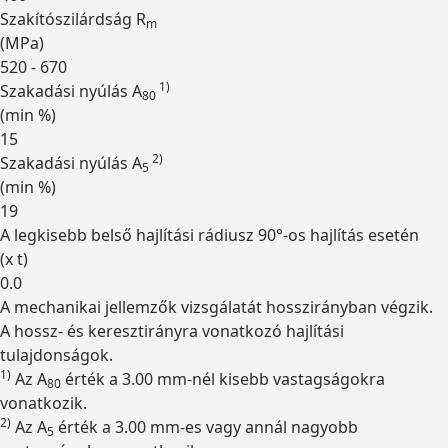
Szakítószilárdság R
m
(
MPa
)
520 - 670
1)
Szakadási nyúlás A
80
(min
%
)
15
2)
Szakadási nyúlás A
5
(min
%
)
19
A legkisebb belső hajlítási rádiusz 90°-os hajlítás esetén
(
x t
)
0.0
A mechanikai jellemzők vizsgálatát hosszirányban végzik.
Kibontás
A hossz- és keresztirányra vonatkozó hajlítási
tulajdonságok.
1)
Az A
érték a 3.00 mm-nél kisebb vastagságokra
80
vonatkozik.
2)
Az A
érték a 3.00 mm-es vagy annál nagyobb
5