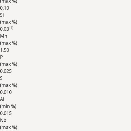
(max
%
)
0.10
Si
(max
%
)
1)
0.03
Mn
(max
%
)
1.50
P
(max
%
)
0.025
S
(max
%
)
0.010
Al
(min
%
)
0.015
Nb
(max
%
)