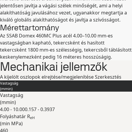
jelentősen javítja a vágási szélek minőségét, ami a helyi
alakíthatóság javulásához vezet, ugyanakkor megtartja a
kiváló globális alakíthatóságot és javítja a szívósságot.
Mérettartomány
Az SSAB Domex 460MC Plus acél 4.00–10.00 mm-es
vastagságban kapható, tekercsként és hasított
tekercsként 1800 mm-es szélességig, tekercsből táblásított
keskenylemezként pedig 16 méteres hosszúságig.
Mechanikai jellemzők
A kijelölt oszlopok elrejtése/megjelenítése
Szerkesztés
Vastagság
(
mm
in
)
Vastagság
(
mm
in
)
4.00 - 10.00
0.157 - 0.3937
Folyáshatár R
eH
(min
MPa
)
460