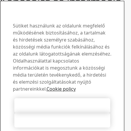
Kapcsolat és információ
www.ssab.com/contact
SSAB Domex kapcsolattartó
Kérdéseivel és kéréseivel
Sütiket használunk az oldalunk megfelelő
működésének biztosításához, a tartalmak
keressen bennünket
és hirdetések személyre szabásához,
közösségi média funkciók felkínálásához és
Letöltési központ
az oldalunk látogatottságának elemzéséhez.
Oldalhasználattal kapcsolatos
Keressen és töltsön le SSAB prospektusokat,
információkat is megosztunk a közösségi
tanúsítványokat és egyéb anyagokat.
média területén tevékenykedő, a hirdetési
Letöltések megtekintése
Értékesítés
és elemzési szolgáltatásokat nyújtó
partnereinkkel.
Cookie policy
Lépjen kapcsolatba az értékesítési tanácsadással az
értékesítéssel és a termékekkel kapcsolatos
információkért
Összes süti elfogadása
Kapcsolatfelvétel az értékesítéssel
Műszaki támogatás
Összes elutasítása
Kapjon választ kérdéseire tapasztalt műszaki támogató