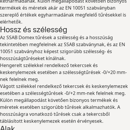
kétharmadának. Külön megállapodást követően bizonyos
termékek és méretek akár az EN 10051 szabványban
szereplő értékek egyharmadának megfelelő tűrésekkel is
elérhetők.
Hossz és szélesség
Az SSAB Domex tűrések a szélesség és a hosszúság
tekintetében megfelelnek az SSAB szabványnak, és az EN
10051 szabványhoz képest szigorúbb szélesség- és
hosszúságtűréseket kínálnak.
Hengerelt szélekkel rendelkező tekercsek és
keskenylemezek esetében a szélességtűrések -0/+20 mm-
nek felelnek meg.
Vágott szélekkel rendelkező tekercsek és keskenylemezek
esetében a szélességtűrések -0/+2 mm-nek felelnek meg.
Külön megállapodást követően bizonyos termékek és
méretek esetében szigorúbb tűrések alkalmazhatók. A
hosszúságra vonatkozó tűrések csak a tekercsből
táblásított keskenylemezek esetén érvényesek.
Alak