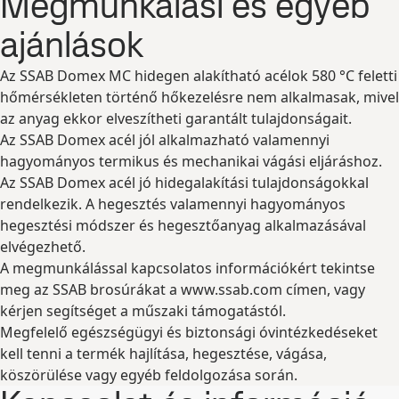
Megmunkálási és egyéb
ajánlások
Az SSAB Domex MC hidegen alakítható acélok 580 °C feletti
hőmérsékleten történő hőkezelésre nem alkalmasak, mivel
az anyag ekkor elveszítheti garantált tulajdonságait.
Az SSAB Domex acél jól alkalmazható valamennyi
hagyományos termikus és mechanikai vágási eljáráshoz.
Az SSAB Domex acél jó hidegalakítási tulajdonságokkal
rendelkezik. A hegesztés valamennyi hagyományos
hegesztési módszer és hegesztőanyag alkalmazásával
elvégezhető.
A megmunkálással kapcsolatos információkért tekintse
meg az SSAB brosúrákat a www.ssab.com címen, vagy
kérjen segítséget a műszaki támogatástól.
Megfelelő egészségügyi és biztonsági óvintézkedéseket
kell tenni a termék hajlítása, hegesztése, vágása,
köszörülése vagy egyéb feldolgozása során.