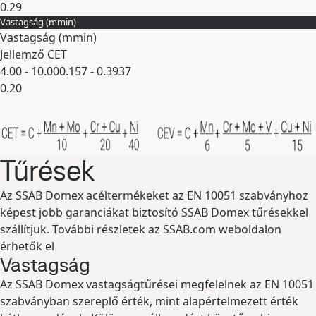
0.29
Vastagság (
mm
in
)
Kibontás
Vastagság (
mm
in
)
Jellemző CET
4.00 - 10.00
0.157 - 0.3937
0.20
Kibontás
Tűrések
Az SSAB Domex acéltermékeket az EN 10051 szabványhoz
képest jobb garanciákat biztosító SSAB Domex tűrésekkel
szállítjuk. További részletek az SSAB.com weboldalon
érhetők el
Vastagság
Az SSAB Domex vastagságtűrései megfelelnek az EN 10051
szabványban szereplő érték, mint alapértelmezett érték