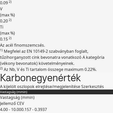
2)
0.09
V
(max
%
)
2)
0.20
Ti
(max
%
)
2)
0.15
Az acél finomszemcsés.
Kibontás
1)
Megfelel az EN 10149-2 szabványban foglalt,
tűzihorganyzott cink bevonatra vonatkozó A kategória
(vékony bevonatok) követelményeinek.
2)
Az Nb, V és Ti tartalom összege maximum 0.22%.
Karbonegyenérték
A kijelölt oszlopok elrejtése/megjelenítése
Szerkesztés
Vastagság (
mm
in
)
Vastagság (
mm
in
)
Jellemző CEV
4.00 - 10.00
0.157 - 0.3937