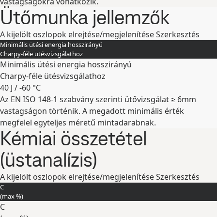
vastagságokra vonatkozik.
Ütőmunka jellemzők
A kijelölt oszlopok elrejtése/megjelenítése
Szerkesztés
Minimális ütési energia hosszirányú
Charpy-féle ütésvizsgálathoz
Minimális ütési energia hosszirányú
Charpy-féle ütésvizsgálathoz
40 J / -60 °C
Az EN ISO 148-1 szabvány szerinti ütővizsgálat ≥ 6mm
Kibontás
vastagságon történik. A megadott minimális érték
megfelel egyteljes méretű mintadarabnak.
Kémiai összetétel
(üstanalízis)
A kijelölt oszlopok elrejtése/megjelenítése
Szerkesztés
C
(max
%
)
C