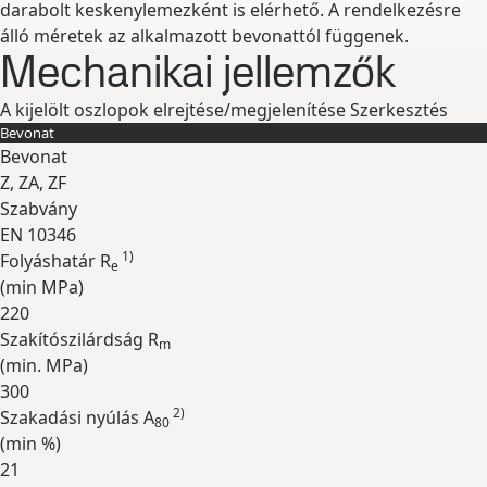
darabolt keskenylemezként is elérhető. A rendelkezésre
álló méretek az alkalmazott bevonattól függenek.
Mechanikai jellemzők
A kijelölt oszlopok elrejtése/megjelenítése
Szerkesztés
Bevonat
Bevonat
Z, ZA, ZF
Szabvány
EN 10346
1)
Folyáshatár R
e
(min
MPa
)
220
Szakítószilárdság R
m
(min.
MPa
)
300
2)
Szakadási nyúlás A
80
(min
%
)
21