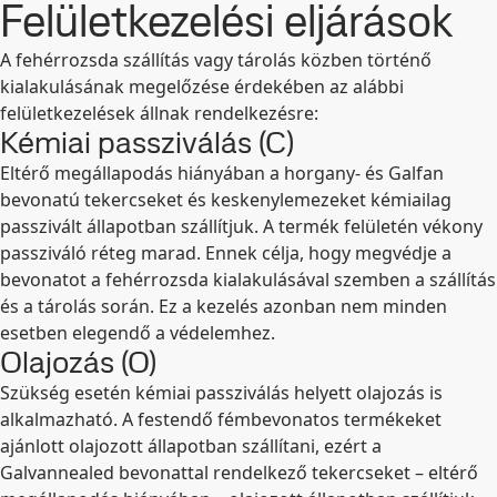
Felületkezelési eljárások
A fehérrozsda szállítás vagy tárolás közben történő
kialakulásának megelőzése érdekében az alábbi
felületkezelések állnak rendelkezésre:
Kémiai passziválás (C)
Eltérő megállapodás hiányában a horgany- és Galfan
bevonatú tekercseket és keskenylemezeket kémiailag
passzivált állapotban szállítjuk. A termék felületén vékony
passziváló réteg marad. Ennek célja, hogy megvédje a
bevonatot a fehérrozsda kialakulásával szemben a szállítás
és a tárolás során. Ez a kezelés azonban nem minden
esetben elegendő a védelemhez.
Olajozás (O)
Szükség esetén kémiai passziválás helyett olajozás is
alkalmazható. A festendő fémbevonatos termékeket
ajánlott olajozott állapotban szállítani, ezért a
Galvannealed bevonattal rendelkező tekercseket – eltérő