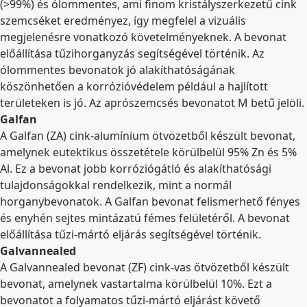
(>99%) és ólommentes, ami finom kristályszerkezetű cink
szemcséket eredményez, így megfelel a vizuális
megjelenésre vonatkozó követelményeknek. A bevonat
előállítása tűzihorganyzás segítségével történik. Az
ólommentes bevonatok jó alakíthatóságának
köszönhetően a korrózióvédelem például a hajlított
területeken is jó. Az aprószemcsés bevonatot M betű jelöli.
Galfan
A Galfan (ZA) cink-alumínium ötvözetből készült bevonat,
amelynek eutektikus összetétele körülbelül 95% Zn és 5%
Al. Ez a bevonat jobb korróziógátló és alakíthatósági
tulajdonságokkal rendelkezik, mint a normál
horganybevonatok. A Galfan bevonat felismerhető fényes
és enyhén sejtes mintázatú fémes felületéről. A bevonat
előállítása tűzi-mártó eljárás segítségével történik.
Galvannealed
A Galvannealed bevonat (ZF) cink-vas ötvözetből készült
bevonat, amelynek vastartalma körülbelül 10%. Ezt a
bevonatot a folyamatos tűzi-mártó eljárást követő