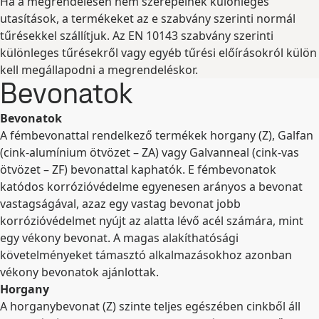
Ha a megrendelésen nem szerepelnek különleges
utasítások, a termékeket az e szabvány szerinti normál
tűrésekkel szállítjuk. Az EN 10143 szabvány szerinti
különleges tűrésekről vagy egyéb tűrési előírásokról külön
kell megállapodni a megrendeléskor.
Bevonatok
Bevonatok
A fémbevonattal rendelkező termékek horgany (Z), Galfan
(cink-alumínium ötvözet – ZA) vagy Galvanneal (cink-vas
ötvözet – ZF) bevonattal kaphatók. E fémbevonatok
katódos korrózióvédelme egyenesen arányos a bevonat
vastagságával, azaz egy vastag bevonat jobb
korrózióvédelmet nyújt az alatta lévő acél számára, mint
egy vékony bevonat. A magas alakíthatósági
követelményeket támasztó alkalmazásokhoz azonban
vékony bevonatok ajánlottak.
Horgany
A horganybevonat (Z) szinte teljes egészében cinkből áll