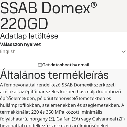
SSAB Domex®
220GD
Adatlap letöltése
Válasszon nyelvet
English
Get datasheet by email
Általános termékleírás
A fémbevonattal rendelkező SSAB Domex® szerkezeti
acélokat az építőipar széles körben használja különböző
építőelemekben, például teherviselő lemezekben és
hullámprofilokban, szelemenekben és szeglemezekben. A
termékkínálat 220 és 350 MPa közötti minimális
folyáshatárú, horgany (Z), Galfan (ZA) vagy Galvanneal (ZF)
bevonattal rendelkező szerkezeti acélminőségeket