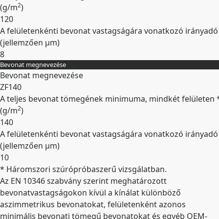
2
(
g/m
)
120
A felületenkénti bevonat vastagságára vonatkozó irányadó
(jellemzően
µm
)
8
Bevonat megnevezése
Kibontás
Bevonat megnevezése
ZF140
A teljes bevonat tömegének minimuma, mindkét felületen 
2
(
g/m
)
140
A felületenkénti bevonat vastagságára vonatkozó irányadó
(jellemzően
µm
)
10
* Háromszori szúrópróbaszerű vizsgálatban.
Kibontás
Az EN 10346 szabvány szerint meghatározott
bevonatvastagságokon kívül a kínálat különböző
aszimmetrikus bevonatokat, felületenként azonos
minimális bevonati tömegű bevonatokat és egyéb OEM-