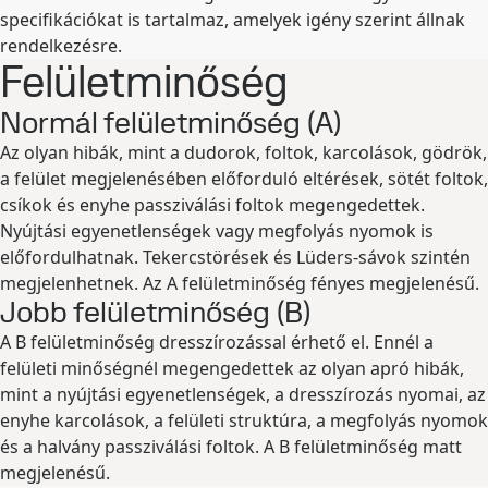
specifikációkat is tartalmaz, amelyek igény szerint állnak
rendelkezésre.
Felületminőség
Normál felületminőség (A)
Az olyan hibák, mint a dudorok, foltok, karcolások, gödrök,
a felület megjelenésében előforduló eltérések, sötét foltok,
csíkok és enyhe passziválási foltok megengedettek.
Nyújtási egyenetlenségek vagy megfolyás nyomok is
előfordulhatnak. Tekercstörések és Lüders-sávok szintén
megjelenhetnek. Az A felületminőség fényes megjelenésű.
Jobb felületminőség (B)
A B felületminőség dresszírozással érhető el. Ennél a
felületi minőségnél megengedettek az olyan apró hibák,
mint a nyújtási egyenetlenségek, a dresszírozás nyomai, az
enyhe karcolások, a felületi struktúra, a megfolyás nyomok
és a halvány passziválási foltok. A B felületminőség matt
megjelenésű.