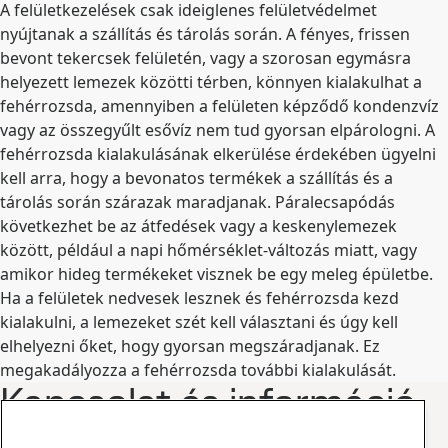
A felületkezelések csak ideiglenes felületvédelmet
nyújtanak a szállítás és tárolás során. A fényes, frissen
bevont tekercsek felületén, vagy a szorosan egymásra
helyezett lemezek közötti térben, könnyen kialakulhat a
fehérrozsda, amennyiben a felületen képződő kondenzvíz
vagy az összegyűlt esővíz nem tud gyorsan elpárologni. A
fehérrozsda kialakulásának elkerülése érdekében ügyelni
kell arra, hogy a bevonatos termékek a szállítás és a
tárolás során szárazak maradjanak. Páralecsapódás
következhet be az átfedések vagy a keskenylemezek
között, például a napi hőmérséklet-változás miatt, vagy
amikor hideg termékeket visznek be egy meleg épületbe.
Ha a felületek nedvesek lesznek és fehérrozsda kezd
kialakulni, a lemezeket szét kell választani és úgy kell
elhelyezni őket, hogy gyorsan megszáradjanak. Ez
megakadályozza a fehérrozsda további kialakulását.
Kapcsolat és információ
www.ssab.com/contact