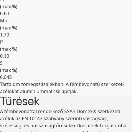
(max
%
)
0.60
Mn
(max
%
)
1.70
P
(max
%
)
0.10
S
(max
%
)
0.045
Tartalom tömegszázalékban. A fémbevonatú szerkezeti
Kibontás
acélokat alumíniummal csillapítják.
Tűrések
A fémbevonattal rendelkező SSAB Domex® szerkezeti
acélok az EN 10143 szabvány szerinti vastagság-,
szélesség- és hosszúságtűrésekkel kerülnek forgalomba.