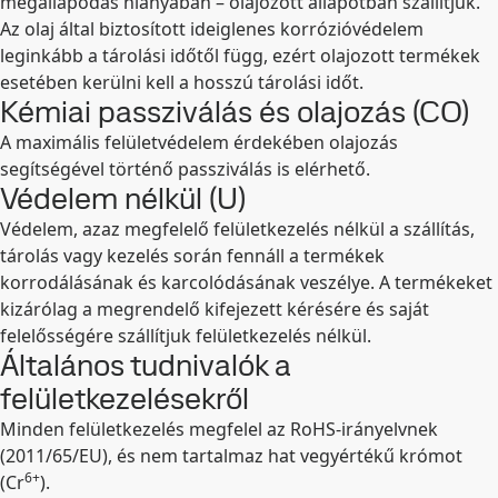
megállapodás hiányában – olajozott állapotban szállítjuk.
Az olaj által biztosított ideiglenes korrózióvédelem
leginkább a tárolási időtől függ, ezért olajozott termékek
esetében kerülni kell a hosszú tárolási időt.
Kémiai passziválás és olajozás (CO)
A maximális felületvédelem érdekében olajozás
segítségével történő passziválás is elérhető.
Védelem nélkül (U)
Védelem, azaz megfelelő felületkezelés nélkül a szállítás,
tárolás vagy kezelés során fennáll a termékek
korrodálásának és karcolódásának veszélye. A termékeket
kizárólag a megrendelő kifejezett kérésére és saját
felelősségére szállítjuk felületkezelés nélkül.
Általános tudnivalók a
felületkezelésekről
Minden felületkezelés megfelel az RoHS-irányelvnek
(2011/65/EU), és nem tartalmaz hat vegyértékű krómot
6+
(Cr
).