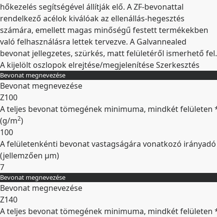
hőkezelés segítségével állítják elő. A ZF-bevonattal
rendelkező acélok kiválóak az ellenállás-hegesztés
számára, emellett magas minőségű festett termékekben
való felhasználásra lettek tervezve. A Galvannealed
bevonat jellegzetes, szürkés, matt felületéről ismerhető fel.
A kijelölt oszlopok elrejtése/megjelenítése
Szerkesztés
Bevonat megnevezése
Bevonat megnevezése
Z100
A teljes bevonat tömegének minimuma, mindkét felületen 
2
(
g/m
)
100
A felületenkénti bevonat vastagságára vonatkozó irányadó
(jellemzően
µm
)
7
Bevonat megnevezése
Kibontás
Bevonat megnevezése
Z140
A teljes bevonat tömegének minimuma, mindkét felületen 