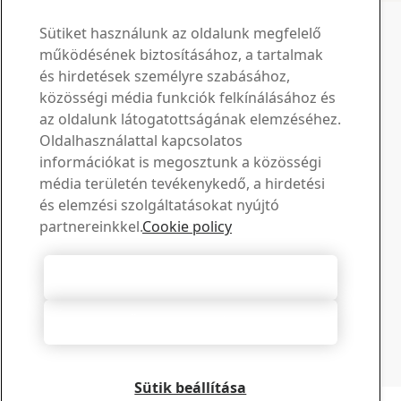
SSAB Domex kapcsolattartó
Kérdéseivel és kéréseivel
Sütiket használunk az oldalunk megfelelő
működésének biztosításához, a tartalmak
keressen bennünket
és hirdetések személyre szabásához,
közösségi média funkciók felkínálásához és
Letöltési központ
az oldalunk látogatottságának elemzéséhez.
Oldalhasználattal kapcsolatos
Keressen és töltsön le SSAB prospektusokat,
információkat is megosztunk a közösségi
tanúsítványokat és egyéb anyagokat.
média területén tevékenykedő, a hirdetési
Letöltések megtekintése
Értékesítés
és elemzési szolgáltatásokat nyújtó
partnereinkkel.
Cookie policy
Lépjen kapcsolatba az értékesítési tanácsadással az
értékesítéssel és a termékekkel kapcsolatos
információkért
Összes süti elfogadása
Kapcsolatfelvétel az értékesítéssel
Műszaki támogatás
Összes elutasítása
Kapjon választ kérdéseire tapasztalt műszaki támogató
csapatunktól
Lépjen kapcsolatba a műszaki támogatással
Sütik beállítása
Copyright 2026