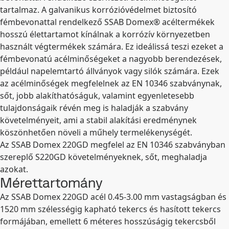
tartalmaz. A galvanikus korrózióvédelmet biztosító
fémbevonattal rendelkező SSAB Domex® acéltermékek
hosszú élettartamot kínálnak a korrózív környezetben
használt végtermékek számára. Ez ideálissá teszi ezeket a
fémbevonatú acélminőségeket a nagyobb berendezések,
például napelemtartó állványok vagy silók számára. Ezek
az acélminőségek megfelelnek az EN 10346 szabványnak,
sőt, jobb alakíthatóságuk, valamint egyenletesebb
tulajdonságaik révén meg is haladják a szabvány
követelményeit, ami a stabil alakítási eredménynek
köszönhetően növeli a műhely termelékenységét.
Az SSAB Domex 220GD megfelel az EN 10346 szabványban
szereplő S220GD követelményeknek, sőt, meghaladja
azokat.
Mérettartomány
Az SSAB Domex 220GD acél 0.45-3.00 mm vastagságban és
1520 mm szélességig kapható tekercs és hasított tekercs
formájában, emellett 6 méteres hosszúságig tekercsből