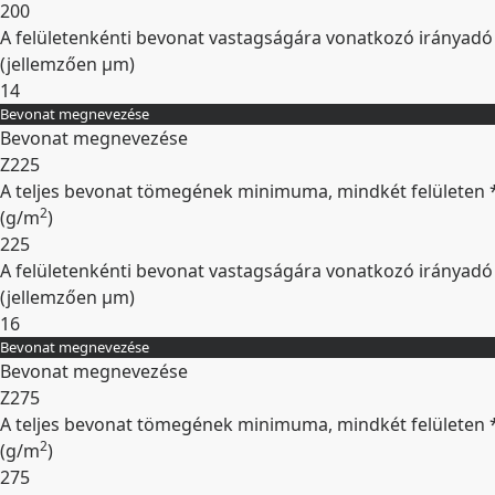
200
A felületenkénti bevonat vastagságára vonatkozó irányadó
(jellemzően
µm
)
14
Bevonat megnevezése
Kibontás
Bevonat megnevezése
Z225
A teljes bevonat tömegének minimuma, mindkét felületen 
2
(
g/m
)
225
A felületenkénti bevonat vastagságára vonatkozó irányadó
(jellemzően
µm
)
16
Bevonat megnevezése
Kibontás
Bevonat megnevezése
Z275
A teljes bevonat tömegének minimuma, mindkét felületen 
2
(
g/m
)
275