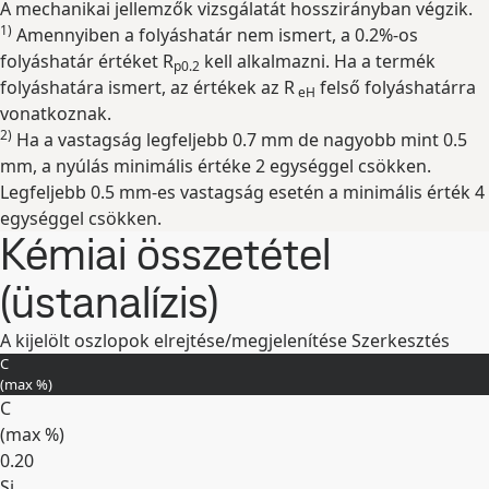
A mechanikai jellemzők vizsgálatát hosszirányban végzik.
Kibontás
1)
Amennyiben a folyáshatár nem ismert, a 0.2%-os
folyáshatár értéket R
kell alkalmazni. Ha a termék
p0.2
folyáshatára ismert, az értékek az R
felső folyáshatárra
eH
vonatkoznak.
2)
Ha a vastagság legfeljebb 0.7 mm de nagyobb mint 0.5
mm, a nyúlás minimális értéke 2 egységgel csökken.
Legfeljebb 0.5 mm-es vastagság esetén a minimális érték 4
egységgel csökken.
Kémiai összetétel
(üstanalízis)
A kijelölt oszlopok elrejtése/megjelenítése
Szerkesztés
C
(max
%
)
C
(max
%
)
0.20
Si