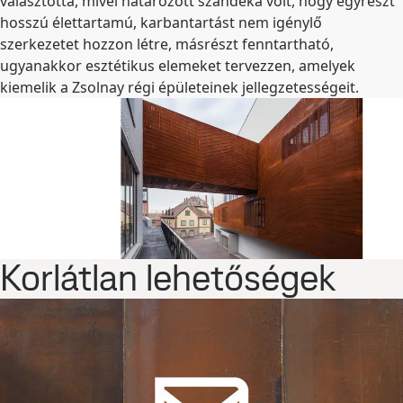
választotta, mivel határozott szándéka volt, hogy egyrészt
hosszú élettartamú, karbantartást nem igénylő
szerkezetet hozzon létre, másrészt fenntartható,
ugyanakkor esztétikus elemeket tervezzen, amelyek
kiemelik a Zsolnay régi épületeinek jellegzetességeit.
Korlátlan lehetőségek