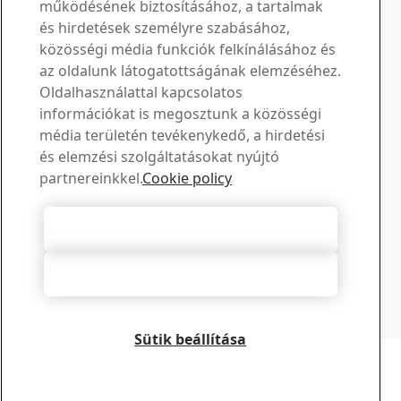
működésének biztosításához, a tartalmak
keressen bennünket
és hirdetések személyre szabásához,
közösségi média funkciók felkínálásához és
Letöltési központ
az oldalunk látogatottságának elemzéséhez.
Oldalhasználattal kapcsolatos
Keressen és töltsön le SSAB prospektusokat,
információkat is megosztunk a közösségi
tanúsítványokat és egyéb anyagokat.
média területén tevékenykedő, a hirdetési
Letöltések megtekintése
Értékesítés
és elemzési szolgáltatásokat nyújtó
partnereinkkel.
Cookie policy
Lépjen kapcsolatba az értékesítési tanácsadással az
értékesítéssel és a termékekkel kapcsolatos
információkért
Összes süti elfogadása
Kapcsolatfelvétel az értékesítéssel
Műszaki támogatás
Összes elutasítása
Kapjon választ kérdéseire tapasztalt műszaki támogató
csapatunktól
Lépjen kapcsolatba a műszaki támogatással
Sütik beállítása
Copyright 2026
Adatvédelmi nyilatkozat
-
Oldaltérkép
-
Felhasználási feltételek
-
Impresszum
Cookie Options