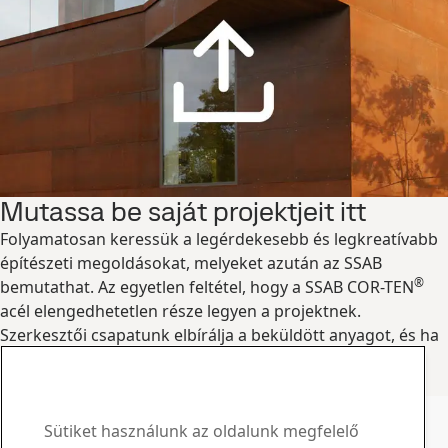
Mutassa be saját projektjeit itt
Folyamatosan keressük a legérdekesebb és legkreatívabb
építészeti megoldásokat, melyeket azután az SSAB
®
bemutathat. Az egyetlen feltétel, hogy a SSAB COR-TEN
acél elengedhetetlen része legyen a projektnek.
Szerkesztői csapatunk elbírálja a beküldött anyagot, és ha
jóváhagyják, akkor a projekt bemutatásra kerül.
Emelje ki projektjét
SSAB COR-TEN® kapcsolattartó
Kérdéseivel és kéréseivel
Sütiket használunk az oldalunk megfelelő