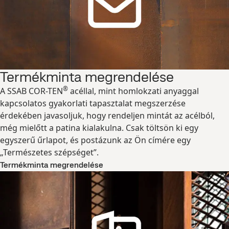
Termékminta megrendelése
®
A SSAB COR-TEN
acéllal, mint homlokzati anyaggal
kapcsolatos gyakorlati tapasztalat megszerzése
érdekében javasoljuk, hogy rendeljen mintát az acélból,
még mielőtt a patina kialakulna. Csak töltsön ki egy
egyszerű űrlapot, és postázunk az Ön címére egy
„Természetes szépséget”.
Termékminta megrendelése