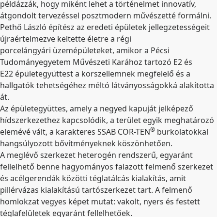
példázzák, hogy miként lehet a történelmet innovatív,
átgondolt tervezéssel posztmodern művészetté formálni.
Pethő László építész az eredeti épületek jellegzetességeit
újraértelmezve keltette életre a régi
porcelángyári üzemépületeket, amikor a Pécsi
Tudományegyetem Művészeti Karához tartozó E2 és
E22 épületegyüttest a korszellemnek megfelelő és a
hallgatók tehetségéhez méltó látványosságokká alakította
át.
Az épületegyüttes, amely a negyed kapuját jelképező
hídszerkezethez kapcsolódik, a terület egyik meghatározó
®
elemévé vált, a karakteres SSAB COR-TEN
burkolatokkal
hangsúlyozott bővítményeknek köszönhetően.
A meglévő szerkezet heterogén rendszerű, egyaránt
fellelhető benne hagyományos falazott felmenő szerkezet
és acélgerendák közötti téglatálcás kialakítás, amit
pillérvázas kialakítású tartószerkezet tart. A felmenő
homlokzat vegyes képet mutat: vakolt, nyers és festett
téglafelületek egyaránt fellelhetőek.