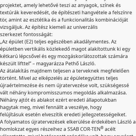
projektet, amely lehetővé teszi az anyagok, színek és
textúrák keveredését, de építészeti hangvétele a felszínre
tör, amint az esztétika és a funkcionalitás kombinációját
vizsgáljuk. Az építész kiemeli az univerzális
szerkezet fontosságát:
„Az épület (E2) teljes egészében akadálymentes. Az
épületben vertikális közlekedő magot alakítottunk ki egy
kétkarú lépcsővel és egy mozgáskorlátozottak számára
készült lifttel” – magyarázza Pethő László.
Az átalakítás majdnem teljesen a terveknek megfelelően
történt. Mivel az elképzelés az épületegyüttes teljes
újraértelmezése és nem újratervezése volt, szükségessé
vált néhány kompromisszumos megoldás alkalmazása.
Néhány ajtót és ablakot ezért eredeti állapotukban
hagytak meg, mivel fennállt a veszélye, hogy
felújításuk esetén elveszítik eredeti jellegzetességeiket.
A folyamatos újratervezések elkerülése érdekében László a
®
homlokzat egyes részeihez a SSAB COR-TEN
acélt