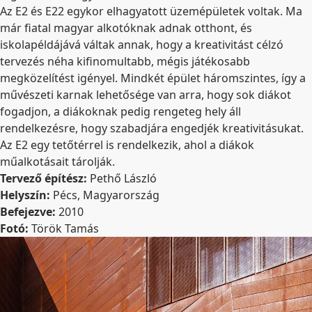
Az E2 és E22 egykor elhagyatott üzemépületek voltak. Ma
már fiatal magyar alkotóknak adnak otthont, és
iskolapéldájává váltak annak, hogy a kreativitást célzó
tervezés néha kifinomultabb, mégis játékosabb
megközelítést igényel. Mindkét épület háromszintes, így a
művészeti karnak lehetősége van arra, hogy sok diákot
fogadjon, a diákoknak pedig rengeteg hely áll
rendelkezésre, hogy szabadjára engedjék kreativitásukat.
Az E2 egy tetőtérrel is rendelkezik, ahol a diákok
műalkotásait tárolják.
Tervező építész:
Pethő László
Helyszín:
Pécs, Magyarország
Befejezve:
2010
Fotó:
Török Tamás