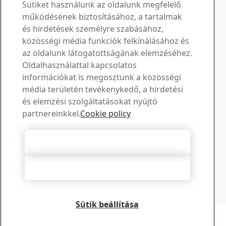
Kérdéseivel és kéréseivel
Sütiket használunk az oldalunk megfelelő
működésének biztosításához, a tartalmak
keressen bennünket
és hirdetések személyre szabásához,
közösségi média funkciók felkínálásához és
Letöltési központ
az oldalunk látogatottságának elemzéséhez.
Oldalhasználattal kapcsolatos
Keressen és töltsön le SSAB prospektusokat,
információkat is megosztunk a közösségi
tanúsítványokat és egyéb anyagokat.
média területén tevékenykedő, a hirdetési
Letöltések megtekintése
Értékesítés
és elemzési szolgáltatásokat nyújtó
partnereinkkel.
Cookie policy
Lépjen kapcsolatba az értékesítési tanácsadással az
értékesítéssel és a termékekkel kapcsolatos
információkért
Összes süti elfogadása
Kapcsolatfelvétel az értékesítéssel
Műszaki támogatás
Összes elutasítása
Kapjon választ kérdéseire tapasztalt műszaki támogató
csapatunktól
Lépjen kapcsolatba a műszaki támogatással
Sütik beállítása
Copyright 2026
Adatvédelmi nyilatkozat
-
Oldaltérkép
-
Felhasználási feltételek
-