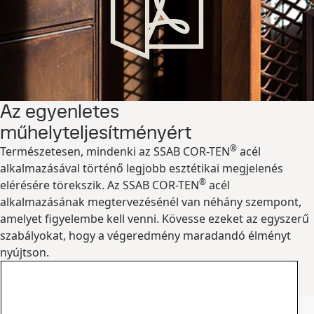
Az egyenletes
műhelyteljesítményért
®
Természetesen, mindenki az SSAB COR-TEN
acél
alkalmazásával történő legjobb esztétikai megjelenés
®
elérésére törekszik. Az SSAB COR-TEN
acél
alkalmazásának megtervezésénél van néhány szempont,
amelyet figyelembe kell venni. Kövesse ezeket az egyszerű
szabályokat, hogy a végeredmény maradandó élményt
nyújtson.
Fedezze fel a tervezői útmutatót
Fedezze fel!
SSAB COR-TEN® kapcsolattartó