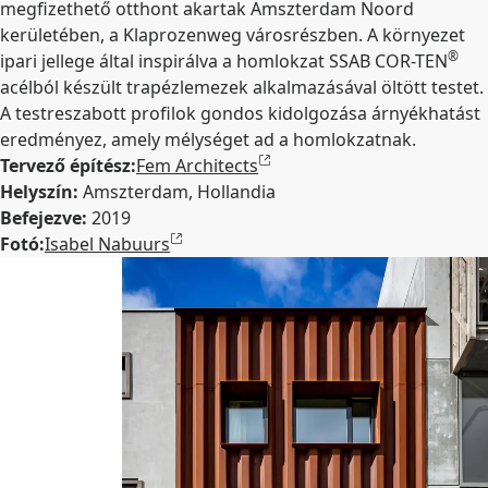
megfizethető otthont akartak Amszterdam Noord
kerületében, a Klaprozenweg városrészben. A környezet
®
ipari jellege által inspirálva a homlokzat SSAB COR-TEN
acélból készült trapézlemezek alkalmazásával öltött testet.
A testreszabott profilok gondos kidolgozása árnyékhatást
eredményez, amely mélységet ad a homlokzatnak.
Tervező építész:
Fem Architects
Helyszín:
Amszterdam, Hollandia
Befejezve:
2019
Fotó:
Isabel Nabuurs