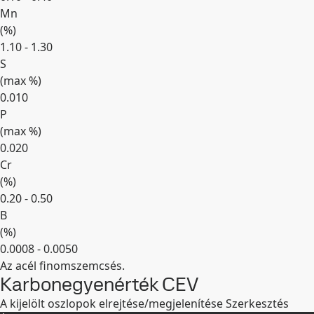
Mn
(
%
)
1.10 - 1.30
S
(max
%
)
0.010
P
(max
%
)
0.020
Cr
(
%
)
0.20 - 0.50
B
(
%
)
0.0008 - 0.0050
Az acél finomszemcsés.
Kibontás
Karbonegyenérték CEV
A kijelölt oszlopok elrejtése/megjelenítése
Szerkesztés