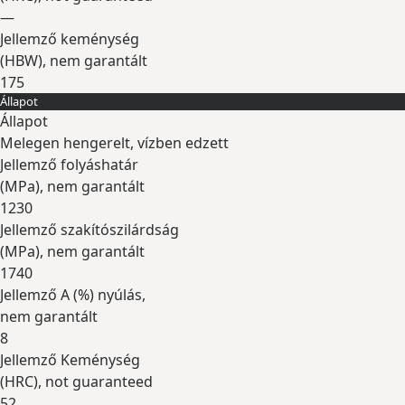
—
Jellemző keménység
(
HBW
), nem garantált
175
Állapot
Kibontás
Állapot
Melegen hengerelt, vízben edzett
Jellemző folyáshatár
(
MPa
), nem garantált
1230
Jellemző szakítószilárdság
(
MPa
), nem garantált
1740
Jellemző A (
%
) nyúlás,
nem garantált
8
Jellemző Keménység
(
HRC
), not guaranteed
52