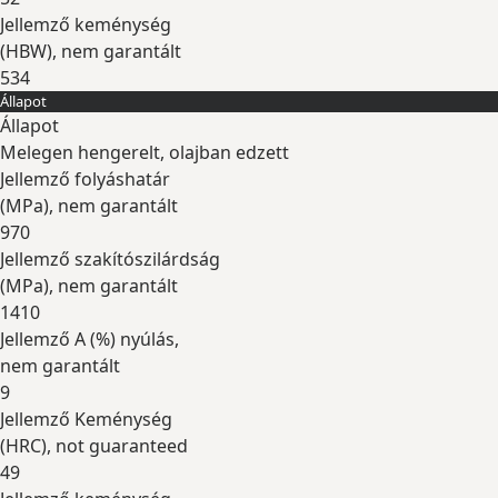
Jellemző keménység
(
HBW
), nem garantált
534
Állapot
Kibontás
Állapot
Melegen hengerelt, olajban edzett
Jellemző folyáshatár
(
MPa
), nem garantált
970
Jellemző szakítószilárdság
(
MPa
), nem garantált
1410
Jellemző A (
%
) nyúlás,
nem garantált
9
Jellemző Keménység
(
HRC
), not guaranteed
49