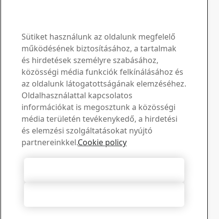
www.ssab.com/contact
SSAB Boron kapcsolattartó
Kérdéseivel és kéréseivel
Sütiket használunk az oldalunk megfelelő
működésének biztosításához, a tartalmak
keressen bennünket
és hirdetések személyre szabásához,
közösségi média funkciók felkínálásához és
Letöltési központ
az oldalunk látogatottságának elemzéséhez.
Oldalhasználattal kapcsolatos
Keressen és töltsön le SSAB prospektusokat,
információkat is megosztunk a közösségi
tanúsítványokat és egyéb anyagokat.
média területén tevékenykedő, a hirdetési
Letöltések megtekintése
Értékesítés
és elemzési szolgáltatásokat nyújtó
partnereinkkel.
Cookie policy
Lépjen kapcsolatba az értékesítési tanácsadással az
értékesítéssel és a termékekkel kapcsolatos
információkért
Összes süti elfogadása
Kapcsolatfelvétel az értékesítéssel
Műszaki támogatás
Összes elutasítása
Kapjon választ kérdéseire tapasztalt műszaki támogató
csapatunktól