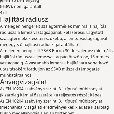
Jellemző keménység
(
HBW
), nem garantált
474
Hajlítási rádiusz
Kibontás
A melegen hengerelt szalagtermékek minimális hajlítási
rádiusza a lemez vastagságának kétszerese. Lágyított
szalagtermékek esetén szűkebb, a lemez vastagságával
megegyező hajlítási rádiusz garantálható.
A melegen hengerelt SSAB Boron 30 durvalemez minimális
hajlítási rádiusza a lemezvastagság ötszöröse, 16 mm-es
vastagságig. A vastagabb lemezek hajlítására vonatkozó
utasításokért forduljon az SSAB műszaki támogatás
munkatársaihoz.
Anyagvizsgálat
Az EN 10204 szabvány szerinti 3.1 típusú műbizonylat
(kizárólag kémiai összetétel) a teljesítés részét képezi.
Az EN 10204 szabvány szerinti 3.1 típusú műbizonylat
(mechanikai vizsgálati eredményekkel) kiadása kizárólag
külön megállapodás alapján történhet.