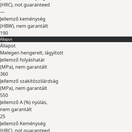
(
HRC
), not guaranteed
—
Jellemző keménység
(
HBW
), nem garantált
190
Állapot
Kibontás
Állapot
Melegen hengerelt, lágyított
Jellemző folyáshatár
(
MPa
), nem garantált
360
Jellemző szakítószilárdság
(
MPa
), nem garantált
550
Jellemző A (
%
) nyúlás,
nem garantált
25
Jellemző Keménység
(
HRC
), not guaranteed