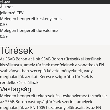
Állapot
Állapot
Jellemző CEV
Melegen hengerelt keskenylemez
0.55
Melegen hengerelt durvalemez
0.59
Kibontás
Tűrések
Az SSAB Boron acélok SSAB Boron tűrésekkel kerülnek
kiszállításra, amely tűrések megfelelnek a vonatkozó EN
szabványokban szereplő követelményeknek, vagy
meghaladják azokat. Kérésre szigorúbb tűrések is
rendelkezésre állnak.
Vastagság
Melegen hengerelt tekercsek és keskenylemez termékek:
az SSAB Boron vastagságtűrések szerint, amelyek
meghaladják az EN 10051 szabvány előírásait, és az EN