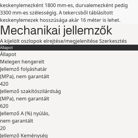
keskenylemezként 1800 mm-es, durvalemezként pedig
3300 mm-es szélességig. A tekercsből táblásított
keskenylemezek hosszúsága akár 16 méter is lehet.
Mechanikai jellemzők
A kijelölt oszlopok elrejtése/megjelenítése
Szerkesztés
Állapot
Állapot
Melegen hengerelt
Jellemző folyáshatár
(
MPa
), nem garantált
420
Jellemző szakítószilárdság
(
MPa
), nem garantált
620
Jellemző A (
%
) nyúlás,
nem garantált
20
Jellemző Keménység