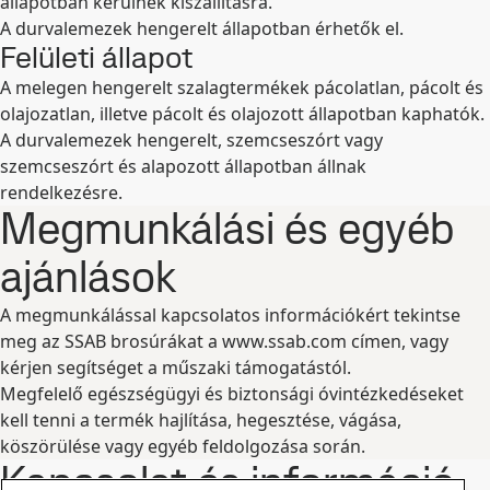
állapotban kerülnek kiszállításra.
A durvalemezek hengerelt állapotban érhetők el.
Felületi állapot
A melegen hengerelt szalagtermékek pácolatlan, pácolt és
olajozatlan, illetve pácolt és olajozott állapotban kaphatók.
A durvalemezek hengerelt, szemcseszórt vagy
szemcseszórt és alapozott állapotban állnak
rendelkezésre.
Megmunkálási és egyéb
ajánlások
A megmunkálással kapcsolatos információkért tekintse
meg az SSAB brosúrákat a www.ssab.com címen, vagy
kérjen segítséget a műszaki támogatástól.
Megfelelő egészségügyi és biztonsági óvintézkedéseket
kell tenni a termék hajlítása, hegesztése, vágása,
köszörülése vagy egyéb feldolgozása során.
Kapcsolat és információ