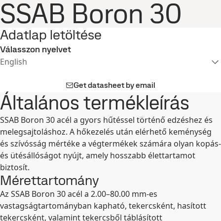
SSAB Boron 30
Adatlap letöltése
Válasszon nyelvet
English
Get datasheet by email
Általános termékleírás
SSAB Boron 30 acél a gyors hűtéssel történő edzéshez és
melegsajtoláshoz. A hőkezelés után elérhető keménység
és szívósság mértéke a végtermékek számára olyan kopás-
és ütésállóságot nyújt, amely hosszabb élettartamot
biztosít.
Mérettartomány
Az SSAB Boron 30 acél a 2.00–80.00 mm-es
vastagságtartományban kapható, tekercsként, hasított
tekercsként, valamint tekercsből táblásított