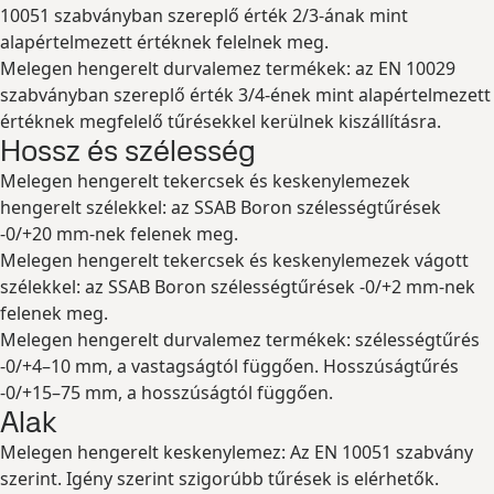
10051 szabványban szereplő érték 2/3-ának mint
alapértelmezett értéknek felelnek meg.
Melegen hengerelt durvalemez termékek: az EN 10029
szabványban szereplő érték 3/4-ének mint alapértelmezett
értéknek megfelelő tűrésekkel kerülnek kiszállításra.
Hossz és szélesség
Melegen hengerelt tekercsek és keskenylemezek
hengerelt szélekkel: az SSAB Boron szélességtűrések
-0/+20 mm-nek felenek meg.
Melegen hengerelt tekercsek és keskenylemezek vágott
szélekkel: az SSAB Boron szélességtűrések -0/+2 mm-nek
felenek meg.
Melegen hengerelt durvalemez termékek: szélességtűrés
-0/+4–10 mm, a vastagságtól függően. Hosszúságtűrés
-0/+15–75 mm, a hosszúságtól függően.
Alak
Melegen hengerelt keskenylemez: Az EN 10051 szabvány
szerint. Igény szerint szigorúbb tűrések is elérhetők.