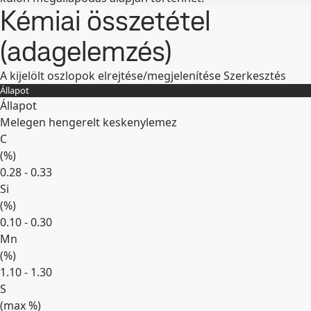
Kémiai összetétel
(adagelemzés)
A kijelölt oszlopok elrejtése/megjelenítése
Szerkesztés
Állapot
Állapot
Melegen hengerelt keskenylemez
C
(
%
)
0.28 - 0.33
Si
(
%
)
0.10 - 0.30
Mn
(
%
)
1.10 - 1.30
S
(max
%
)