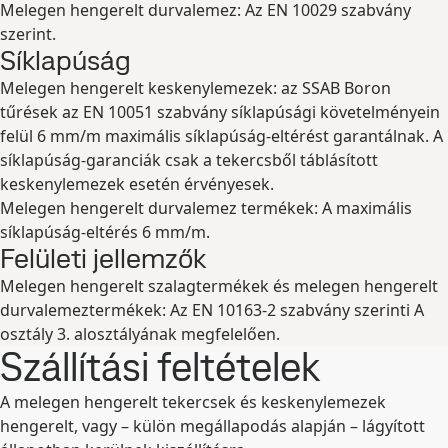
Melegen hengerelt durvalemez: Az EN 10029 szabvány
szerint.
Síklapúság
Melegen hengerelt keskenylemezek: az SSAB Boron
tűrések az EN 10051 szabvány síklapúsági követelményein
felül 6 mm/m maximális síklapúság-eltérést garantálnak. A
síklapúság-garanciák csak a tekercsből táblásított
keskenylemezek esetén érvényesek.
Melegen hengerelt durvalemez termékek: A maximális
síklapúság-eltérés 6 mm/m.
Felületi jellemzők
Melegen hengerelt szalagtermékek és melegen hengerelt
durvalemeztermékek: Az EN 10163-2 szabvány szerinti A
osztály 3. alosztályának megfelelően.
Szállítási feltételek
A melegen hengerelt tekercsek és keskenylemezek
hengerelt, vagy – külön megállapodás alapján – lágyított