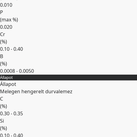
0.010
P
(max
%
)
0.020
Cr
(
%
)
0.10 - 0.40
B
(
%
)
0.0008 - 0.0050
Állapot
Kibontás
Állapot
Melegen hengerelt durvalemez
C
(
%
)
0.30 - 0.35
Si
(
%
)
0.10 - 0.40