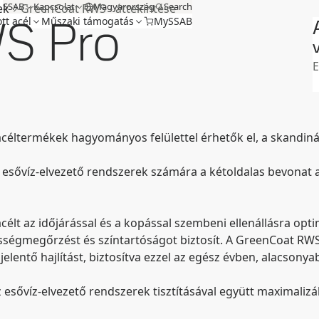
SSAB
Kapcsolat
Magyarország
Search
ek
GreenCoat RWS - áttekintése
S Pro
tt acél
Műszaki támogatás
MySSAB
V
E
s
éltermékek hagyományos felülettel érhetők el, a skandináv 
 esővíz-elvezető rendszerek számára a kétoldalas bevonat 
lt az időjárással és a kopással szembeni ellenállásra optim
égmegőrzést és színtartóságot biztosít. A GreenCoat RWS P
jelentő hajlítást, biztosítva ezzel az egész évben, alacsony
 esővíz-elvezető rendszerek tisztításával együtt maximalizá