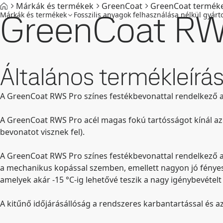
Márkák és termékek
GreenCoat
GreenCoat termék
GreenCoat RW
Márkák és termékek
Fosszilis anyagok felhasználása nélkül gyárto
Általános termékleírá
A GreenCoat RWS Pro színes festékbevonattal rendelkező ac
A GreenCoat RWS Pro acél magas fokú tartósságot kínál az
bevonatot visznek fel).
A GreenCoat RWS Pro színes festékbevonattal rendelkező acé
a mechanikus kopással szemben, emellett nagyon jó fényess
amelyek akár -15 °C-ig lehetővé teszik a nagy igénybevételt 
A kitűnő időjárásállóság a rendszeres karbantartással és az