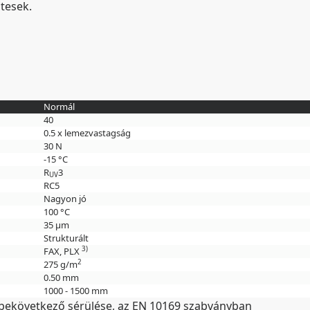
tesek.
Normál
40
0.5 x lemezvastagság
30 N
-15 °C
R
3
UV
RC5
Nagyon jó
100 °C
35 µm
Strukturált
3)
FAX, PLX
2
275 g/m
0.50 mm
1000 - 1500 mm
n bekövetkező sérülése, az EN 10169 szabványban