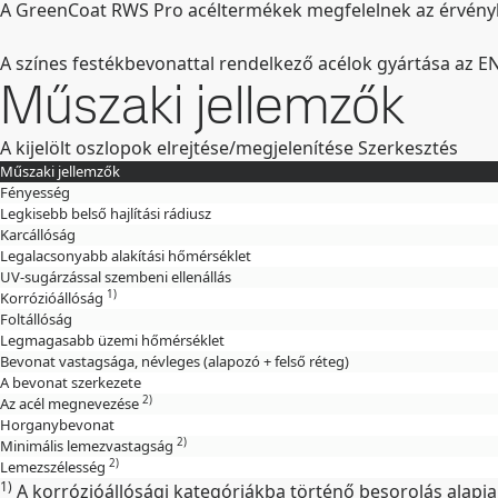
A GreenCoat RWS Pro acéltermékek megfelelnek az érvényb
A színes festékbevonattal rendelkező acélok gyártása az E
Műszaki jellemzők
A kijelölt oszlopok elrejtése/megjelenítése
Szerkesztés
Műszaki jellemzők
Fényesség
Legkisebb belső hajlítási rádiusz
Karcállóság
Legalacsonyabb alakítási hőmérséklet
UV-sugárzással szembeni ellenállás
1)
Korrózióállóság
Foltállóság
Legmagasabb üzemi hőmérséklet
Bevonat vastagsága, névleges (alapozó + felső réteg)
A bevonat szerkezete
2)
Az acél megnevezése
Horganybevonat
2)
Minimális lemezvastagság
2)
Lemezszélesség
1)
A korrózióállósági kategóriákba történő besorolás alapja