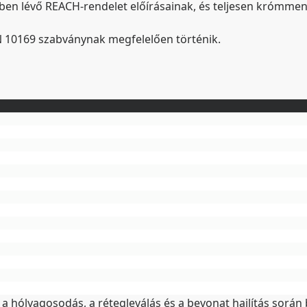
en lévő REACH-rendelet előírásainak, és teljesen krómmen
N 10169 szabványnak megfelelően történik.
 a hólyagosodás, a rétegleválás és a bevonat hajlítás sorá