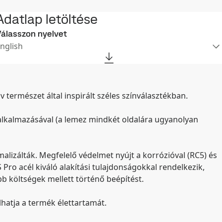
Adatlap letöltése
álasszon nyelvet
nglish
természet által inspirált széles színválasztékban.
alkalmazásával (a lemez mindkét oldalára ugyanolyan
alizálták. Megfelelő védelmet nyújt a korrózióval (RC5) és
ro acél kiváló alakítási tulajdonságokkal rendelkezik,
abb költségek mellett történő beépítést.
lhatja a termék élettartamát.