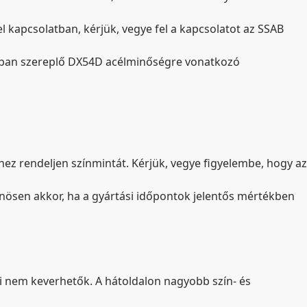
kapcsolatban, kérjük, vegye fel a kapcsolatot az SSAB
yban szereplő DX54D acélminőségre vonatkozó
hez rendeljen színmintát. Kérjük, vegye figyelembe, hogy az
nösen akkor, ha a gyártási időpontok jelentős mértékben
ai nem keverhetők. A hátoldalon nagyobb szín- és