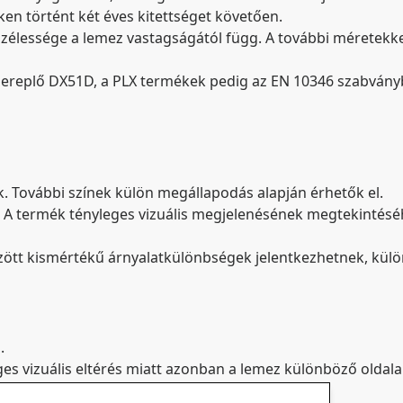
en történt két éves kitettséget követően.
élessége a lemez vastagságától függ. A további méretekkel 
ereplő DX51D, a PLX termékek pedig az EN 10346 szabván
ók. További színek külön megállapodás alapján érhetők el.
k. A termék tényleges vizuális megjelenésének megtekintésé
zött kismértékű árnyalatkülönbségek jelentkezhetnek, külö
.
ges vizuális eltérés miatt azonban a lemez különböző oldal