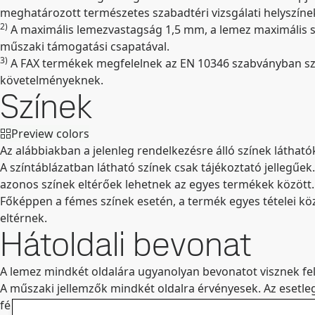
meghatározott természetes szabadtéri vizsgálati helyszínek
2)
A maximális lemezvastagság 1,5 mm, a lemez maximális sz
műszaki támogatási csapatával.
3)
A FAX termékek megfelelnek az EN 10346 szabványban sz
követelményeknek.
Színek
Preview colors
Az alábbiakban a jelenleg rendelkezésre álló színek láthat
A színtáblázatban látható színek csak tájékoztató jellegűe
azonos színek eltérőek lehetnek az egyes termékek között.
Főképpen a fémes színek esetén, a termék egyes tételei kö
eltérnek.
Hátoldali bevonat
A lemez mindkét oldalára ugyanolyan bevonatot visznek fel
A műszaki jellemzők mindkét oldalra érvényesek. Az esetle
fényességeltérés jelentkezhet.