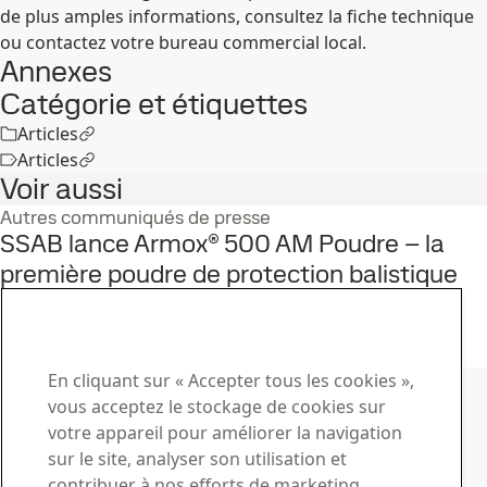
de plus amples informations, consultez la fiche technique
ou contactez votre bureau commercial local.
Annexes
Catégorie et étiquettes
Articles
Articles
Voir aussi
Autres communiqués de presse
SSAB lance Armox® 500 AM Poudre – la
première poudre de protection balistique
au monde
15
juin
Armox
Lire le témoignage complet
Contacter SSAB
En cliquant sur « Accepter tous les cookies »,
vous acceptez le stockage de cookies sur
Contactez-nous
votre appareil pour améliorer la navigation
sur le site, analyser son utilisation et
Comment pouvons-nous vous aider ?
contribuer à nos efforts de marketing.
Voir les contacts