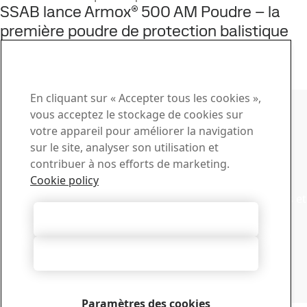
SSAB lance Armox® 500 AM Poudre – la
première poudre de protection balistique
au monde
15
juin
Armox
Lire le témoignage complet
Contacter SSAB
En cliquant sur « Accepter tous les cookies »,
vous acceptez le stockage de cookies sur
Contactez-nous
votre appareil pour améliorer la navigation
sur le site, analyser son utilisation et
Comment pouvons-nous vous aider ?
contribuer à nos efforts de marketing.
Voir les contacts
Centre de téléchargement
Cookie policy
Recherchez et téléchargez des brochures, des certificats et
autres documents SSAB.
Autoriser tous les cookies
Accéder aux téléchargements
Abonnez-vous aux newsletters
Tout refuser
Visitez notre centre d’abonnements pour gérer tous vos
abonnements aux newsletters SSAB
Abonnez-vous ici
Paramètres des cookies