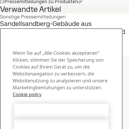
Pressemitteilungen zu Produkten
Verwandte Artikel
Sonstige Pressemitteilungen
Sandellsandberg-Gebäude aus
GreenCoat®-Stahl nominiert für den World
Architecture Festival (WAF) Award 2019
9
Jul
Auszeichnung, GreenCoat
Wenn Sie auf „Alle Cookies akzeptieren“
Die ganze Geschichte lesen
Kontakt zu SSAB
klicken, stimmen Sie der Speicherung von
Cookies auf Ihrem Gerät zu, um die
Kontakt
Websitenavigation zu verbessern, die
Websitenutzung zu analysieren und unsere
Wie können wir Ihnen helfen?
Marketingbemühungen zu unterstützen.
Ansprechpersonen suchen
Download-Center
Cookie policy
Laden Sie Broschüren, Zertifikate und andere Unterlagen
von SSAB herunter.
Alle Cookies akzeptieren
Zu den Downloads
Für den Newsletter anmelden
Alle ablehnen