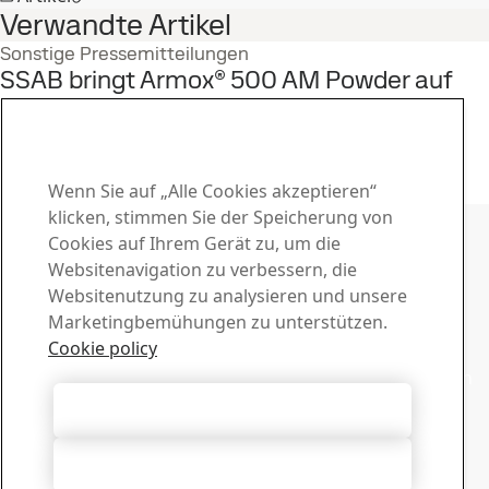
Verwandte Artikel
Sonstige Pressemitteilungen
SSAB bringt Armox® 500 AM Powder auf
den Markt – das weltweit erste
Schutzpulver
15
Jun
Armox
Wenn Sie auf „Alle Cookies akzeptieren“
Die ganze Geschichte lesen
Kontakt zu SSAB
klicken, stimmen Sie der Speicherung von
Cookies auf Ihrem Gerät zu, um die
Kontakt
Websitenavigation zu verbessern, die
Websitenutzung zu analysieren und unsere
Wie können wir Ihnen helfen?
Marketingbemühungen zu unterstützen.
Ansprechpersonen suchen
Download-Center
Cookie policy
Laden Sie Broschüren, Zertifikate und andere Unterlagen
von SSAB herunter.
Alle Cookies akzeptieren
Zu den Downloads
Für den Newsletter anmelden
Alle ablehnen
Verwalten Sie Ihre Abonnements für SSAB-Newsletter in