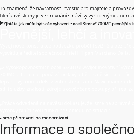
To znamená, že návratnost investic pro majitele a provozov
hliníkové slitiny je ve srovnání s návěsy vyrobenými z nere
Zjistěte, jak může být vaše vybavení z oceli Strenx® 700MC pevnější a le
Pevnější, lehčí a inov
Vývoj nové konstrukce podvozku proběhl svižně a bez překva
vysvětluje ředitel společnosti Triel HT pan Marciano Dalla.
„Z vysokopevnostních ocelí SSAB lze vyvíjet inovativní výr
700MC a tuto ocel používáme k výrobě pevnějších a lehčích
lepšího výkonu a delší životnosti zařízení. Navíc máme k d
sdílí služby, znalosti, zdroje a osvědčené postupy při realiza
„Práce odvedená na návěsu dokazuje, že jsme na správné
výrobky plnící svou funkci bez ohledu na situaci.“
Jsme připraveni na modernizaci
Informace o společnos