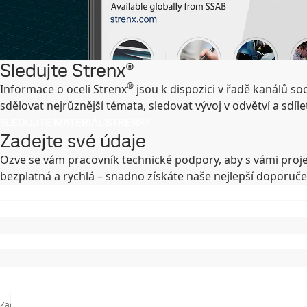
Sledujte Strenx®
®
Informace o oceli Strenx
jsou k dispozici v řadě kanálů so
sdělovat nejrůznější témata, sledovat vývoj v odvětví a sdíl
SLEDUJTE MATERIÁL STRENX®
Zadejte své údaje
Ozve se vám pracovník technické podpory, aby s vámi proje
bezplatná a rychlá – snadno získáte naše nejlepší doporuče
Zadejte zprávu