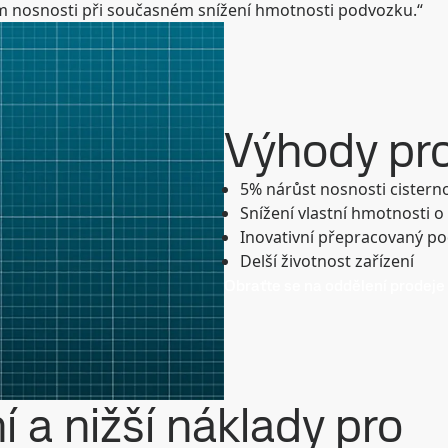
ním nosnosti při současném snížení hmotnosti podvozku.“
Výhody pro
5% nárůst nosnosti cister
Snížení vlastní hmotnosti o
Inovativní přepracovaný p
Delší životnost zařízení
Obraťte se na oddělení prodeje
í a nižší náklady pro