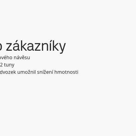
 zákazníky
nového návěsu
 2 tuny
odvozek umožnil snížení hmotnosti