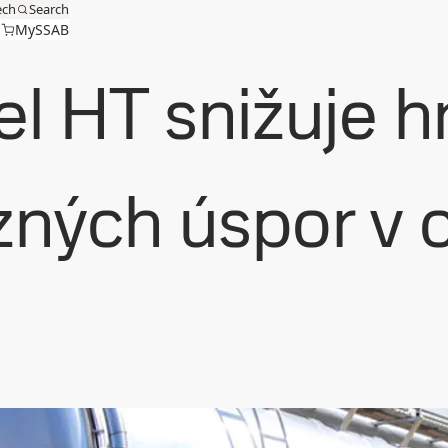
ech
Search
MySSAB
el HT snižuje 
zných úspor v 