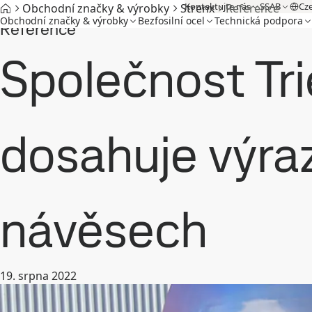
Kontaktujte nás
SSAB
Cz
Obchodní značky & výrobky
Strenx
Reference
Obchodní značky & výrobky
Bezfosilní ocel
Technická podpora
Reference
Společnost Tri
dosahuje výra
návěsech
19. srpna 2022