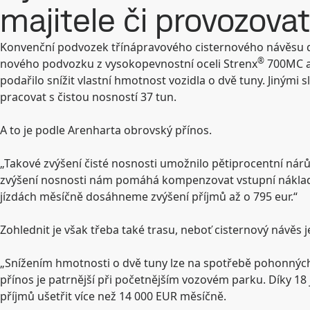
majitele či provozova
Konvenční podvozek třínápravového cisternového návěsu do
®
nového podvozku z vysokopevnostní oceli Strenx
700MC a 
podařilo snížit vlastní hmotnost vozidla o dvě tuny. Jinými 
pracovat s čistou nosností 37 tun.
A to je podle Arenharta obrovský přínos.
„Takové zvýšení čisté nosnosti umožnilo pětiprocentní nárů
zvýšení nosnosti nám pomáhá kompenzovat vstupní náklady 
jízdách měsíčně dosáhneme zvýšení příjmů až o 795 eur.“
Zohlednit je však třeba také trasu, neboť cisternový návěs 
„Snížením hmotnosti o dvě tuny lze na spotřebě pohonných 
přínos je patrnější při početnějším vozovém parku. Díky 
příjmů ušetřit více než 14 000 EUR měsíčně.