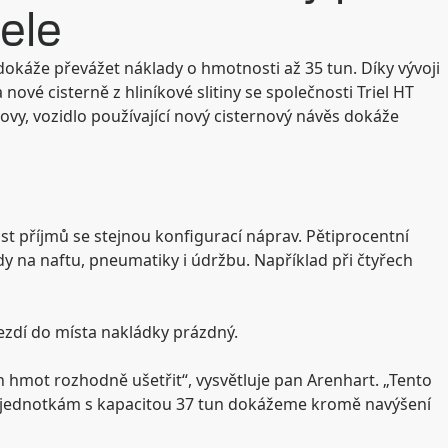
tele
káže převážet náklady o hmotnosti až 35 tun. Díky vývoji
nové cisterně z hliníkové slitiny se společnosti Triel HT
slovy, vozidlo používající nový cisternový návěs dokáže
st příjmů se stejnou konfigurací náprav. Pětiprocentní
na naftu, pneumatiky i údržbu. Například při čtyřech
jezdí do místa nakládky prázdný.
hmot rozhodně ušetřit“, vysvětluje pan Arenhart. „Tento
18 jednotkám s kapacitou 37 tun dokážeme kromě navýšení