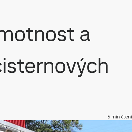
hmotnost a
cisternových
5
min čtení