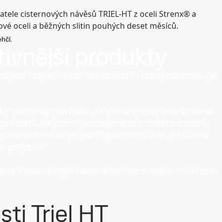
atele cisternových návěsů TRIEL-HT z oceli Strenx® a
zové oceli a běžných slitin pouhých deset měsíců.
hčí.
ativnější produkty
pení. Projekt rovněž odhalil otázku kvality materiálů, jak
obky“ pokračuje pan Dalla. „Chápeme výhody oceli Strenx®
 produktů. Díky tomu profitujeme ze snížení hmotnosti,
ispozici technickou podporu společnosti SSAB, jež s námi
ci projektů.“
 cestě a děláme svým zákazníkům radost, neboť dodáváme
ti Triel HT