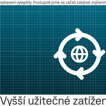
vybavení vylepšily. Postupně jsme se začali zabývat zvýše
Vyšší užitečné zatížen