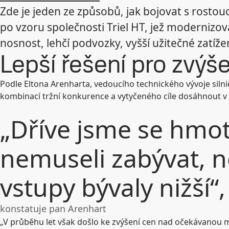
Zde je jeden ze způsobů, jak bojovat s rostou
po vzoru společnosti Triel HT, jež modernizov
nosnost, lehčí podvozky, vyšší užitečné zatížen
Lepší řešení pro zvýš
Podle Eltona Arenharta, vedoucího technického vývoje silni
kombinací tržní konkurence a vytyčeného cíle dosáhnout v 
„Dříve jsme se hmot
nemuseli zabývat, 
vstupy bývaly nižší“,
konstatuje pan Arenhart
„V průběhu let však došlo ke zvýšení cen nad očekávanou mí