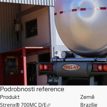
Podrobnosti reference
Produkt
Země
Strenx® 700MC D/E
Brazílie