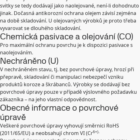
svitky se tedy dodávají jako naolejované, není-li dohodnuto
jinak. Dočasná antikorozní ochrana olejem závisí zejména
na době skladování. U olejovaných výrobků je proto třeba
vyvarovat se dlouhého skladování.
Chemická pasivace a olejování (CO)
Pro maximální ochranu povrchu je k dispozici pasivace s
naolejováním.
Nechráněno (U)
V nechráněném stavu, tj. bez povrchové úpravy, hrozí při
přepravě, skladování či manipulaci nebezpečí vzniku
produktů koroze a škrábanců. Výrobky se dodávají bez
povrchové úpravy pouze v případě výslovného požadavku
zákazníka – na jeho vlastní odpovědnost.
Obecné informace o povrchové
úpravě
Veškeré povrchové úpravy vyhovují směrnici RoHS
6+).
(2011/65/EU) a neobsahují chrom VI (Cr