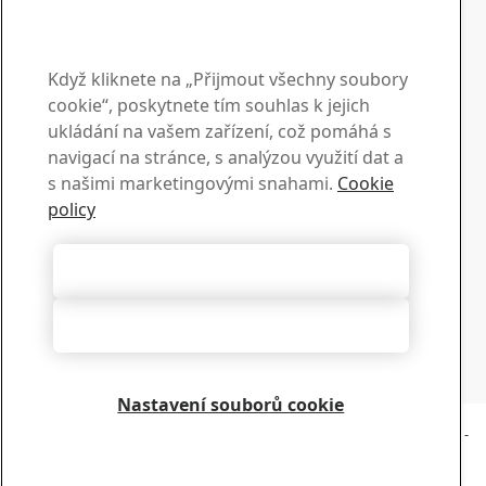
svými dotazy a
požadavky
Když kliknete na „Přijmout všechny soubory
Centrum stahování
cookie“, poskytnete tím souhlas k jejich
ukládání na vašem zařízení, což pomáhá s
Prohlédněte si brožury, certifikáty a ostatní materiály
navigací na stránce, s analýzou využití dat a
společnosti SSAB a stáhněte si je
s našimi marketingovými snahami.
Cookie
Přejděte ke stažení
Prodej
policy
Obraťte se na naše oddělení prodejní podpory a získejte
informace ohledně prodeje a produktů
Přijmout všechny soubory cookie
Obraťte se na oddělení prodeje
Technická podpora
Zamítnout vše
Získejte odpovědi na své dotazy od zkušeného týmu
podpory
Obraťte se na technickou podporu
Nastavení souborů cookie
Copyright 2026
Prohlášení o ochraně soukromí
-
Mapa stránek
-
Podmínky používání
-
Právní informace
Cookie Options