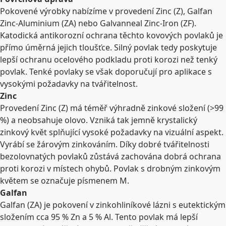
Pokovené výrobky nabízíme v provedení Zinc (Z), Galfan
Zinc-Aluminium (ZA) nebo Galvanneal Zinc-Iron (ZF).
Katodická antikorozní ochrana těchto kovových povlaků je
přímo úměrná jejich tloušťce. Silný povlak tedy poskytuje
lepší ochranu ocelového podkladu proti korozi než tenký
povlak. Tenké povlaky se však doporučují pro aplikace s
vysokými požadavky na tvářitelnost.
Zinc
Provedení Zinc (Z) má téměř výhradně zinkové složení (>99
%) a neobsahuje olovo. Vzniká tak jemně krystalický
zinkový květ splňující vysoké požadavky na vizuální aspekt.
Vyrábí se žárovým zinkováním. Díky dobré tvářitelnosti
bezolovnatých povlaků zůstává zachována dobrá ochrana
proti korozi v místech ohybů. Povlak s drobným zinkovým
květem se označuje písmenem M.
Galfan
Galfan (ZA) je pokovení v zinkohliníkové lázni s eutektickým
složením cca 95 % Zn a 5 % Al. Tento povlak má lepší