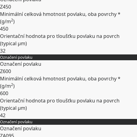
Z450
Minimální celková hmotnost povlaku, oba povrchy *
2
(
g/m
)
450
Orientační hodnota pro tloušťku povlaku na povrch
(typical
µm
)
32
Označení povlaku
Rozbalit
Označení povlaku
Z600
Minimální celková hmotnost povlaku, oba povrchy *
2
(
g/m
)
600
Orientační hodnota pro tloušťku povlaku na povrch
(typical
µm
)
42
Označení povlaku
Rozbalit
Označení povlaku
ZA095