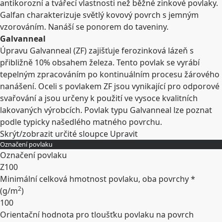
antikorozní a tvářecí vlastnosti než běžné zinkové povlaky.
Galfan charakterizuje světlý kovový povrch s jemným
vzorováním. Nanáší se ponorem do taveniny.
Galvanneal
Úpravu Galvanneal (ZF) zajišťuje ferozinková lázeň s
přibližně 10% obsahem železa. Tento povlak se vyrábí
tepelným zpracováním po kontinuálním procesu žárového
nanášení. Oceli s povlakem ZF jsou vynikající pro odporové
svařování a jsou určeny k použití ve vysoce kvalitních
lakovaných výrobcích. Povlak typu Galvanneal lze poznat
podle typicky našedlého matného povrchu.
Skrýt/zobrazit určité sloupce
Upravit
Označení povlaku
Označení povlaku
Z100
Minimální celková hmotnost povlaku, oba povrchy *
2
(
g/m
)
100
Orientační hodnota pro tloušťku povlaku na povrch