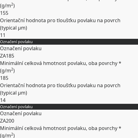
2
(
g/m
)
155
Orientační hodnota pro tloušťku povlaku na povrch
(typical
µm
)
11
Označení povlaku
Rozbalit
Označení povlaku
ZA185
Minimální celková hmotnost povlaku, oba povrchy *
2
(
g/m
)
185
Orientační hodnota pro tloušťku povlaku na povrch
(typical
µm
)
14
Označení povlaku
Rozbalit
Označení povlaku
ZA200
Minimální celková hmotnost povlaku, oba povrchy *
2
(
g/m
)