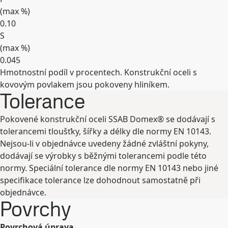
(max
%
)
0.10
S
(max
%
)
0.045
Hmotnostní podíl v procentech. Konstrukční oceli s
Rozbalit
kovovým povlakem jsou pokoveny hliníkem.
Tolerance
Pokovené konstrukční oceli SSAB Domex® se dodávají s
tolerancemi tloušťky, šířky a délky dle normy EN 10143.
Nejsou-li v objednávce uvedeny žádné zvláštní pokyny,
dodávají se výrobky s běžnými tolerancemi podle této
normy. Speciální tolerance dle normy EN 10143 nebo jiné
specifikace tolerance lze dohodnout samostatně při
objednávce.
Povrchy
Povrchová úprava