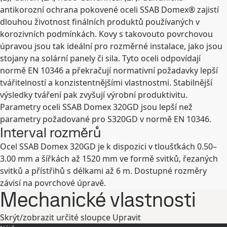
antikorozní ochrana pokovené oceli SSAB Domex® zajistí
dlouhou životnost finálních produktů používaných v
korozivních podmínkách. Kovy s takovouto povrchovou
úpravou jsou tak ideální pro rozměrné instalace, jako jsou
stojany na solární panely či sila. Tyto oceli odpovídají
normě EN 10346 a překračují normativní požadavky lepší
tvářitelností a konzistentnějšími vlastnostmi. Stabilnější
výsledky tváření pak zvyšují výrobní produktivitu.
Parametry oceli SSAB Domex 320GD jsou lepší než
parametry požadované pro S320GD v normě EN 10346.
Interval rozměrů
Ocel SSAB Domex 320GD je k dispozici v tloušťkách 0.50–
3.00 mm a šířkách až 1520 mm ve formě svitků, řezaných
svitků a přístřihů s délkami až 6 m. Dostupné rozměry
závisí na povrchové úpravě.
Mechanické vlastnosti
Skrýt/zobrazit určité sloupce
Upravit