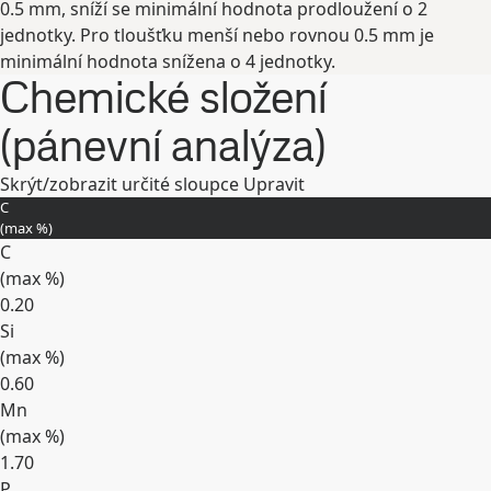
0.5 mm, sníží se minimální hodnota prodloužení o 2
jednotky. Pro tloušťku menší nebo rovnou 0.5 mm je
minimální hodnota snížena o 4 jednotky.
Chemické složení
(pánevní analýza)
Skrýt/zobrazit určité sloupce
Upravit
C
(max
%
)
C
(max
%
)
0.20
Si
(max
%
)
0.60
Mn
(max
%
)
1.70
P