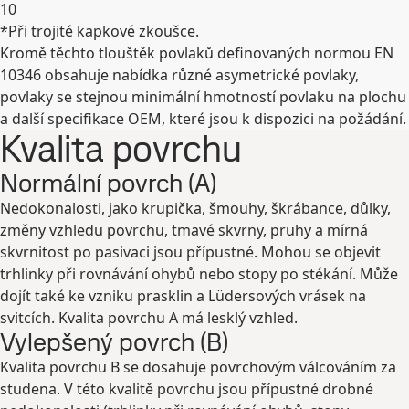
10
*Při trojité kapkové zkoušce.
Rozbalit
Kromě těchto tlouštěk povlaků definovaných normou EN
10346 obsahuje nabídka různé asymetrické povlaky,
povlaky se stejnou minimální hmotností povlaku na plochu
a další specifikace OEM, které jsou k dispozici na požádání.
Kvalita povrchu
Normální povrch (A)
Nedokonalosti, jako krupička, šmouhy, škrábance, důlky,
změny vzhledu povrchu, tmavé skvrny, pruhy a mírná
skvrnitost po pasivaci jsou přípustné. Mohou se objevit
trhlinky při rovnávání ohybů nebo stopy po stékání. Může
dojít také ke vzniku prasklin a Lüdersových vrásek na
svitcích. Kvalita povrchu A má lesklý vzhled.
Vylepšený povrch (B)
Kvalita povrchu B se dosahuje povrchovým válcováním za
studena. V této kvalitě povrchu jsou přípustné drobné