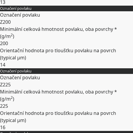
13
Označení povlaku
Rozbalit
Označení povlaku
Z200
Minimální celková hmotnost povlaku, oba povrchy *
2
(
g/m
)
200
Orientační hodnota pro tloušťku povlaku na povrch
(typical
µm
)
14
Označení povlaku
Rozbalit
Označení povlaku
Z225
Minimální celková hmotnost povlaku, oba povrchy *
2
(
g/m
)
225
Orientační hodnota pro tloušťku povlaku na povrch
(typical
µm
)
16