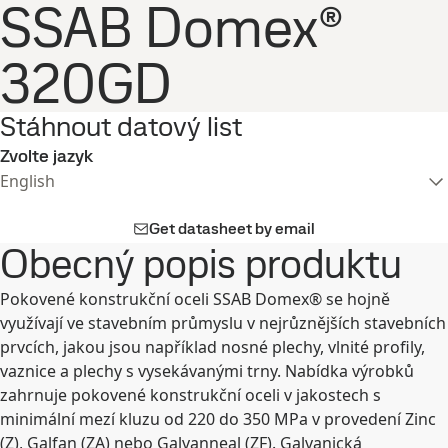
SSAB Domex®
320GD
Stáhnout datový list
Zvolte jazyk
English
Get datasheet by email
Obecný popis produktu
Pokovené konstrukční oceli SSAB Domex® se hojně
využívají ve stavebním průmyslu v nejrůznějších stavebních
prvcích, jakou jsou například nosné plechy, vlnité profily,
vaznice a plechy s vysekávanými trny. Nabídka výrobků
zahrnuje pokovené konstrukční oceli v jakostech s
minimální mezí kluzu od 220 do 350 MPa v provedení Zinc
(Z), Galfan (ZA) nebo Galvanneal (ZF). Galvanická