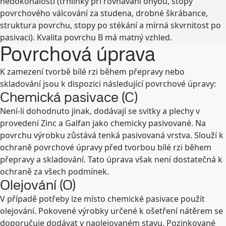
nedokonalosti (trhlinky při rovnávání ohybů, stopy
povrchového válcování za studena, drobné škrábance,
struktura povrchu, stopy po stékání a mírná skvrnitost po
pasivaci). Kvalita povrchu B má matný vzhled.
Povrchová úprava
K zamezení tvorbě bílé rzi během přepravy nebo
skladování jsou k dispozici následující povrchové úpravy:
Chemická pasivace (C)
Není-li dohodnuto jinak, dodávají se svitky a plechy v
provedení Zinc a Galfan jako chemicky pasivované. Na
povrchu výrobku zůstává tenká pasivovaná vrstva. Slouží k
ochraně povrchové úpravy před tvorbou bílé rzi během
přepravy a skladování. Tato úprava však není dostatečná k
ochraně za všech podmínek.
Olejování (O)
V případě potřeby lze místo chemické pasivace použít
olejování. Pokovené výrobky určené k ošetření nátěrem se
doporučuje dodávat v naolejovaném stavu. Pozinkované