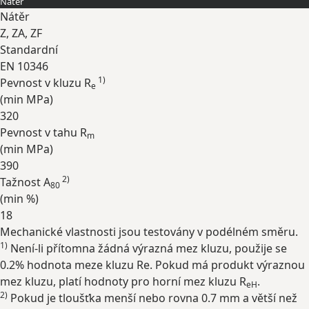
Nátěr
Nátěr
Z, ZA, ZF
Standardní
EN 10346
1)
Pevnost v kluzu R
e
(min
MPa
)
320
Pevnost v tahu R
m
(min
MPa
)
390
2)
Tažnost A
80
(min
%
)
18
Mechanické vlastnosti jsou testovány v podélném směru.
Rozbalit
1)
Není-li přítomna žádná výrazná mez kluzu, použije se
0.2% hodnota meze kluzu Re. Pokud má produkt výraznou
mez kluzu, platí hodnoty pro horní mez kluzu R
.
eH
2)
Pokud je tloušťka menší nebo rovna 0.7 mm a větší než