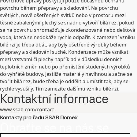
Povrchové úpravy poskytují pouze dočasnou ochranu
povrchu během přepravy a skladování. Na povrchu
světlých, nově ošetřených svitků nebo v prostoru mezi
těsně zabalenými plechy se snadno vytvoří bílá rez, pokud
se na povrchu shromažďuje zkondenzovaná nebo dešťová
voda, která se nedokáže rychle odpařit. K zamezení vzniku
bílé rzi je třeba dbát, aby byly ošetřené výrobky během
přepravy a skladování suché. Kondenzace může vznikat
mezi vrstvami či plechy například v důsledku denních
teplotních změn nebo po přemístění studených výrobků
do vyhřáté budovy. Jestliže materiály navlhnou a začne se
tvořit bílá rez, bude třeba je oddělit a umístit tak, aby se
rychle vysušily. Tím zamezíte dalšímu vzniku bílé rzi.
Kontaktní informace
www.ssab.com/contact
Kontakty pro řadu SSAB Domex
Obraťte se na nás se