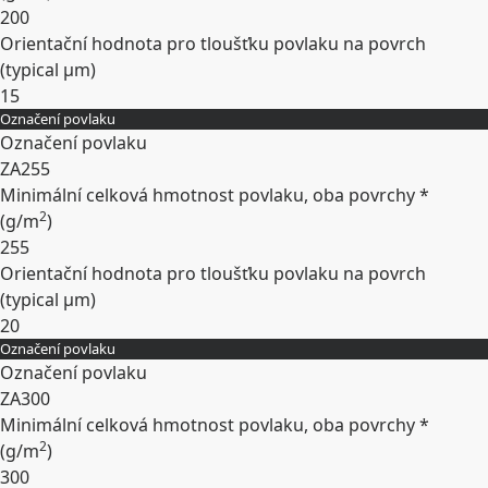
200
Orientační hodnota pro tloušťku povlaku na povrch
(typical
µm
)
15
Označení povlaku
Rozbalit
Označení povlaku
ZA255
Minimální celková hmotnost povlaku, oba povrchy *
2
(
g/m
)
255
Orientační hodnota pro tloušťku povlaku na povrch
(typical
µm
)
20
Označení povlaku
Rozbalit
Označení povlaku
ZA300
Minimální celková hmotnost povlaku, oba povrchy *
2
(
g/m
)
300