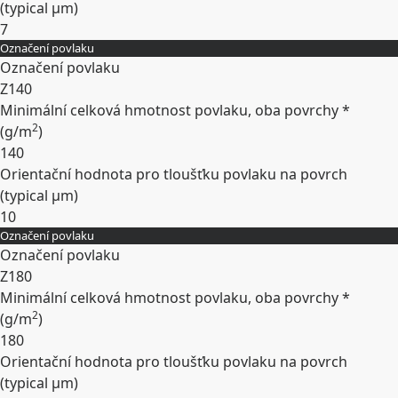
(typical
µm
)
7
Označení povlaku
Rozbalit
Označení povlaku
Z140
Minimální celková hmotnost povlaku, oba povrchy *
2
(
g/m
)
140
Orientační hodnota pro tloušťku povlaku na povrch
(typical
µm
)
10
Označení povlaku
Rozbalit
Označení povlaku
Z180
Minimální celková hmotnost povlaku, oba povrchy *
2
(
g/m
)
180
Orientační hodnota pro tloušťku povlaku na povrch
(typical
µm
)