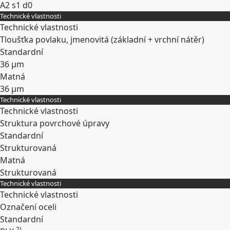
A2 s1 d0
Technické vlastnosti
Rozbalit
Technické vlastnosti
Tloušťka povlaku, jmenovitá (základní + vrchní nátěr)
Standardní
36 µm
Matná
36 µm
Technické vlastnosti
Rozbalit
Technické vlastnosti
Struktura povrchové úpravy
Standardní
Strukturovaná
Matná
Strukturovaná
Technické vlastnosti
Rozbalit
Technické vlastnosti
Označení oceli
Standardní
2)