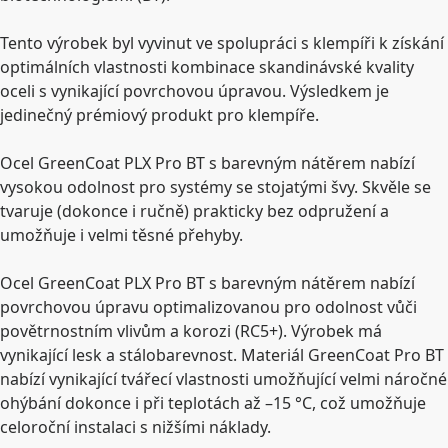
Tento výrobek byl vyvinut ve spolupráci s klempíři k získání
optimálních vlastnosti kombinace skandinávské kvality
oceli s vynikající povrchovou úpravou. Výsledkem je
jedinečný prémiový produkt pro klempíře.
Ocel GreenCoat PLX Pro BT s barevným nátěrem nabízí
vysokou odolnost pro systémy se stojatými švy. Skvěle se
tvaruje (dokonce i ručně) prakticky bez odpružení a
umožňuje i velmi těsné přehyby.
Ocel GreenCoat PLX Pro BT s barevným nátěrem nabízí
povrchovou úpravu optimalizovanou pro odolnost vůči
povětrnostním vlivům a korozi (RC5+). Výrobek má
vynikající lesk a stálobarevnost. Materiál GreenCoat Pro BT
nabízí vynikající tvářecí vlastnosti umožňující velmi náročné
ohýbání dokonce i při teplotách až –15 °C, což umožňuje
celoroční instalaci s nižšími náklady.