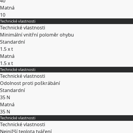
40
Matná
10
Technické vlastnosti
Rozbalit
Technické vlastnosti
Minimální vnitřní poloměr ohybu
Standardní
1.5 x t
Matná
1.5 x t
Technické vlastnosti
Rozbalit
Technické vlastnosti
Odolnost proti poškrábání
Standardní
35 N
Matná
35 N
Technické vlastnosti
Rozbalit
Technické vlastnosti
Nejnižší teplota tváření