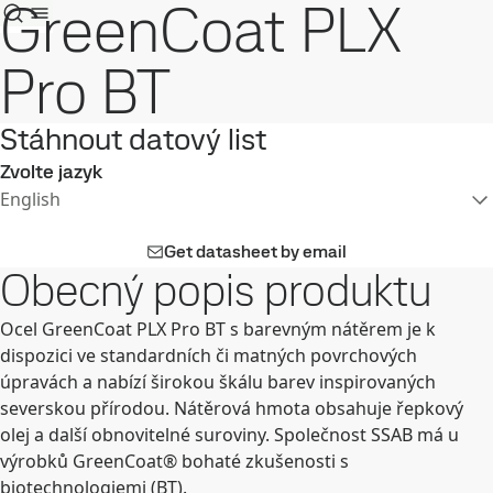
GreenCoat PLX
Pro BT
Stáhnout datový list
Zvolte jazyk
English
Get datasheet by email
Obecný popis produktu
Ocel GreenCoat PLX Pro BT s barevným nátěrem je k
dispozici ve standardních či matných povrchových
úpravách a nabízí širokou škálu barev inspirovaných
severskou přírodou. Nátěrová hmota obsahuje řepkový
olej a další obnovitelné suroviny. Společnost SSAB má u
výrobků GreenCoat® bohaté zkušenosti s
biotechnologiemi (BT).