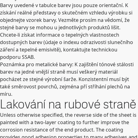
Barvy uvedené v tabulce barev jsou pouze orientační. K
získání reálné představy o skutečném vzhledu výrobku si
objednejte vzorek barvy. Vezměte prosím na vědomí, že
stejné barvy se mohou u jednotlivých produktů lišit.
Chcete-li získat informace o tepelných vlastnostech
dostupných barev (údaje o indexu odrazivosti slunečního
záření a tepelné emisivitě), kontaktujte technickou
podporu SSAB.
Poznámka pro metalické barvy: K zajištění tónové stálosti
barev na jedné vnější straně musí veškerý materiál
pocházet ze stejné výrobní šarže. Konzistentní musí být
také směrovost povrchů, zejména pří stříhání plechů na
míru.
Lakování na rubové straně
Unless otherwise specified, the reverse side of the sheet is
painted with a two-layer coating to further improve the
corrosion resistance of the end product. The coating
provides good adhesion properties to many adhesives and