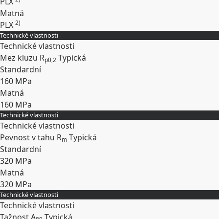
PLX
Matná
2)
PLX
Technické vlastnosti
Rozbalit
Technické vlastnosti
Mez kluzu R
Typická
p0,2
Standardní
160 MPa
Matná
160 MPa
Technické vlastnosti
Rozbalit
Technické vlastnosti
Pevnost v tahu R
Typická
m
Standardní
320 MPa
Matná
320 MPa
Technické vlastnosti
Rozbalit
Technické vlastnosti
Tažnost A
Typická