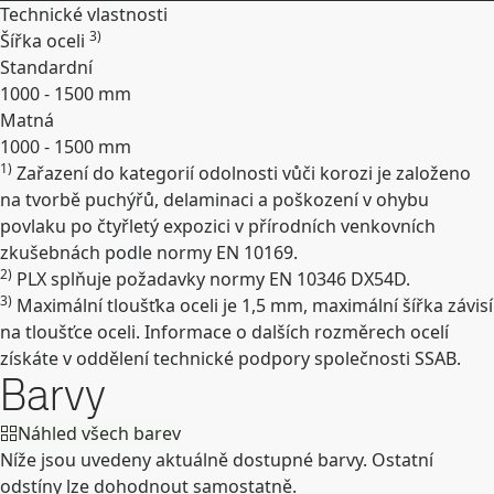
Technické vlastnosti
3)
Šířka oceli
Standardní
1000 - 1500 mm
Matná
1000 - 1500 mm
1)
Zařazení do kategorií odolnosti vůči korozi je založeno
Rozbalit
na tvorbě puchýřů, delaminaci a poškození v ohybu
povlaku po čtyřletý expozici v přírodních venkovních
zkušebnách podle normy EN 10169.
2)
PLX splňuje požadavky normy EN 10346 DX54D.
3)
Maximální tloušťka oceli je 1,5 mm, maximální šířka závisí
na tloušťce oceli. Informace o dalších rozměrech ocelí
získáte v oddělení technické podpory společnosti SSAB.
Barvy
Náhled všech barev
Níže jsou uvedeny aktuálně dostupné barvy. Ostatní
odstíny lze dohodnout samostatně.