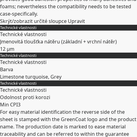
foams; nevertheless the compatibility needs to be tested
case-specifically.
Skrýt/zobrazit určité sloupce
Upravit
Technické vlastnosti
Technické vlastnosti
Jmenovitá tloušťka nátěru (základní + vrchní nátěr)
12 µm
Technické vlastnosti
Rozbalit
Technické vlastnosti
Barva
Limestone turquoise, Grey
Technické vlastnosti
Rozbalit
Technické vlastnosti
Odolnost proti korozi
Min CPI3
For easy material identification the reverse side of the
Rozbalit
sheet is stamped with the GreenCoat logo and the product
name. The production date is marked to ease material
traceability and can be referred to within the guarantee