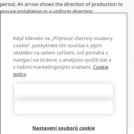
period. An arrow shows the direction of production to
ensure installation in a uniform direction.
Kontaktní informace
www.ssab.com/contact
Když kliknete na „Přijmout všechny soubory
Kontakty pro řadu GreenCoat
Obraťte se na nás se
cookie“, poskytnete tím souhlas k jejich
ukládání na vašem zařízení, což pomáhá s
svými dotazy a požadavky
navigací na stránce, s analýzou využití dat a
s našimi marketingovými snahami.
Cookie
Prodej
policy
Obraťte se na naše oddělení prodejní podpory a získejte
informace ohledně prodeje a produktů
Přijmout všechny soubory cookie
Obraťte se na oddělení prodeje
Technická podpora
Zamítnout vše
Získejte odpovědi na své dotazy od zkušeného týmu
podpory
Obraťte se na technickou podporu
Nastavení souborů cookie
Copyright 2026