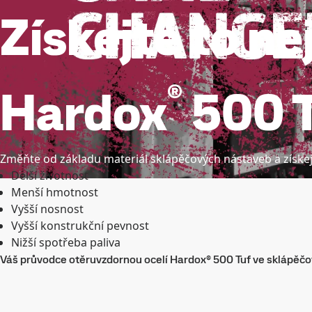
Získejte to nej
®
Hardox
500 
Změňte od základu materiál sklápěčových nástaveb a získej
Delší životnost
Menší hmotnost
Vyšší nosnost
Vyšší konstrukční pevnost
Nižší spotřeba paliva
Váš průvodce otěruvzdornou ocelí Hardox® 500 Tuf ve sklápěč