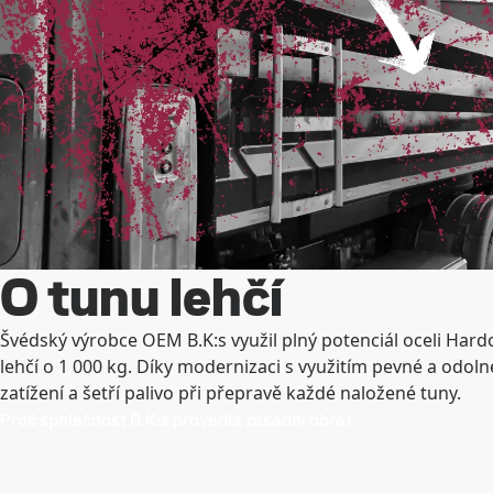
O tunu lehčí
Švédský výrobce OEM B.K:s využil plný potenciál oceli Hard
lehčí o 1 000 kg. Díky modernizaci s využitím pevné a odolné
zatížení a šetří palivo při přepravě každé naložené tuny.
Proč společnost B.K:s provedla zásadní obrat