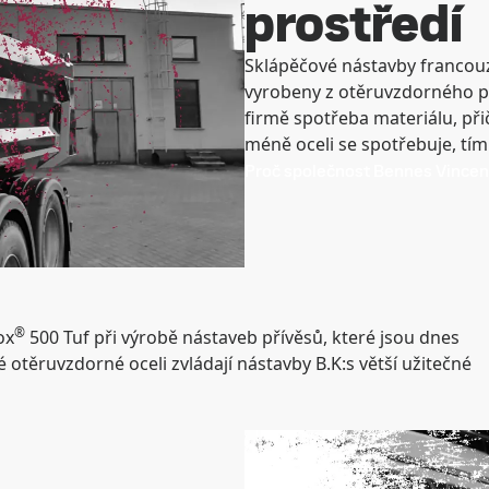
prostředí
Sklápěčové nástavby franco
vyrobeny z otěruvzdorného p
firmě spotřeba materiálu, př
méně oceli se spotřebuje, tím 
Proč společnost Bennes Vincent
®
ox
500 Tuf při výrobě nástaveb přívěsů, které jsou dnes
 otěruvzdorné oceli zvládají nástavby B.K:s větší užitečné