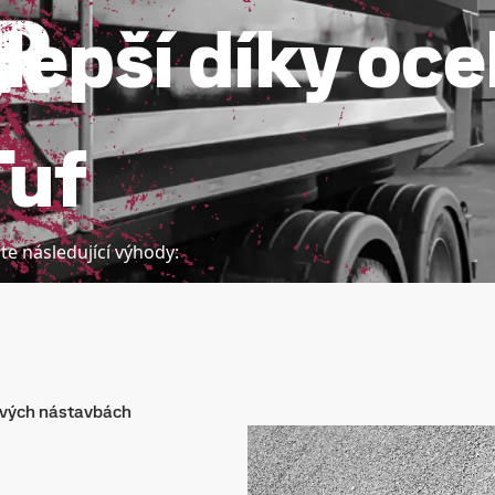
lepší díky ocel
Tuf
te následující výhody:
ových nástavbách