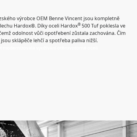
uzského výrobce OEM Benne Vincent jsou kompletně
®
lechu Hardox®. Díky oceli Hardox
500 Tuf poklesla ve
ičemž odolnost vůči opotřebení zůstala zachována. Čím
jsou sklápěče lehčí a spotřeba paliva nižší.
 modernizovala využívání otěruvzdorné oceli