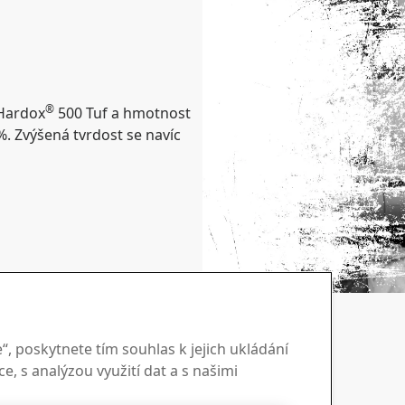
®
Hardox
500 Tuf a hmotnost
. Zvýšená tvrdost se navíc
 vás dostane na
, poskytnete tím souhlas k jejich ukládání
e, s analýzou využití dat a s našimi