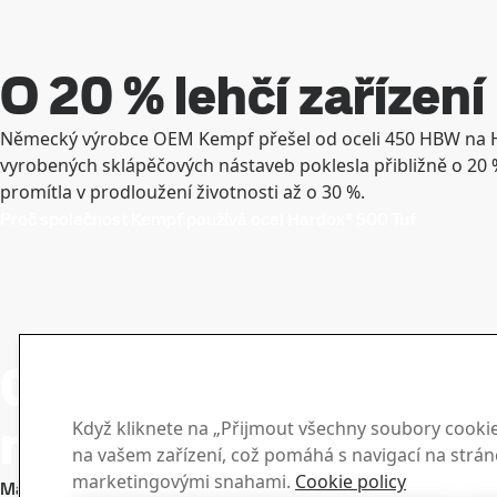
O 20 % lehčí zařízení
Německý výrobce OEM Kempf přešel od oceli 450 HBW na 
vyrobených sklápěčových nástaveb poklesla přibližně o 20 %
promítla v prodloužení životnosti až o 30 %.
Proč společnost Kempf používá ocel Hardox® 500 Tuf
®
Ocel Hardox
500 Tuf
novou úroveň
Když kliknete na „Přijmout všechny soubory cookie“
na vašem zařízení, což pomáhá s navigací na stránc
marketingovými snahami.
Cookie policy
Mám zájem, kontaktujte mě