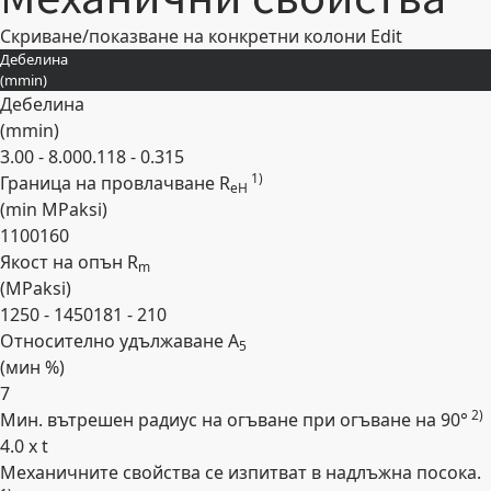
Скриване/показване на конкретни колони
Edit
Дебелина
(
mm
in
)
Дебелина
(
mm
in
)
3.00 - 8.00
0.118 - 0.315
1)
Граница на провлачване R
eH
(min
MPa
ksi
)
1100
160
Якост на опън R
m
(
MPa
ksi
)
1250 - 1450
181 - 210
Относително удължаване A
5
(мин
%
)
7
2)
Мин. вътрешен радиус на огъване при огъване на 90°
4.0 x t
Механичните свойства се изпитват в надлъжна посока.
Expand