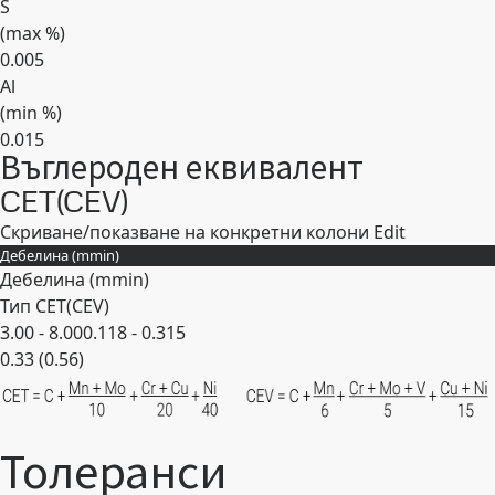
S
(max
%
)
0.005
Al
(min
%
)
0.015
Въглероден еквивалент
Expand
CET(CEV)
Скриване/показване на конкретни колони
Edit
Дебелина (
mm
in
)
Дебелина (
mm
in
)
Тип CET(CEV)
3.00 - 8.00
0.118 - 0.315
0.33 (0.56)
Expand
Толеранси