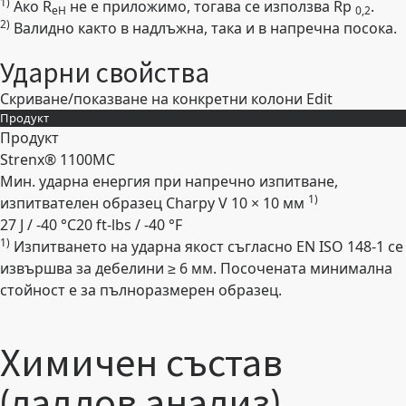
1)
Ако R
не е приложимо, тогава се използва Rp
.
eH
0,2
2)
Валидно както в надлъжна, така и в напречна посока.
Ударни свойства
Скриване/показване на конкретни колони
Edit
Продукт
Продукт
Strenx® 1100MC
Мин. ударна енергия при напречно изпитване,
1)
изпитвателен образец Charpy V 10 × 10 мм
27 J / -40 °C
20 ft-lbs / -40 °F
1)
Изпитването на ударна якост съгласно EN ISO 148-1 се
Expand
извършва за дебелини ≥ 6 мм. Посочената минимална
стойност е за пълноразмерен образец.
Химичен състав
(ладлов анализ)