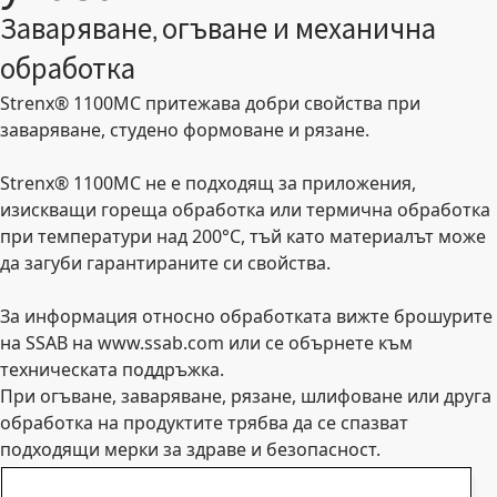
Заваряване, огъване и механична
обработка
Strenx® 1100MC притежава добри свойства при
заваряване, студено формоване и рязане.
Strenx® 1100MC не е подходящ за приложения,
изискващи гореща обработка или термична обработка
при температури над 200°C, тъй като материалът може
да загуби гарантираните си свойства.
За информация относно обработката вижте брошурите
на SSAB на www.ssab.com или се обърнете към
техническата поддръжка.
При огъване, заваряване, рязане, шлифоване или друга
обработка на продуктите трябва да се спазват
подходящи мерки за здраве и безопасност.
Показване на спецификациите в
:
Метрични
Имперски