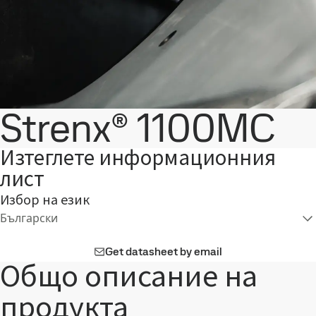
Strenx® 1100MC
Изтеглете информационния
лист
Избор на език
Български
Get datasheet by email
Общо описание на
продукта