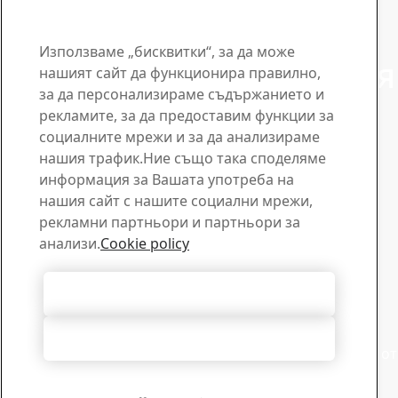
КОНТАКТ ЗА STRENX®
Свържете се с нас за
Използваме „бисквитки“, за да може
въпроси и запитвания
нашият сайт да функционира правилно,
за да персонализираме съдържанието и
Бъдете една крачка напред с
рекламите, за да предоставим функции за
бюлетина за Strenx®
социалните мрежи и за да анализираме
нашия трафик.Ние също така споделяме
Абонирайте се за нашия бюлетин и получавайте
информация за Вашата употреба на
последните новини от сектора, актуализации за
нашия сайт с нашите социални мрежи,
продукти и вдъхновяващи истории
рекламни партньори и партньори за
Абонирайте се тук
Продажби
анализи.
Cookie policy
Свържете се с нашия търговски екип за запитвания и
информация за продукти.
Приемане на всички бисквитки
Търсете контакти
Техническа поддръжка
Отхвърляне на всички
Получете отговори, за нещата, които Ви интересуват, от
нашия опитен екип за техническа поддръжка.
Връзка с техническа поддръжка