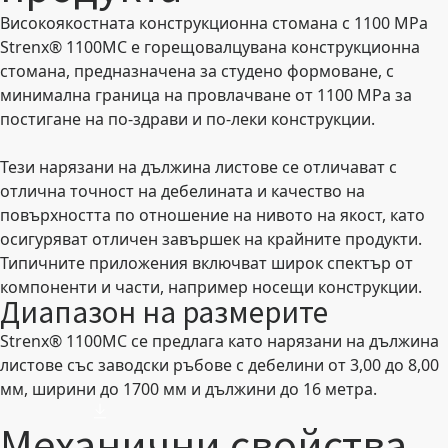
Високоякостната конструкционна стомана с 1100 MPa
Strenx® 1100MC е горещовалцувана конструкционна
стомана, предназначена за студено формоване, с
минимална граница на провлачване от 1100 MPa за
постигане на по-здрави и по-леки конструкции.
Тези нарязани на дължина листове се отличават с
отлична точност на дебелината и качество на
повърхността по отношение на нивото на якост, като
осигуряват отличен завършек на крайните продукти.
Типичните приложения включват широк спектър от
компоненти и части, например носещи конструкции.
Диапазон на размерите
Strenx® 1100MC се предлага като нарязани на дължина
листове със заводски ръбове с дебелини от 3,00 до 8,00
мм, ширини до 1700 мм и дължини до 16 метра.
Механични свойства