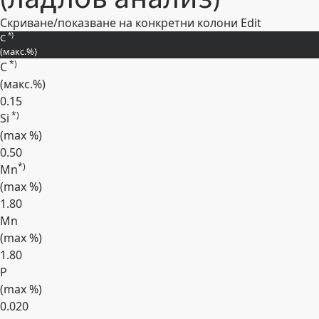
Скриване/показване на конкретни колони
Edit
*)
C
(макс.
%
)
*)
C
(макс.
%
)
0.15
*)
Si
(max
%
)
0.50
*)
Mn
(max
%
)
1.80
Mn
(max
%
)
1.80
P
(max
%
)
0.020