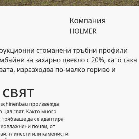
Компания
HOLMER
трукционни стоманени тръбни профили
омбайни за захарно цвекло с 20%, като така
ата, изразходва по-малко гориво и
 свят
aschinenbau произвежда
 цял свят. Както много
 трябваше да се адаптира
реовлажнени почви, от
ви, глинести или каменисти.