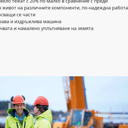
екло тежат с 20% по-малко в сравнение с преди
 живот на различните компоненти, по-надеждна работа
осващи се части
драва и издръжлива машина
чвата и намалено уплътняване на земята