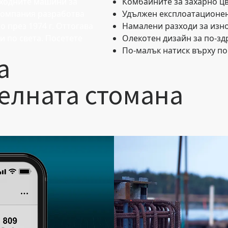
ходните машини за
Комбайните за захарно цв
 компания разработва
Удължен експлоатационен
 през 1974 г. Оттогава
Намалени разходи за изн
 по света. Посетете
Олекотен дизайн за по-з
По-малък натиск върху по
а
елната стомана