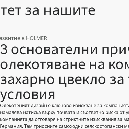
тет за нашите
развитие в HOLMER
3 основателни при
олекотяване на ко
захарно цвекло за
условия
Олекотеният дизайн е ключово изискване за компаният
намалява натиска върху почвата и съответно риска от у
компанията да отговаря на стриктните изисквания за м
Германия. Там триосните самоходни селскостопански м