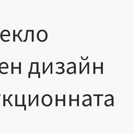
векло
ен дизайн
укционната