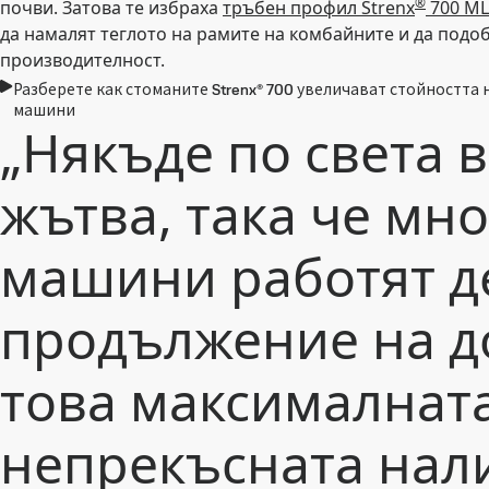
®
почви. Затова те избраха
тръбен профил Strenx
700 M
да намалят теглото на рамите на комбайните и да подо
производителност.
Разберете как стоманите Strenx® 700 увеличават стойността
машини
„Някъде по света 
жътва, така че мн
машини работят 
продължение на до
това максималнат
непрекъсната нал