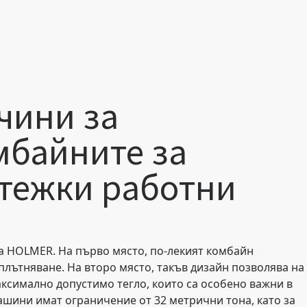
чини за
мбайните за
 тежки работни
а HOLMER. На първо място, по-лекият комбайн
плътняване. На второ място, такъв дизайн позволява на
аксимално допустимо тегло, които са особено важни в
ашини имат ограничение от 32 метрични тона, като за