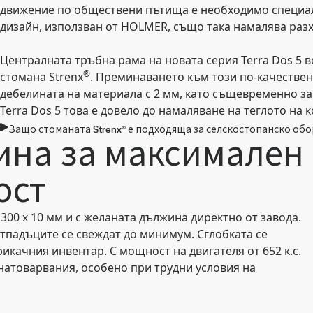
движение по обществени пътища е необходимо специал
дизайн, използван от HOLMER, също така намалява разх
Централната тръбна рама на новата серия Terra Dos 5 
®
стомана Strenx
. Преминаването към този по-качестве
дебелината на материала с 2 мм, като същевременно з
Terra Dos 5 това е довело до намаляване на теглото на 
Защо стоманата Strenx® е подходяща за селскостопанско об
ина за максимален
ост
 300 x 10 мм и с желаната дължина директно от завода.
отпадъците се свеждат до минимум. Сглобката се
икачния инвентар. С мощност на двигателя от 652 к.с.
и натоварвания, особено при трудни условия на