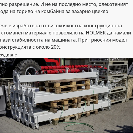
но разрешение. И не на последно място, олекотеният
ода на гориво на комбайна за захарно цвекло.
вече е изработена от високоякостна конструкционна
н стоманен материал е позволило на HOLMER да намали
апази стабилността на машината. При триосния модел
конструкцията с около 20%.
орудване