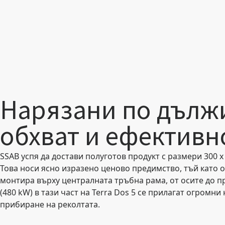
Нарязани по дълж
обхват и ефективн
SSAB успя да достави полуготов продукт с размери 300 x
Това носи ясно изразено ценово предимство, тъй като 
монтира върху централната тръбна рама, от осите до пр
(480 kW) в тази част на Terra Dos 5 се прилагат огромн
прибиране на реколтата.