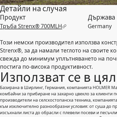
Детайли на случая
Продукт
Държава
Тръба Strenx® 700MLH
Germany
Този немски производител използва конс
Strenx®, за да намали теглото на своите к
свежда до минимум уплътняването на почв
постига по-висока продуктивност.
Използват се в цял
Базирана в Ширлинг, Германия, компанията HOLMER M
комбайни за прибиране на захарно цвекло за клиенти по
производители на селскостопанска техника, компанията
към изключително разнообразни условия: от суша до п
изсъхнали листа до обрасли с плевели посеви и песъчли