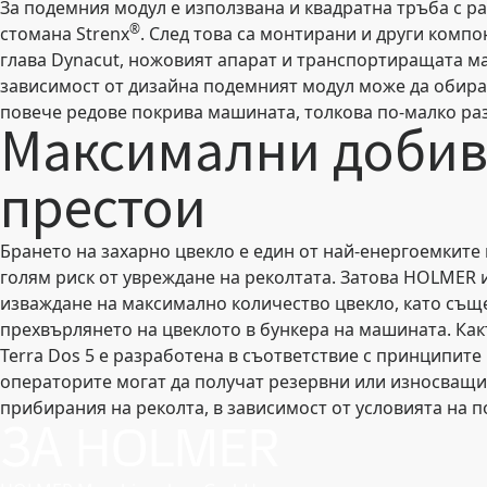
За подемния модул е използвана и квадратна тръба с ра
®
стомана Strenx
. След това са монтирани и други комп
глава Dynacut, ножовият апарат и транспортиращата ма
зависимост от дизайна подемният модул може да обира о
повече редове покрива машината, толкова по-малко раз
Максимални добив
престои
Брането на захарно цвекло е един от най-енергоемките 
голям риск от увреждане на реколтата. Затова HOLMER 
изваждане на максимално количество цвекло, като съ
прехвърлянето на цвеклото в бункера на машината. Ка
Terra Dos 5 е разработена в съответствие с принципите 
операторите могат да получат резервни или износващи 
прибирания на реколта, в зависимост от условията на п
ЗА HOLMER