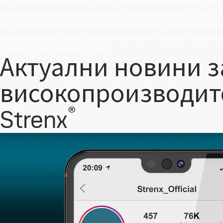
HOLMER Maschinenbau GmbH е пазарен лидер при само
прибиране на захарно цвекло. Основаната през 1969 г.
първия самоходен шестредов комбайн за захарно цвекло
машините на HOLMER успешно работят в над 40 държави
holmer-maschinenbau.com
.
Актуални новини з
високопроизводит
®
Strenx