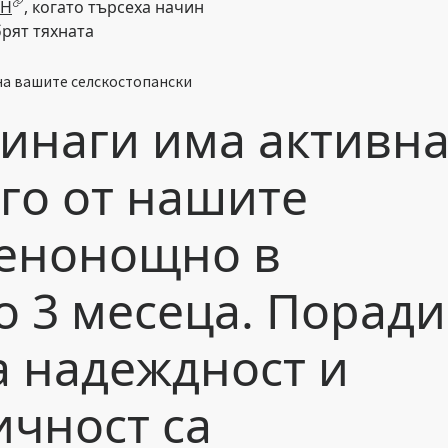
LH
, когато търсеха начин
брят тяхната
 на вашите селскостопански
винаги има активн
ого от нашите
денонощно в
 3 месеца. Поради
а надеждност и
ичност са