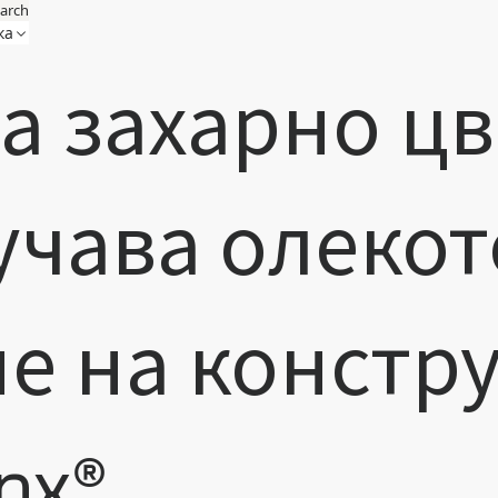
arch
ка
а захарно ц
чава олекот
е на констр
nx®