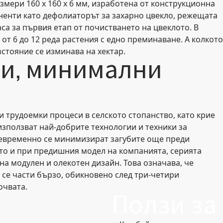
змери 160 x 160 x 6 мм, изработена от конструкционна
оненти като дефолиаторът за захарно цвекло, режещата
са за първия етап от почистването на цвеклото. В
т 6 до 12 реда растения с едно преминаване. А колкото
стояние се изминава на хектар.
и, минимални
и трудоемки процеси в селското стопанство, като крие
използват най-добрите технологии и техники за
щевременно се минимизират загубите още преди
кто и при предишния модел на компанията, серията
на модулен и олекотен дизайн. Това означава, че
се части бързо, обикновено след три-четири
очвата.
Ползи за