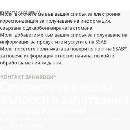
ВЪВЕДЕТЕ СЪОБЩЕНИЕ
Моля, включете ме във вашия списък за електронна
кореспонденция за получаване на информация,
свързана с декарбонизираната стомана.
Моля, добавете ме към вашия списък за получаване на
информация за продуктите и услугите на SSAB
Моля, посетете
политиката за поверителност на SSAB
за повече информация относно начина, по който
обработваме лични данни.
Изпращане
КОНТАКТ ЗА HARDOX®
Свържете се с нас за
въпроси и запитвания
Център за изтегляния
Потърсете и изтеглете брошури, сертификати и други
материали на SSAB.