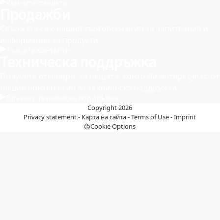
Към изтеглянията
Продажби
Свържете се с нашия търговски екип за запитвания и
информация за продукти.
Търсете контакти
Техническа поддръжка
Получете отговори, за нещата, които Ви интересуват, от
нашия опитен екип за техническа поддръжка.
Връзка с техническа поддръжка
Copyright 2026
Privacy statement
-
Карта на сайта
-
Terms of Use
-
Imprint
Cookie Options