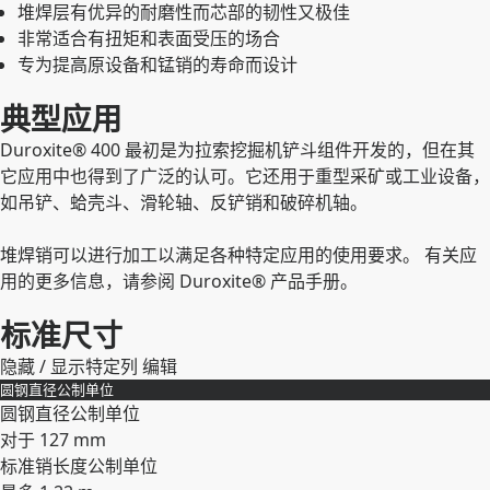
堆焊层有优异的耐磨性而芯部的韧性又极佳
非常适合有扭矩和表面受压的场合
专为提高原设备和锰销的寿命而设计
典型应用
Duroxite® 400 最初是为拉索挖掘机铲斗组件开发的，但在其
它应用中也得到了广泛的认可。它还用于重型采矿或工业设备，
如吊铲、蛤壳斗、滑轮轴、反铲销和破碎机轴。
堆焊销可以进行加工以满足各种特定应用的使用要求。 有关应
用的更多信息，请参阅 Duroxite® 产品手册。
标准尺寸
隐藏 / 显示特定列
编辑
圆钢直径
公制单位
圆钢直径
公制单位
对于 127 mm
标准销长度
公制单位