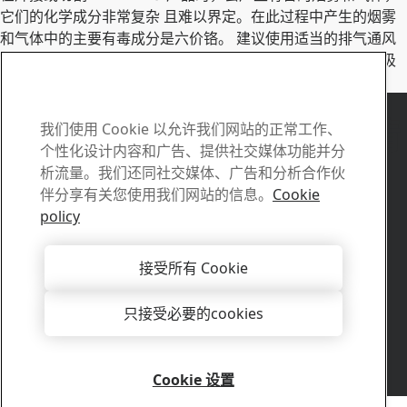
它们的化学成分非常复杂 且难以界定。在此过程中产生的烟雾
和气体中的主要有毒成分是六价铬。 建议使用适当的排气通风
设备和排烟焊枪，以及合适的防护服和 为操作人员提供的呼吸
防护装置。
Duroxite 联系人
如有任何问题和疑问，请
我们使用 Cookie 以允许我们网站的正常工作、
个性化设计内容和广告、提供社交媒体功能并分
联系我们
析流量。我们还同社交媒体、广告和分析合作伙
伴分享有关您使用我们网站的信息。
Cookie
联系我们
policy
有什么我们可以帮助您的吗 ?
浏览联系人
接受所有 Cookie
销售
有关销售咨询和产品信息，请联系我们的销售人员
只接受必要的cookies
联系销售人员
技术支持
从我们经验丰富的技术支持团队获得您需要的答案
Cookie 设置
联系技术支持
版权所有 2026