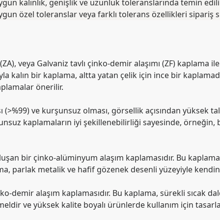
 kalınlık, genişlik ve uzunluk toleranslarında temin edilir.
n özel toleranslar veya farklı tolerans özellikleri sipariş sır
(ZA), veya Galvaniz tavlı çinko-demir alaşımı (ZF) kaplama 
ıyla kalın bir kaplama, altta yatan çelik için ince bir kapla
plamalar önerilir.
>%99) ve kurşunsuz olması, görsellik açısından yüksek talep
rşunsuz kaplamaların iyi şekillenebilirliği sayesinde, örneği
 oluşan bir çinko-alüminyum alaşım kaplamasıdır. Bu kaplam
a, parlak metalik ve hafif gözenek desenli yüzeyiyle kendini b
nko-demir alaşım kaplamasıdır. Bu kaplama, sürekli sıcak daldı
ldir ve yüksek kalite boyalı ürünlerde kullanım için tasarlan