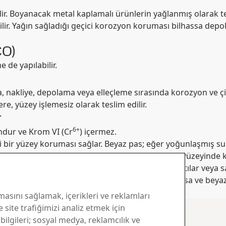
lir. Boyanacak metal kaplamalı ürünlerin yağlanmış olarak te
edilir. Yağın sağladığı geçici korozyon koruması bilhassa d
CO)
 de yapılabilir.
akliye, depolama veya elleçleme sırasında korozyon ve çizi
e, yüzey işlemesiz olarak teslim edilir.
r
6+
dur ve Krom VI (Cr
) içermez.
i bir yüzey koruması sağlar. Beyaz pas; eğer yoğunlaşmış su
uklarda veya parlak ve yeni kaplanmış bobinlerin yüzeyinde
ında kuru tutulmasına dikkat edilmelidir. Katlantılar veya sa
enlerle yoğuşma meydana gelebilir. Eğer ıslanırlarsa ve beya
luşması önlenmiş olur.
masını sağlamak, içerikleri ve reklamları
 site trafiğimizi analiz etmek için
 bilgileri; sosyal medya, reklamcılık ve