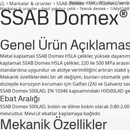
İletİşİm
SSAB
Türkçe
Search
Markalar & ürünler
SSAB Domex
Ürün tablosu ve tek
SSAB Domex®
Markalar & ürünler
Fosil yakıtsız çelik
Teknik destek
MySSAB
Genel Ürün Açıklamas
Metal kaplamalı SSAB Domex HSLA çelikler, yüksek dayanıma e
kaplamalı SSAB Domex HSLA çelikler, 220 ile 500 MPa arasınd
standardına uygundur ve atölye verimliliğini artıran stabil şe
Mekanik özelliklerdeki bir alt değişim, bunları otomatik şeki
düzeyde korozyon koruması için Galfan (ZA) ve Galvaniz tavlı
SSAB Domex 500LAD, EN 10346 kapsamındaki HX500LAD gerekli
Ebat Aralığı
SSAB Domex 500LAD, bobin ve dilme bobin olarak 0.80-2.00 
mevcuttur. Mevcut ebatlar kaplamaya bağlıdır.
Mekanik Özellikler