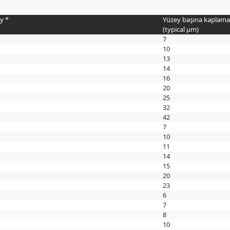
y *
Yüzey başına kaplama k
(typical
µm
)
7
10
13
14
16
20
25
32
42
7
10
11
14
15
20
23
6
7
8
10