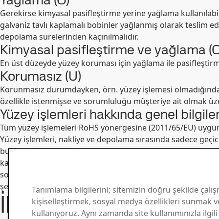
Gerekirse kimyasal pasifleştirme yerine yağlama kullanılabi
galvaniz tavlı kaplamalı bobinler yağlanmış olarak teslim 
depolama sürelerinden kaçınılmalıdır.
Kimyasal pasifleştirme ve yağlama (
En üst düzeyde yüzey koruması için yağlama ile pasifleştirme
Korumasız (U)
Korunmasız durumdayken, örn. yüzey işlemesi olmadığında, n
özellikle istenmişse ve sorumluluğu müşteriye ait olmak üzer
Yüzey işlemleri hakkında genel bilgile
Tüm yüzey işlemeleri RoHS yönergesine (2011/65/EU) uygun
Yüzey işlemleri, nakliye ve depolama sırasında sadece geçic
buharlaşamazsa, sıkı paketlenmiş sacların arasındaki boşl
kaçınmak için, kaplamalı ürünlerin nakliye ve depolama sıras
soğuk ürünlerin sıcak bir binanın içine getirilmesi gibi ned
şekilde yerleştirilmelidirler. Böylece daha fazla beyaz pas o
Tanımlama bilgilerini; sitemizin doğru şekilde çalış
İletişim ve Bilgi
kişiselleştirmek, sosyal medya özellikleri sunmak ve
kullanıyoruz. Aynı zamanda site kullanımınızla ilgili