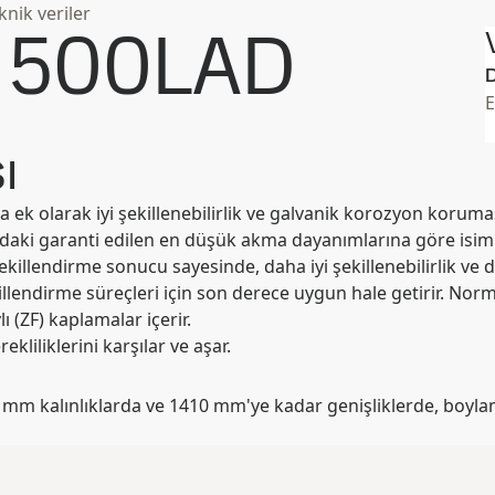
nik veriler
 500LAD
D
E
ı
k olarak iyi şekillenebilirlik ve galvanik korozyon korumas
aki garanti edilen en düşük akma dayanımlarına göre isimlen
killendirme sonucu sayesinde, daha iyi şekillenebilirlik ve da
llendirme süreçleri için son derece uygun hale getirir. Norma
 (ZF) kaplamalar içerir.
liklerini karşılar ve aşar.
mm kalınlıklarda ve 1410 mm'ye kadar genişliklerde, boyla