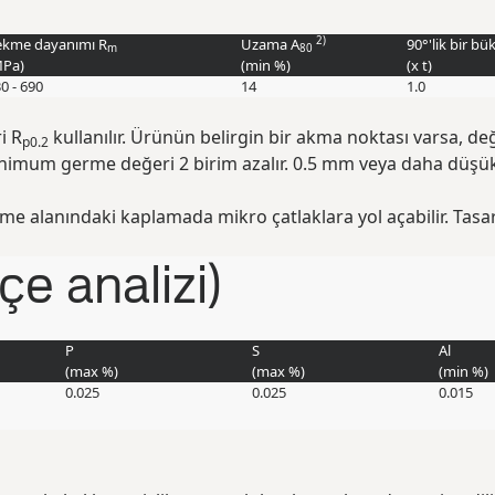
2)
ekme dayanımı R
Uzama A
90°'lik bir b
m
80
Pa
)
(min
%
)
(
x t
)
0 - 690
14
1.0
i R
kullanılır. Ürünün belirgin bir akma noktası varsa, de
p0.2
nimum germe değeri 2 birim azalır. 0.5 mm veya daha düşük k
me alanındaki kaplamada mikro çatlaklara yol açabilir. Tasarı
e analizi)
P
S
Al
(max
%
)
(max
%
)
(min
%
)
0.025
0.025
0.015