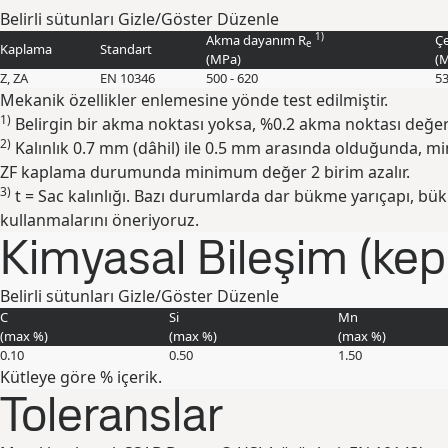
Belirli sütunları Gizle/Göster
Düzenle
1)
Akma dayanım R
Ç
e
Kaplama
Standart
(
MPa
)
(
M
Z, ZA
EN 10346
500 - 620
53
Mekanik özellikler enlemesine yönde test edilmiştir.
1)
Belirgin bir akma noktası yoksa, %0.2 akma noktası değer
2)
Kalınlık 0.7 mm (dâhil) ile 0.5 mm arasında olduğunda, mi
ZF kaplama durumunda minimum değer 2 birim azalır.
3)
t = Sac kalınlığı. Bazı durumlarda dar bükme yarıçapı, bük
kullanmalarını öneriyoruz.
Kimyasal Bileşim (kepç
Belirli sütunları Gizle/Göster
Düzenle
C
Si
Mn
(max
%
)
(max
%
)
(max
%
)
0.10
0.50
1.50
Kütleye göre % içerik.
Toleranslar