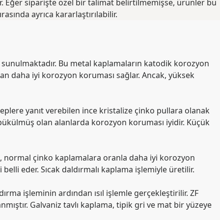
 Eğer siparişte özel bir talimat belirtilmemişse, ürünler bu
asında ayrıca kararlaştırılabilir.
ile sunulmaktadır. Bu metal kaplamaların katodik korozyon
madan daha iyi korozyon koruması sağlar. Ancak, yüksek
lere yanıt verebilen ince kristalize çinko pullara olanak
n, bükülmüş olan alanlarda korozyon koruması iyidir. Küçük
a, normal çinko kaplamalara oranla daha iyi korozyon
elli eder. Sıcak daldırmalı kaplama işlemiyle üretilir.
rma işleminin ardından ısıl işlemle gerçekleştirilir. ZF
mıştır. Galvaniz tavlı kaplama, tipik gri ve mat bir yüzeye