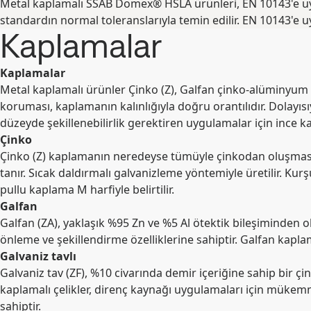
Metal kaplamalı SSAB Domex® HSLA ürünleri, EN 10143'e uygun
standardın normal toleranslarıyla temin edilir. EN 10143'e uygu
Kaplamalar
Kaplamalar
Metal kaplamalı ürünler Çinko (Z), Galfan çinko-alüminyum 
koruması, kaplamanın kalınlığıyla doğru orantılıdır. Dolayıs
düzeyde şekillenebilirlik gerektiren uygulamalar için ince ka
Çinko
Çinko (Z) kaplamanın neredeyse tümüyle çinkodan oluşması (
tanır. Sıcak daldırmalı galvanizleme yöntemiyle üretilir. Ku
pullu kaplama M harfiyle belirtilir.
Galfan
Galfan (ZA), yaklaşık %95 Zn ve %5 Al ötektik bileşiminden
önleme ve şekillendirme özelliklerine sahiptir. Galfan kaplam
Galvaniz tavlı
Galvaniz tav (ZF), %10 civarında demir içeriğine sahip bir çi
kaplamalı çelikler, direnç kaynağı uygulamaları için mükemme
sahiptir.