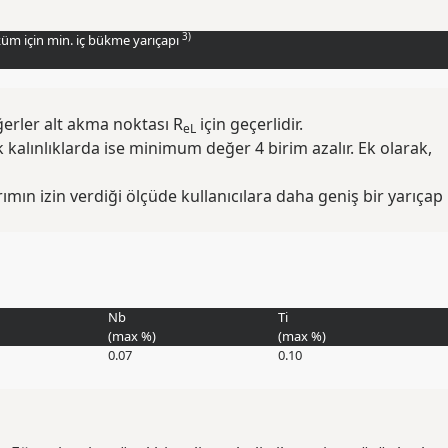
3)
üküm için min. iç bükme yarıçapı
ğerler alt akma noktası R
için geçerlidir.
eL
alınlıklarda ise minimum değer 4 birim azalır. Ek olarak,
mın izin verdiği ölçüde kullanıcılara daha geniş bir yarıçap
Nb
Ti
(max
%
)
(max
%
)
0.07
0.10