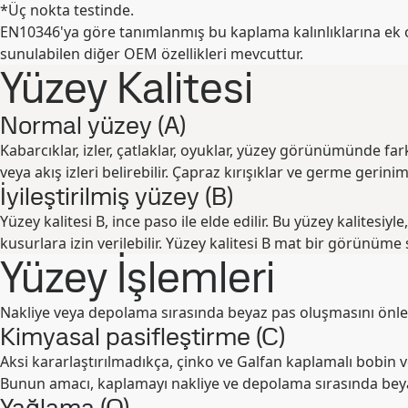
*Üç nokta testinde.
EN10346'ya göre tanımlanmış bu kaplama kalınlıklarına ek o
sunulabilen diğer OEM özellikleri mevcuttur.
Yüzey Kalitesi
Normal yüzey (A)
Kabarcıklar, izler, çatlaklar, oyuklar, yüzey görünümünde farklıl
veya akış izleri belirebilir. Çapraz kırışıklar ve germe gerinim
İyileştirilmiş yüzey (B)
Yüzey kalitesi B, ince paso ile elde edilir. Bu yüzey kalitesiyle
kusurlara izin verilebilir. Yüzey kalitesi B mat bir görünüme s
Yüzey İşlemleri
Nakliye veya depolama sırasında beyaz pas oluşmasını önle
Kimyasal pasifleştirme (C)
Aksi kararlaştırılmadıkça, çinko ve Galfan kaplamalı bobin ve
Bunun amacı, kaplamayı nakliye ve depolama sırasında beya
Yağlama (O)