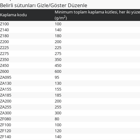
Belirli sütunları Gizle/Göster
Düzenle
Minimum toplam kaplama kütlesi, her iki yüze
Kaplama kodu
2
(
g/m
)
Z100
100
Z140
140
Z180
180
Z200
200
Z225
225
Z275
275
Z350
350
Z450
450
Z600
600
ZA095
95
ZA130
130
ZA155
155
ZA185
185
ZA200
200
ZA255
255
ZA300
300
ZF080
80
ZF100
100
ZF120
120
ZF140
140