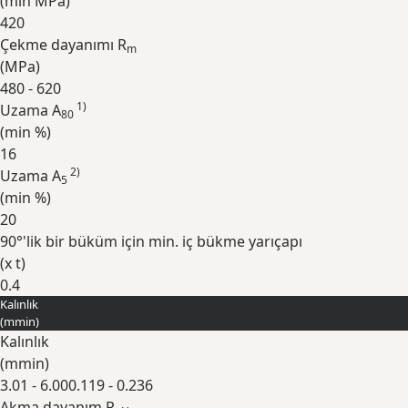
(min
MPa
)
420
Çekme dayanımı R
m
(
MPa
)
480 - 620
1)
Uzama A
80
(min
%
)
16
2)
Uzama A
5
(min
%
)
20
90°'lik bir büküm için min. iç bükme yarıçapı
(
x t
)
0.4
Kalınlık
Genişlet
(
mm
in
)
Kalınlık
(
mm
in
)
3.01 - 6.00
0.119 - 0.236
Akma dayanım R