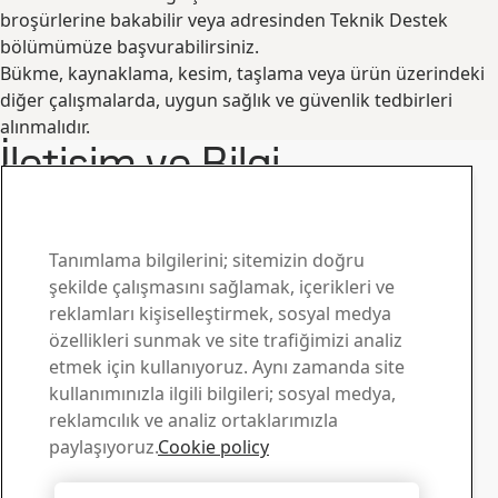
broşürlerine bakabilir veya adresinden Teknik Destek
bölümümüze başvurabilirsiniz.
Bükme, kaynaklama, kesim, taşlama veya ürün üzerindeki
diğer çalışmalarda, uygun sağlık ve güvenlik tedbirleri
alınmalıdır.
İletişim ve Bilgi
www.ssab.com/contact
SSAB Domex iletişim
Sorularınız için bizimle
Tanımlama bilgilerini; sitemizin doğru
şekilde çalışmasını sağlamak, içerikleri ve
iletişim kurun
reklamları kişiselleştirmek, sosyal medya
özellikleri sunmak ve site trafiğimizi analiz
Yükleme Merkezi
etmek için kullanıyoruz. Aynı zamanda site
SSAB broşürlerini, sertifikalarını ve diğer materyalleri
kullanımınızla ilgili bilgileri; sosyal medya,
aratıp bilgisayarınıza yükleyebilirsiniz.
reklamcılık ve analiz ortaklarımızla
Yüklemelere git
paylaşıyoruz.
Cookie policy
Satış