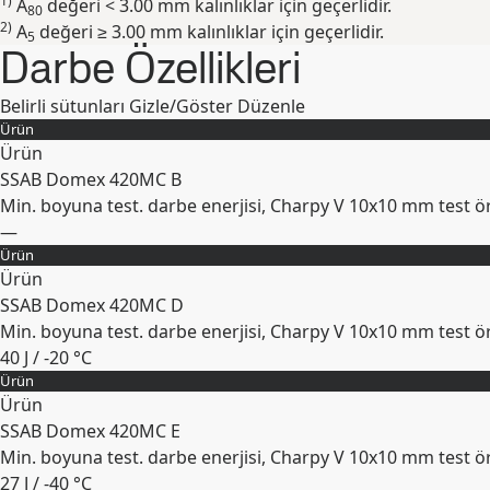
1)
A
değeri < 3.00 mm kalınlıklar için geçerlidir.
80
2)
A
değeri ≥ 3.00 mm kalınlıklar için geçerlidir.
5
Darbe Özellikleri
Belirli sütunları Gizle/Göster
Düzenle
Ürün
Ürün
SSAB Domex 420MC B
Min. boyuna test. darbe enerjisi, Charpy V 10x10 mm test ö
—
Ürün
Genişlet
Ürün
SSAB Domex 420MC D
Min. boyuna test. darbe enerjisi, Charpy V 10x10 mm test ö
40 J / -20 °C
Ürün
Genişlet
Ürün
SSAB Domex 420MC E
Min. boyuna test. darbe enerjisi, Charpy V 10x10 mm test ö
27 J / -40 °C