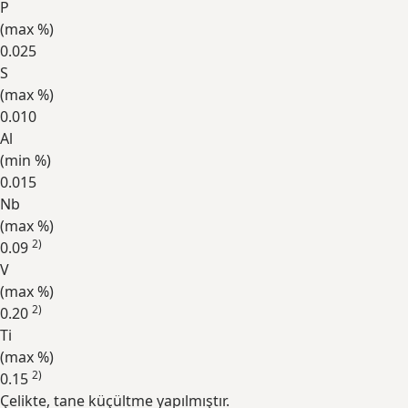
P
(max
%
)
0.025
S
(max
%
)
0.010
Al
(min
%
)
0.015
Nb
(max
%
)
2)
0.09
V
(max
%
)
2)
0.20
Ti
(max
%
)
2)
0.15
Çelikte, tane küçültme yapılmıştır.
Genişlet