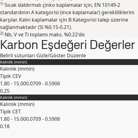
1)
Sıcak daldırmalı çinko kaplamalar için, EN 10149-2
standardının A kategorisi (ince kaplamalar) gerekliliklerini
karşılar. Kalın kaplamalar için B Kategorisi talep üzerine
sağlanmaktadır (Si %0.15-0.21).
2)
Nb, V ve Ti toplamı maks. %0.22'dir.
Karbon Eşdeğeri Değerler
Belirli sütunları Gizle/Göster
Düzenle
Kalınlık (
mm
in
)
Kalınlık (
mm
in
)
Tipik CEV
1.80 - 15.00
0.0709 - 0.5906
0.25
Kalınlık (
mm
in
)
Genişlet
Kalınlık (
mm
in
)
Tipik CET
1.80 - 15.00
0.0709 - 0.5906
0.18
Genişlet