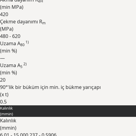
eH
(min
MPa
)
420
Çekme dayanımı R
m
(
MPa
)
480 - 620
1)
Uzama A
80
(min
%
)
—
2)
Uzama A
5
(min
%
)
20
90°'lik bir büküm için min. iç bükme yarıçapı
(
x t
)
0.5
Kalınlık
Genişlet
(
mm
in
)
Kalınlık
(
mm
in
)
6.01 - 15.00
0.237 - 0.5906