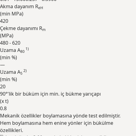
Akma dayanım R
eH
(min
MPa
)
420
Çekme dayanımı R
m
(
MPa
)
480 - 620
1)
Uzama A
80
(min
%
)
—
2)
Uzama A
5
(min
%
)
20
90°'lik bir büküm için min. iç bükme yarıçapı
(
x t
)
0.8
Mekanik özellikler boylamasına yönde test edilmiştir.
Genişlet
Hem boylamasına hem enine yönler için bükülme
özellikleri.