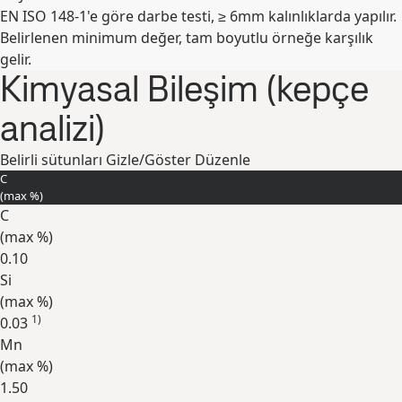
EN ISO 148-1'e göre darbe testi, ≥ 6mm kalınlıklarda yapılır.
Genişlet
Belirlenen minimum değer, tam boyutlu örneğe karşılık
gelir.
Kimyasal Bileşim (kepçe
analizi)
Belirli sütunları Gizle/Göster
Düzenle
C
(max
%
)
C
(max
%
)
0.10
Si
(max
%
)
1)
0.03
Mn
(max
%
)
1.50