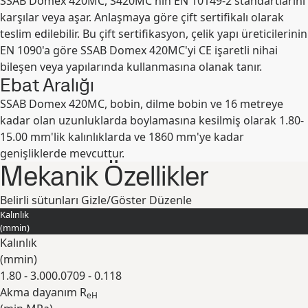
SSAB Domex 420MC, S420MC'nin EN 10149-2 standartlarını
karşılar veya aşar. Anlaşmaya göre çift sertifikalı olarak
teslim edilebilir. Bu çift sertifikasyon, çelik yapı üreticilerinin
EN 1090'a göre SSAB Domex 420MC'yi CE işaretli nihai
bileşen veya yapılarında kullanmasına olanak tanır.
Ebat Aralığı
SSAB Domex 420MC, bobin, dilme bobin ve 16 metreye
kadar olan uzunluklarda boylamasına kesilmiş olarak 1.80-
15.00 mm'lik kalınlıklarda ve 1860 mm'ye kadar
genişliklerde mevcuttur.
Mekanik Özellikler
Belirli sütunları Gizle/Göster
Düzenle
Kalınlık
(
mm
in
)
Kalınlık
(
mm
in
)
1.80 - 3.00
0.0709 - 0.118
Akma dayanım R
eH