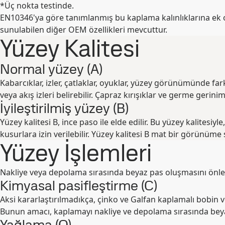
*Üç nokta testinde.
EN10346'ya göre tanımlanmış bu kaplama kalınlıklarına ek o
sunulabilen diğer OEM özellikleri mevcuttur.
Yüzey Kalitesi
Normal yüzey (A)
Kabarcıklar, izler, çatlaklar, oyuklar, yüzey görünümünde farklıl
veya akış izleri belirebilir. Çapraz kırışıklar ve germe gerinim
İyileştirilmiş yüzey (B)
Yüzey kalitesi B, ince paso ile elde edilir. Bu yüzey kalitesiyle
kusurlara izin verilebilir. Yüzey kalitesi B mat bir görünüme s
Yüzey İşlemleri
Nakliye veya depolama sırasında beyaz pas oluşmasını önle
Kimyasal pasifleştirme (C)
Aksi kararlaştırılmadıkça, çinko ve Galfan kaplamalı bobin ve
Bunun amacı, kaplamayı nakliye ve depolama sırasında beya
Yağlama (O)