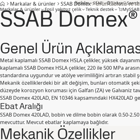
İletİşİm
SSAB
Türkçe
Search
Markalar & ürünler
SSAB Domex
Ürün tablosu ve tek
SSAB Domex®
Markalar & ürünler
Fosil yakıtsız çelik
Teknik destek
MySSAB
Genel Ürün Açıklamas
Metal kaplamalı SSAB Domex HSLA çelikler, yüksek dayanıma e
kaplamalı SSAB Domex HSLA çelikler, 220 ile 500 MPa arasınd
standardına uygundur ve atölye verimliliğini artıran stabil şe
Mekanik özelliklerdeki bir alt değişim, bunları otomatik şeki
düzeyde korozyon koruması için Galfan (ZA) ve Galvaniz tavlı
SSAB Domex 420LAD, EN 10346 kapsamındaki HX420LAD gerekli
Ebat Aralığı
SSAB Domex 420LAD, bobin ve dilme bobin olarak 0.50-2.50 
mevcuttur. Mevcut ebatlar kaplamaya bağlıdır.
Mekanik Özellikler