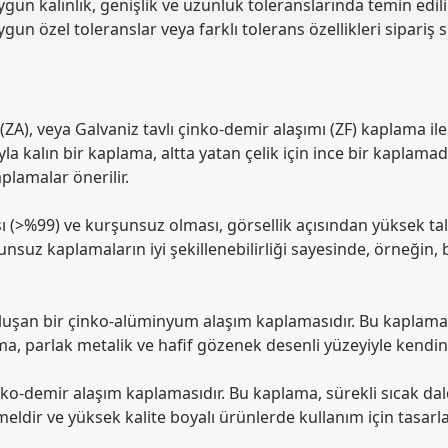
 kalınlık, genişlik ve uzunluk toleranslarında temin edilir.
n özel toleranslar veya farklı tolerans özellikleri sipariş sır
(ZA), veya Galvaniz tavlı çinko-demir alaşımı (ZF) kaplama 
ıyla kalın bir kaplama, altta yatan çelik için ince bir kapla
plamalar önerilir.
>%99) ve kurşunsuz olması, görsellik açısından yüksek talep
rşunsuz kaplamaların iyi şekillenebilirliği sayesinde, örneği
 oluşan bir çinko-alüminyum alaşım kaplamasıdır. Bu kaplam
a, parlak metalik ve hafif gözenek desenli yüzeyiyle kendini b
nko-demir alaşım kaplamasıdır. Bu kaplama, sürekli sıcak daldı
ldir ve yüksek kalite boyalı ürünlerde kullanım için tasarlan