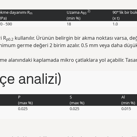
2)
ekme dayanımı R
Uzama A
90°'lik bir b
m
80
Pa
)
(min
%
)
(
x t
)
0 - 590
18
1.0
i R
kullanılır. Ürünün belirgin bir akma noktası varsa, de
p0.2
nimum germe değeri 2 birim azalır. 0.5 mm veya daha düşük k
me alanındaki kaplamada mikro çatlaklara yol açabilir. Tasarı
e analizi)
P
S
Al
(max
%
)
(max
%
)
(min
%
)
0.025
0.025
0.015