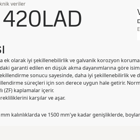
nik veriler
 420LAD
D
E
ı
k olarak iyi şekillenebilirlik ve galvanik korozyon korumas
aki garanti edilen en düşük akma dayanımlarına göre isimlen
killendirme sonucu sayesinde, daha iyi şekillenebilirlik ve da
llendirme süreçleri için son derece uygun hale getirir. Norma
 (ZF) kaplamalar içerir.
liklerini karşılar ve aşar.
mm kalınlıklarda ve 1500 mm'ye kadar genişliklerde, boyla