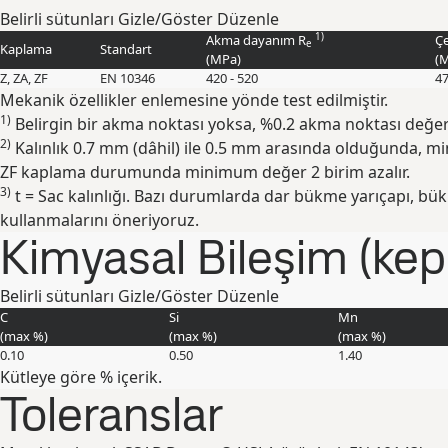
Belirli sütunları Gizle/Göster
Düzenle
1)
Akma dayanım R
Ç
e
Kaplama
Standart
(
MPa
)
(
M
Z, ZA, ZF
EN 10346
420 - 520
47
Mekanik özellikler enlemesine yönde test edilmiştir.
1)
Belirgin bir akma noktası yoksa, %0.2 akma noktası değer
2)
Kalınlık 0.7 mm (dâhil) ile 0.5 mm arasında olduğunda, mi
ZF kaplama durumunda minimum değer 2 birim azalır.
3)
t = Sac kalınlığı. Bazı durumlarda dar bükme yarıçapı, bük
kullanmalarını öneriyoruz.
Kimyasal Bileşim (kepç
Belirli sütunları Gizle/Göster
Düzenle
C
Si
Mn
(max
%
)
(max
%
)
(max
%
)
0.10
0.50
1.40
Kütleye göre % içerik.
Toleranslar