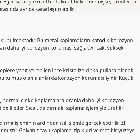
 Eğer siparişte özel bir talimat belirtilmemişse, ürünler bu
asında ayrıca kararlaştırılabilir.
ile sunulmaktadır. Bu metal kaplamaların katodik korozyon
madan daha iyi korozyon koruması sağlar. Ancak, yüksek
lere yanıt verebilen ince kristalize çinko pullara olanak
n, bükülmüş olan alanlarda korozyon koruması iyidir. Küçük
a, normal çinko kaplamalara oranla daha iyi korozyon
elli eder. Sıcak daldırmalı kaplama işlemiyle üretilir.
rma işleminin ardından ısıl işlemle gerçekleştirilir. ZF
mıştır. Galvaniz tavlı kaplama, tipik gri ve mat bir yüzeye