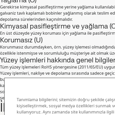
Gerekirse kimyasal pasifleştirme yerine yağlama kullanılabi
galvaniz tavlı kaplamalı bobinler yağlanmış olarak teslim 
depolama sürelerinden kaçınılmalıdır.
Kimyasal pasifleştirme ve yağlama (
En üst düzeyde yüzey koruması için yağlama ile pasifleştirme
Korumasız (U)
Korunmasız durumdayken, örn. yüzey işlemesi olmadığında, n
özellikle istenmişse ve sorumluluğu müşteriye ait olmak üzer
Yüzey işlemleri hakkında genel bilgile
Tüm yüzey işlemeleri RoHS yönergesine (2011/65/EU) uygun
Yüzey işlemleri, nakliye ve depolama sırasında sadece geçic
buharlaşamazsa, sıkı paketlenmiş sacların arasındaki boşl
kaçınmak için, kaplamalı ürünlerin nakliye ve depolama sıras
soğuk ürünlerin sıcak bir binanın içine getirilmesi gibi ned
şekilde yerleştirilmelidirler. Böylece daha fazla beyaz pas o
Tanımlama bilgilerini; sitemizin doğru şekilde çalış
İletişim ve Bilgi
kişiselleştirmek, sosyal medya özellikleri sunmak ve
kullanıyoruz. Aynı zamanda site kullanımınızla ilgili