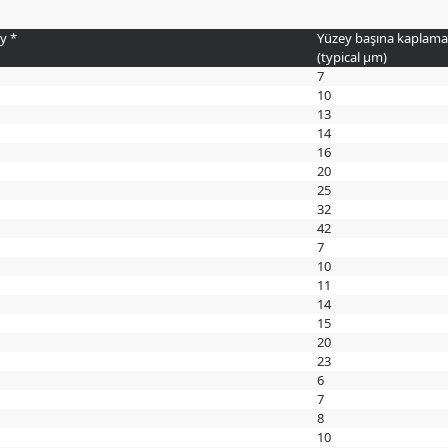
y *
Yüzey başına kaplama k
(typical
µm
)
7
10
13
14
16
20
25
32
42
7
10
11
14
15
20
23
6
7
8
10