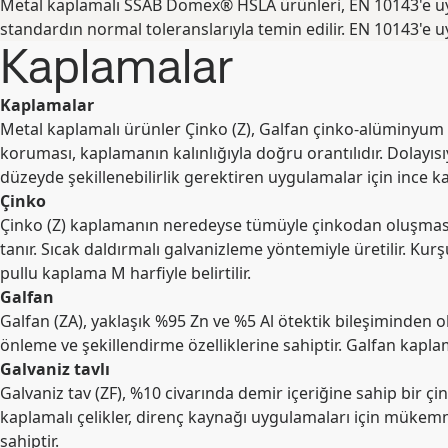
Metal kaplamalı SSAB Domex® HSLA ürünleri, EN 10143'e uygun
standardın normal toleranslarıyla temin edilir. EN 10143'e uygu
Kaplamalar
Kaplamalar
Metal kaplamalı ürünler Çinko (Z), Galfan çinko-alüminyum 
koruması, kaplamanın kalınlığıyla doğru orantılıdır. Dolayıs
düzeyde şekillenebilirlik gerektiren uygulamalar için ince ka
Çinko
Çinko (Z) kaplamanın neredeyse tümüyle çinkodan oluşması (
tanır. Sıcak daldırmalı galvanizleme yöntemiyle üretilir. Ku
pullu kaplama M harfiyle belirtilir.
Galfan
Galfan (ZA), yaklaşık %95 Zn ve %5 Al ötektik bileşiminden
önleme ve şekillendirme özelliklerine sahiptir. Galfan kaplam
Galvaniz tavlı
Galvaniz tav (ZF), %10 civarında demir içeriğine sahip bir çi
kaplamalı çelikler, direnç kaynağı uygulamaları için mükemme
sahiptir.