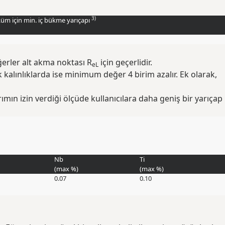
3)
üküm için min. iç bükme yarıçapı
ğerler alt akma noktası R
için geçerlidir.
eL
alınlıklarda ise minimum değer 4 birim azalır. Ek olarak,
mın izin verdiği ölçüde kullanıcılara daha geniş bir yarıçap
Nb
Ti
(max
%
)
(max
%
)
0.07
0.10