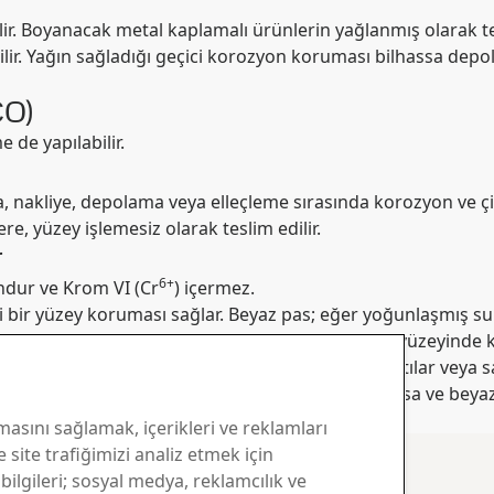
lir. Boyanacak metal kaplamalı ürünlerin yağlanmış olarak te
edilir. Yağın sağladığı geçici korozyon koruması bilhassa d
CO)
 de yapılabilir.
akliye, depolama veya elleçleme sırasında korozyon ve çizi
e, yüzey işlemesiz olarak teslim edilir.
r
6+
dur ve Krom VI (Cr
) içermez.
i bir yüzey koruması sağlar. Beyaz pas; eğer yoğunlaşmış su
uklarda veya parlak ve yeni kaplanmış bobinlerin yüzeyinde
ında kuru tutulmasına dikkat edilmelidir. Katlantılar veya sa
enlerle yoğuşma meydana gelebilir. Eğer ıslanırlarsa ve beya
luşması önlenmiş olur.
masını sağlamak, içerikleri ve reklamları
 site trafiğimizi analiz etmek için
 bilgileri; sosyal medya, reklamcılık ve