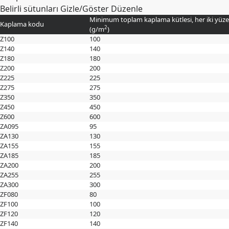
Belirli sütunları Gizle/Göster
Düzenle
Minimum toplam kaplama kütlesi, her iki yüze
Kaplama kodu
2
(
g/m
)
Z100
100
Z140
140
Z180
180
Z200
200
Z225
225
Z275
275
Z350
350
Z450
450
Z600
600
ZA095
95
ZA130
130
ZA155
155
ZA185
185
ZA200
200
ZA255
255
ZA300
300
ZF080
80
ZF100
100
ZF120
120
ZF140
140