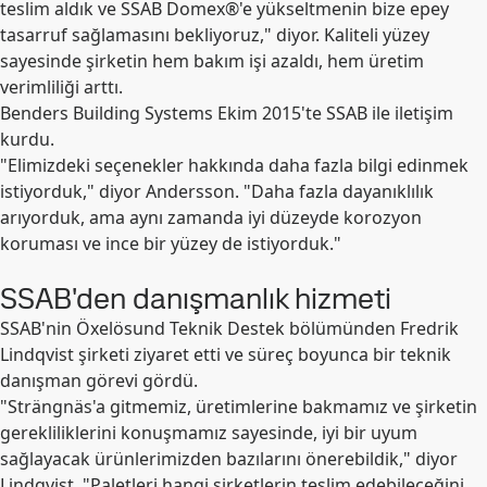
teslim aldık ve SSAB Domex®'e yükseltmenin bize epey
tasarruf sağlamasını bekliyoruz," diyor. Kaliteli yüzey
sayesinde şirketin hem bakım işi azaldı, hem üretim
verimliliği arttı.
Benders Building Systems Ekim 2015'te SSAB ile iletişim
kurdu.
"Elimizdeki seçenekler hakkında daha fazla bilgi edinmek
istiyorduk," diyor Andersson. "Daha fazla dayanıklılık
arıyorduk, ama aynı zamanda iyi düzeyde korozyon
koruması ve ince bir yüzey de istiyorduk."
SSAB'den danışmanlık hizmeti
SSAB'nin Öxelösund Teknik Destek bölümünden Fredrik
Lindqvist şirketi ziyaret etti ve süreç boyunca bir teknik
danışman görevi gördü.
"Strängnäs'a gitmemiz, üretimlerine bakmamız ve şirketin
gerekliliklerini konuşmamız sayesinde, iyi bir uyum
sağlayacak ürünlerimizden bazılarını önerebildik," diyor
Lindqvist. "Paletleri hangi şirketlerin teslim edebileceğini