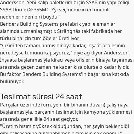
Andersson. Yeni kalıp paletlerimiz için SSAB'nin yapı çeliği
SSAB Domex® 355MCD'yi seçmemizin en önemli
nedenlerinden biri buydu."
Benders Building Systems prefabrik yapı elemanları
alanında uzmanlaşmıştır. Strängnäs'taki fabrikada her
türlü bina için tüm öğeler üretiliyor.
"Çizimden tamamlanmış binaya kadar, inşaat projesinin
neredeyse tümünü kapsıyoruz," diye açıklıyor Andersson.
İnşaata başlanmasıyla kiracı veya ofislerin binaya taşınması
arasında geçen zaman ne kadar kısa olursa o kadar iyidir.
Bu faktör Benders Building Systems'in başarısına katkıda
bulunuyor.
Teslimat süresi 24 saat
Parçalar üzerinde (örn. yeni bir binanın duvarı) çalışmaya
başlanmasıyla, parçanın teslimat için kamyona yüklenmesi
arasında genellikle 24 saat geçiyor.
"Üretim hızımız yüksek olduğundan, her şeyin beklendiği
gibi çalışacağına güvenebilmek bizim için çok önemli,"