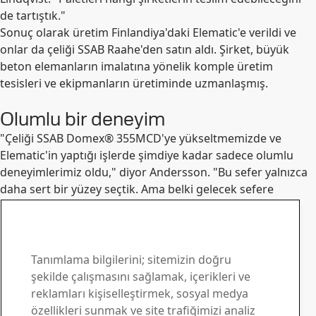
de tartıştık."
Sonuç olarak üretim Finlandiya'daki Elematic'e verildi ve
onlar da çeliği SSAB Raahe'den satın aldı. Şirket, büyük
beton elemanların imalatına yönelik komple üretim
tesisleri ve ekipmanların üretiminde uzmanlaşmış.
Olumlu bir deneyim
"Çeliği SSAB Domex® 355MCD'ye yükseltmemizde ve
Elematic'in yaptığı işlerde şimdiye kadar sadece olumlu
deneyimlerimiz oldu," diyor Andersson. "Bu sefer yalnızca
daha sert bir yüzey seçtik. Ama belki gelecek sefere
kalınlığı da azaltırız. Süreçte, daha düşük bir ağırlığın da
bize yarar sağlayabileceği bazı adımlar bulunuyor."
SSAB Domex iletişim
Sorularınız için bizimle
Tanımlama bilgilerini; sitemizin doğru
şekilde çalışmasını sağlamak, içerikleri ve
iletişim kurun
reklamları kişiselleştirmek, sosyal medya
özellikleri sunmak ve site trafiğimizi analiz