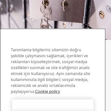
Armox iletişim
Sorularınız için bizimle
Tanımlama bilgilerini; sitemizin doğru
şekilde çalışmasını sağlamak, içerikleri ve
iletişim kurun
reklamları kişiselleştirmek, sosyal medya
özellikleri sunmak ve site trafiğimizi analiz
Yükleme Merkezi
etmek için kullanıyoruz. Aynı zamanda site
SSAB broşürlerini, sertifikalarını ve diğer materyalleri
kullanımınızla ilgili bilgileri; sosyal medya,
aratıp bilgisayarınıza yükleyebilirsiniz.
reklamcılık ve analiz ortaklarımızla
Yüklemelere git
paylaşıyoruz.
Cookie policy
Satış
Satışla ilgili sorular ve ürün bilgileri için satış destek
Tüm Tanımlama Bilgilerini Kabul Et
ekibimizle iletişim kurun