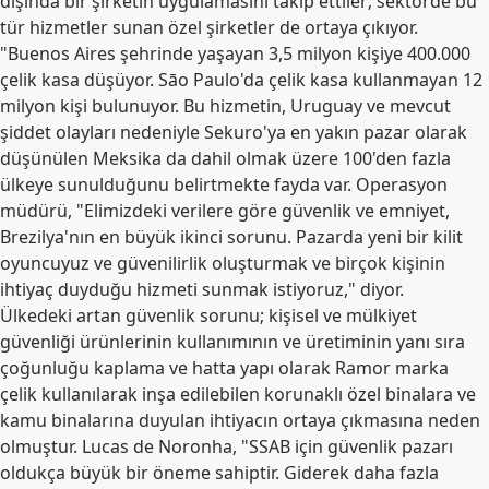
dışında bir şirketin uygulamasını takip ettiler; sektörde bu
tür hizmetler sunan özel şirketler de ortaya çıkıyor.
"Buenos Aires şehrinde yaşayan 3,5 milyon kişiye 400.000
çelik kasa düşüyor. Sāo Paulo'da çelik kasa kullanmayan 12
milyon kişi bulunuyor. Bu hizmetin, Uruguay ve mevcut
şiddet olayları nedeniyle Sekuro'ya en yakın pazar olarak
düşünülen Meksika da dahil olmak üzere 100'den fazla
ülkeye sunulduğunu belirtmekte fayda var. Operasyon
müdürü, "Elimizdeki verilere göre güvenlik ve emniyet,
Brezilya'nın en büyük ikinci sorunu. Pazarda yeni bir kilit
oyuncuyuz ve güvenilirlik oluşturmak ve birçok kişinin
ihtiyaç duyduğu hizmeti sunmak istiyoruz," diyor.
Ülkedeki artan güvenlik sorunu; kişisel ve mülkiyet
güvenliği ürünlerinin kullanımının ve üretiminin yanı sıra
çoğunluğu kaplama ve hatta yapı olarak Ramor marka
çelik kullanılarak inşa edilebilen korunaklı özel binalara ve
kamu binalarına duyulan ihtiyacın ortaya çıkmasına neden
olmuştur. Lucas de Noronha, "SSAB için güvenlik pazarı
oldukça büyük bir öneme sahiptir. Giderek daha fazla