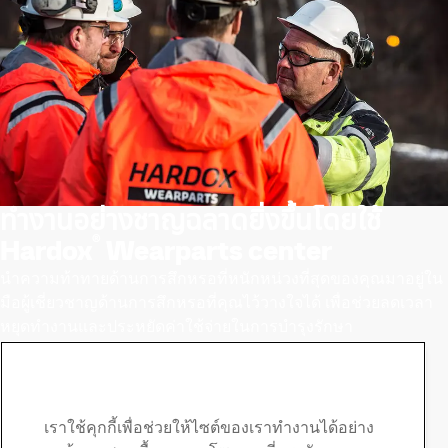
ทำงานอย่างชาญฉลาดยิ่งขึ้นโดยใช้
®
Hardox
Wearparts center
นำความท้าทายด้านการสึกหรอที่หนักหน่วงที่สุดของคุณมาอยู่ใน
มือผู้เชี่ยวชาญด้านการสึกหรอที่คุณไว้วางใจได้ เพื่อช่วยลดเวลา
หยุดทำงานและประหยัดค่าใช้จ่ายในการบำรุงรักษา
ค้นหาศูนย์ที่ได้รับการรับรองที่ใกล้ที่สุด
ติดต่อ Hardox
ติดต่อเราเพื่อสอบถามเพิ่ม
เราใช้คุกกี้เพื่อช่วยให้ไซต์ของเราทำงานได้อย่าง