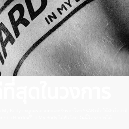
ีที่สุดในวงการ
 My Body จะถูกตรวจสอบและรับรองโดย SSAB เพื่อให้มั่นใจว่ามี
®
ายของ Hardox
In My Body ได้ทั่วโลก วันนี้โครงการได้