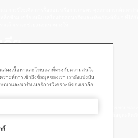
างถนน การรีไซเคิล การรื้อถอน หรือการเกษตร คุณสามารถค้นหา 
เหล็กข้าม เครื่องหนีบ เครื่องตัดคอนกรีตและผลิตภัณฑ์อื่น ๆ ที่ไ
่อเราแล้วเราจะช่วยแนะแนวทางให้
เดีย
ต้อง แสดงเนื้อหาและโฆษณาที่ตรงกับความสนใจ
ิเคราะห์การเข้าถึงข้อมูลของเรา เรายังแบ่งปัน
โฆษณาและพาร์ทเนอร์การวิเคราะห์ของเราอีก
ห็นในแกลเลอรี่ของเรา
์โหลด
ฝ่ายขาย
ปฏิเสธทั้งหมด
หลดโบรชัวร์, ใบรับรอง และ
ติดต่อฝ่ายสนับสนุนการขายของเ
่น ๆ ของ SSAB
เกี่ยวกับการขายและข้อมูลผลิตภ
กี้