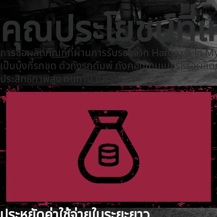
ติดต่อเรา
SSAB
Thailand
Search
แบรนด์และผลิตภัณฑ์
Hardox
Hardox Memberships
คุณประโยชน์ที่เห
แบรนด์และผลิตภัณฑ์
การสนับสนุนทางเทคนิค
การซื้อผลิตภัณฑ์ที่ผ่านการรับรองจาก Hardox® In My Body
เป็นบุ้งกี๋รถขุด ตัวถังรถดัมพ์ ถังคอนเทนเนอร์หรือผลิต
ประสิทธิภาพสูง ทนทาน และคุ้มค่า
ประหยัดค่าใช้จ่ายในระยะยาว