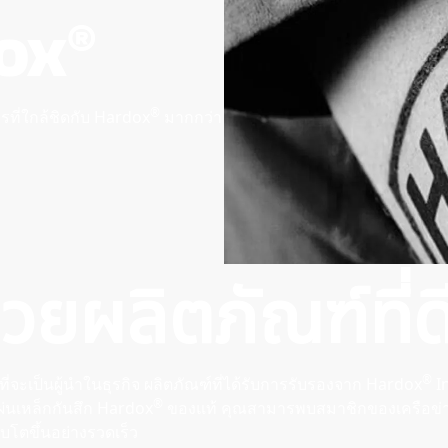
ox®
®
กรที่ใกล้ชิดกับ Hardox
มากกว่า
้วยผลิตภัณฑ์ที่ด
®
่จะเป็นผู้นําในธุรกิจ ผลิตภัณฑ์ที่ได้รับการรับรองจาก Hardox
In
®
ผ่นเหล็กกันสึก Hardox
ของแท้ คุณสามารพบสมาชิกของเครือข่
บโตขึ้นอย่างรวดเร็ว