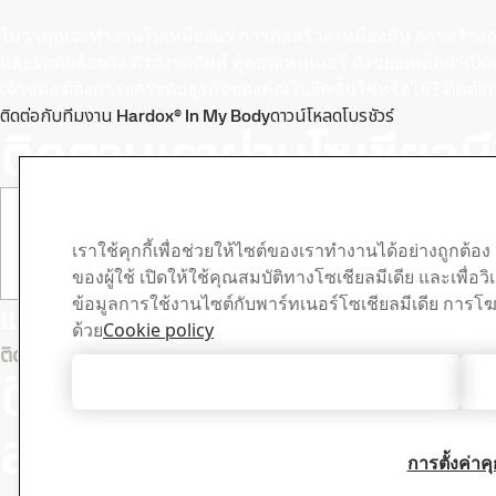
ไม่ว่าคุณจะทํางานในเหมืองแร่ การก่อสร้าง เหมืองหิน การสร้
และรถตักล้อยาง ตัวถังรถดัมพ์ ตู้คอนเทนเนอร์ ถังขยะเหล็กฝาเปิด
เจ้าของ ต้องการยกระดับธุรกิจของคุณไปอีกขั้นใช่หรือไม่? ติดต
ติดต่อกับทีมงาน Hardox® In My Body
ดาวน์โหลดโบรชัวร์
ติดตามเราผ่านโซเชียลมี
เราใช้คุกกี้เพื่อช่วยให้ไซต์ของเราทำงานได้อย่างถูก
ของผู้ใช้ เปิดให้ใช้คุณสมบัติทางโซเชียลมีเดีย และเพื่อว
ข้อมูลการใช้งานไซต์กับพาร์ทเนอร์โซเชียลมีเดีย การ
แท็ก #hardoxinmybody สําหรับโอกาสที่จะได้เ
ด้วย
Cookie policy
ศูนย์ดาวน
ติดต่อ Hardox
ติดต่อเราเพื่อ
ยอมรับคุกกี้ทั้งหมด
ค้นหาและดาวน์โ
เอกสารข้อมูลอื
สอบถามเพิ่มเติม
การตั้งค่าคุก